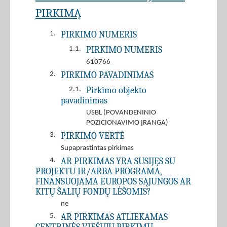
PIRKIMĄ
PIRKIMO NUMERIS
1.
PIRKIMO NUMERIS
1.1.
610766
PIRKIMO PAVADINIMAS
2.
Pirkimo objekto
2.1.
pavadinimas
USBL (POVANDENINIO
POZICIONAVIMO ĮRANGA)
PIRKIMO VERTĖ
3.
Supaprastintas pirkimas
AR PIRKIMAS YRA SUSIJĘS SU
4.
PROJEKTU IR/ARBA PROGRAMA,
FINANSUOJAMA EUROPOS SĄJUNGOS AR
KITŲ ŠALIŲ FONDŲ LĖŠOMIS?
ne
AR PIRKIMAS ATLIEKAMAS
5.