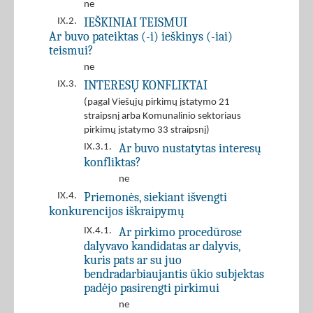
ne
IEŠKINIAI TEISMUI
IX.2.
Ar buvo pateiktas (-i) ieškinys (-iai)
teismui?
ne
INTERESŲ KONFLIKTAI
IX.3.
(pagal Viešųjų pirkimų įstatymo 21
straipsnį arba Komunalinio sektoriaus
pirkimų įstatymo 33 straipsnį)
Ar buvo nustatytas interesų
IX.3.1.
konfliktas?
ne
Priemonės, siekiant išvengti
IX.4.
konkurencijos iškraipymų
Ar pirkimo procedūrose
IX.4.1.
dalyvavo kandidatas ar dalyvis,
kuris pats ar su juo
bendradarbiaujantis ūkio subjektas
padėjo pasirengti pirkimui
ne