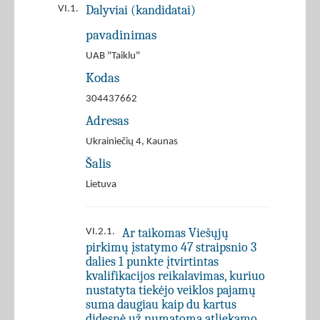
Dalyviai (kandidatai)
VI.1.
pavadinimas
UAB "Taiklu"
Kodas
304437662
Adresas
Ukrainiečių 4, Kaunas
Šalis
Lietuva
Ar taikomas Viešųjų
VI.2.1.
pirkimų įstatymo 47 straipsnio 3
dalies 1 punkte įtvirtintas
kvalifikacijos reikalavimas, kuriuo
nustatyta tiekėjo veiklos pajamų
suma daugiau kaip du kartus
didesnė už numatomą atliekamo