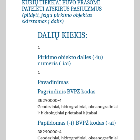
KURIŲ TIEKĖJAI BUVO PRAŠOMI
PATEIKTI ATSKIRUS PASIŪLYMUS
(pildyti, jeigu pirkimo objektas
skirstomas į dalis)
DALIŲ KIEKIS:
1
Pirkimo objekto dalies (-ių)
numeris (-iai)
1
Pavadinimas
Pagrindinis BVPŽ kodas
38290000-4
Geodeziniai, hidrografiniai, okeanografiniai
ir hidrologiniai prietaisai ir įtaisai
Papildomas (-i) BVPŽ kodas (-ai)
38290000-4
Geodeziniai, hidrografiniai, okeanografiniai