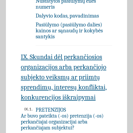
Nustatytos pasiūlymų eilės
numeris
Dalyvio kodas, pavadinimas
Pasiūlymo (pasiūlymo dalies)
kainos ar sąnaudų ir kokybės
santykis
IX. Skundai dėl perkančiosios
organizacijos arba perkančiojo
subjekto veiksmų ar priimtų
sprendimų, interesų konfliktai,
konkurencijos iškraipymai
PRETENZIJOS
IX.1.
Ar buvo pateikta (-os) pretenzija (-os)
perkančiajai organizacijai arba
perkančiajam subjektui?