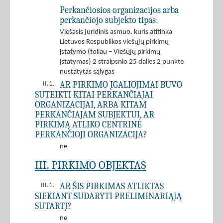
Perkančiosios organizacijos arba
perkančiojo subjekto tipas:
Viešasis juridinis asmuo, kuris atitinka
Lietuvos Respublikos viešųjų pirkimų
įstatymo (toliau – Viešųjų pirkimų
įstatymas) 2 straipsnio 25 dalies 2 punkte
nustatytas sąlygas
AR PIRKIMO ĮGALIOJIMAI BUVO
II.1.
SUTEIKTI KITAI PERKANČIAJAI
ORGANIZACIJAI, ARBA KITAM
PERKANČIAJAM SUBJEKTUI, AR
PIRKIMĄ ATLIKO CENTRINĖ
PERKANČIOJI ORGANIZACIJA?
ne
III. PIRKIMO OBJEKTAS
AR ŠIS PIRKIMAS ATLIKTAS
III.1.
SIEKIANT SUDARYTI PRELIMINARIĄJĄ
SUTARTĮ?
ne