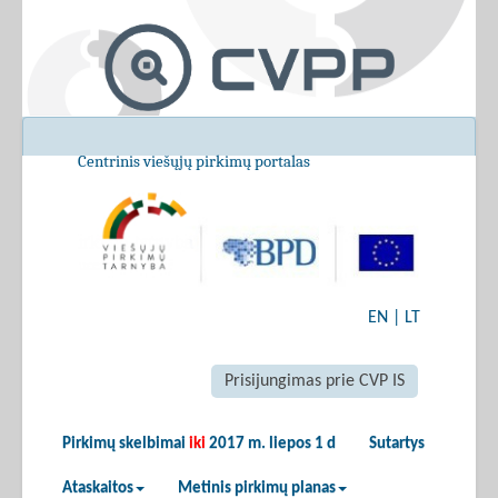
Centrinis viešųjų pirkimų portalas
EN
|
LT
Prisijungimas prie CVP IS
Pirkimų skelbimai
iki
2017 m. liepos 1 d
Sutartys
Ataskaitos
Metinis pirkimų planas