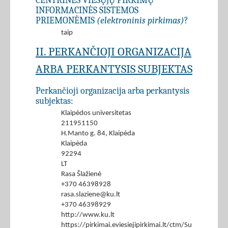
CENTRINĖS VIEŠŲJŲ PIRKIMŲ
INFORMACINĖS SISTEMOS
PRIEMONĖMIS
(elektroninis pirkimas)
?
taip
II. PERKANČIOJI ORGANIZACIJA
ARBA PERKANTYSIS SUBJEKTAS
Perkančioji organizacija arba perkantysis
subjektas:
Klaipėdos universitetas
211951150
H.Manto g. 84, Klaipėda
Klaipėda
92294
LT
Rasa Šlažienė
+370 46398928
rasa.slaziene@ku.lt
+370 46398929
http://www.ku.lt
https://pirkimai.eviesiejipirkimai.lt/ctm/Supplier/