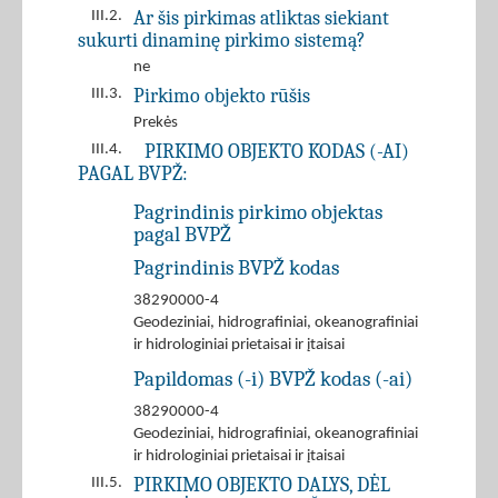
Ar šis pirkimas atliktas siekiant
III.2.
sukurti dinaminę pirkimo sistemą?
ne
Pirkimo objekto rūšis
III.3.
Prekės
PIRKIMO OBJEKTO KODAS (-AI)
III.4.
PAGAL BVPŽ:
Pagrindinis pirkimo objektas
pagal BVPŽ
Pagrindinis BVPŽ kodas
38290000-4
Geodeziniai, hidrografiniai, okeanografiniai
ir hidrologiniai prietaisai ir įtaisai
Papildomas (-i) BVPŽ kodas (-ai)
38290000-4
Geodeziniai, hidrografiniai, okeanografiniai
ir hidrologiniai prietaisai ir įtaisai
PIRKIMO OBJEKTO DALYS, DĖL
III.5.