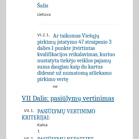
Šalis
Lietuva
Ar taikomas Viešųjų
VI.2.1.
pirkimų įstatymo 47 straipsnio 3
dalies 1 punkte įtvirtintas
kvalifikacijos reikalavimas, kuriuo
nustatyta tiekėjo veiklos pajamų
suma daugiau kaip du kartus
didesnė už numatomą atliekamo
pirkimo vertę
ne
VII Dalis: pasiūlymų vertinimas
PASIŪLYMŲ VERTINIMO
VII.1.
KRITERIJAI:
Kaina
1
VII.2.