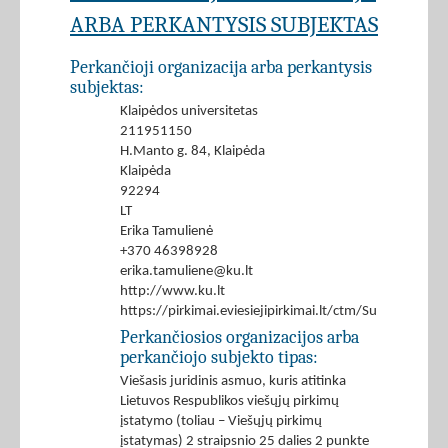
ARBA PERKANTYSIS SUBJEKTAS
Perkančioji organizacija arba perkantysis
subjektas:
Klaipėdos universitetas
211951150
H.Manto g. 84, Klaipėda
Klaipėda
92294
LT
Erika Tamulienė
+370 46398928
erika.tamuliene@ku.lt
http://www.ku.lt
https://pirkimai.eviesiejipirkimai.lt/ctm/Supplier/
Perkančiosios organizacijos arba
perkančiojo subjekto tipas:
Viešasis juridinis asmuo, kuris atitinka
Lietuvos Respublikos viešųjų pirkimų
įstatymo (toliau – Viešųjų pirkimų
įstatymas) 2 straipsnio 25 dalies 2 punkte