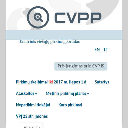
Centrinis viešųjų pirkimų portalas
EN
|
LT
Prisijungimas prie CVP IS
Pirkimų skelbimai
iki
2017 m. liepos 1 d
Sutartys
Ataskaitos
Metinis pirkimų planas
Nepatikimi tiekėjai
Kuro pirkimai
VPĮ 23 str. įmonės
Ataskaita