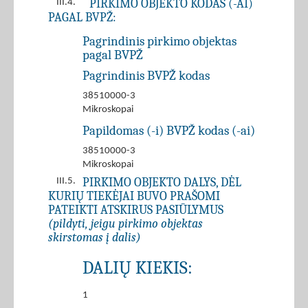
PIRKIMO OBJEKTO KODAS (-AI)
III.4.
PAGAL BVPŽ:
Pagrindinis pirkimo objektas
pagal BVPŽ
Pagrindinis BVPŽ kodas
38510000-3
Mikroskopai
Papildomas (-i) BVPŽ kodas (-ai)
38510000-3
Mikroskopai
PIRKIMO OBJEKTO DALYS, DĖL
III.5.
KURIŲ TIEKĖJAI BUVO PRAŠOMI
PATEIKTI ATSKIRUS PASIŪLYMUS
(pildyti, jeigu pirkimo objektas
skirstomas į dalis)
DALIŲ KIEKIS:
1