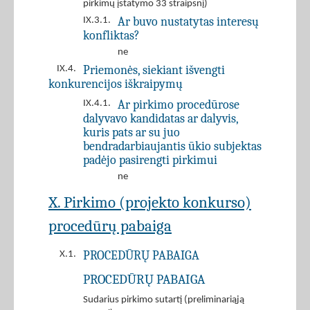
pirkimų įstatymo 33 straipsnį)
Ar buvo nustatytas interesų
IX.3.1.
konfliktas?
ne
Priemonės, siekiant išvengti
IX.4.
konkurencijos iškraipymų
Ar pirkimo procedūrose
IX.4.1.
dalyvavo kandidatas ar dalyvis,
kuris pats ar su juo
bendradarbiaujantis ūkio subjektas
padėjo pasirengti pirkimui
ne
X. Pirkimo (projekto konkurso)
procedūrų pabaiga
PROCEDŪRŲ PABAIGA
X.1.
PROCEDŪRŲ PABAIGA
Sudarius pirkimo sutartį (preliminariąją