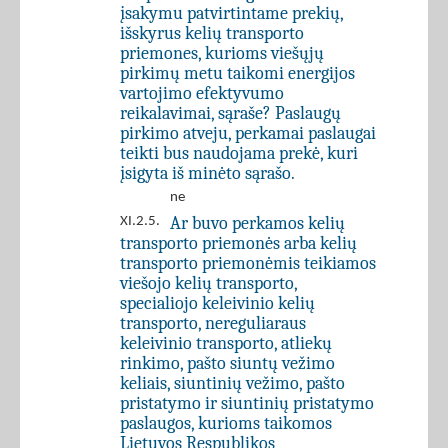
įsakymu patvirtintame prekių,
išskyrus kelių transporto
priemones, kurioms viešųjų
pirkimų metu taikomi energijos
vartojimo efektyvumo
reikalavimai, sąraše? Paslaugų
pirkimo atveju, perkamai paslaugai
teikti bus naudojama prekė, kuri
įsigyta iš minėto sąrašo.
ne
Ar buvo perkamos kelių
XI.2.5.
transporto priemonės arba kelių
transporto priemonėmis teikiamos
viešojo kelių transporto,
specialiojo keleivinio kelių
transporto, nereguliaraus
keleivinio transporto, atliekų
rinkimo, pašto siuntų vežimo
keliais, siuntinių vežimo, pašto
pristatymo ir siuntinių pristatymo
paslaugos, kurioms taikomos
Lietuvos Respublikos