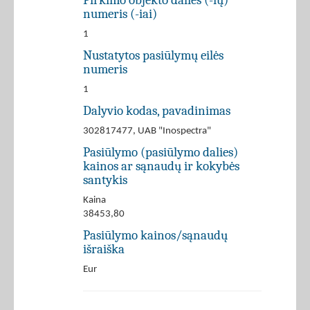
numeris (-iai)
1
Nustatytos pasiūlymų eilės
numeris
1
Dalyvio kodas, pavadinimas
302817477, UAB "Inospectra"
Pasiūlymo (pasiūlymo dalies)
kainos ar sąnaudų ir kokybės
santykis
Kaina
38453,80
Pasiūlymo kainos/sąnaudų
išraiška
Eur