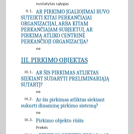
nustatytas sąlygas
AR PIRKIMO ĮGALIOJIMAI BUVO
II.1.
SUTEIKTI KITAI PERKANČIAJAI
ORGANIZACIJAI, ARBA KITAM
PERKANČIAJAM SUBJEKTUI, AR
PIRKIMĄ ATLIKO CENTRINĖ
PERKANČIOJI ORGANIZACIJA?
ne
III. PIRKIMO OBJEKTAS
AR ŠIS PIRKIMAS ATLIKTAS
III.1.
SIEKIANT SUDARYTI PRELIMINARIĄJĄ
SUTARTĮ?
ne
Ar šis pirkimas atliktas siekiant
III.2.
sukurti dinaminę pirkimo sistemą?
ne
Pirkimo objekto rūšis
III.3.
Prekės