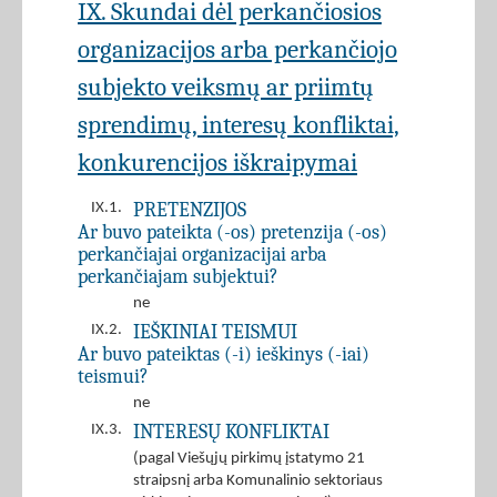
IX. Skundai dėl perkančiosios
organizacijos arba perkančiojo
subjekto veiksmų ar priimtų
sprendimų, interesų konfliktai,
konkurencijos iškraipymai
PRETENZIJOS
IX.1.
Ar buvo pateikta (-os) pretenzija (-os)
perkančiajai organizacijai arba
perkančiajam subjektui?
ne
IEŠKINIAI TEISMUI
IX.2.
Ar buvo pateiktas (-i) ieškinys (-iai)
teismui?
ne
INTERESŲ KONFLIKTAI
IX.3.
(pagal Viešųjų pirkimų įstatymo 21
straipsnį arba Komunalinio sektoriaus