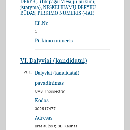
DERYBŲ (tik pagal Viešųjų pirkimų
įstatymą), NESKELBIAMŲ DERYBŲ
BŪDAS, PIRKIMO NUMERIS (-IAI)
Eil.Nr.
1
Pirkimo numeris
VI. Dalyviai (kandidatai)
Dalyviai (kandidatai)
VI.1.
pavadinimas
UAB "Inospectra"
Kodas
302817477
Adresas
Breslaujos g. 3B, Kaunas