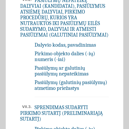
PASIŪLYMŲ NEPATEIKĘ
DALYVIAI (KANDIDATAI), PASIŪLYMUS
ATSIĖMĘ DALYVIAI, PIRKIMO
PROCEDŪRŲ, KURIOS YRA
NUTRAUKTOS IKI PASIŪLYMŲ EILĖS
SUDARYMO, DALYVIAI IR ATMESTI
PASIŪLYMAI (GALUTINIAI PASIŪLYMAI)
Dalyvio kodas, pavadinimas
Pirkimo objekto dalies (-ių)
numeris (-iai)
Pasiūlymų ar galutinių
pasiūlymų nepateikimas
Pasiūlymų (galutinių pasiūlymų)
atmetimo priežastys
SPRENDIMAS SUDARYTI
VII.3.
PIRKIMO SUTARTĮ (PRELIMINARIĄJĄ
SUTARTĮ)
Pirkimo objekto dalies (-ių)