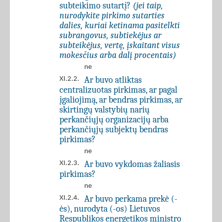
subteikimo sutartį?
(jei taip,
nurodykite pirkimo sutarties
dalies, kuriai ketinama pasitelkti
subrangovus, subtiekėjus ar
subteikėjus, vertę, įskaitant visus
mokesčius arba dalį procentais)
ne
Ar buvo atliktas
XI.2.2.
centralizuotas pirkimas, ar pagal
įgaliojimą, ar bendras pirkimas, ar
skirtingų valstybių narių
perkančiųjų organizacijų arba
perkančiųjų subjektų bendras
pirkimas?
ne
Ar buvo vykdomas žaliasis
XI.2.3.
pirkimas?
ne
Ar buvo perkama prekė (-
XI.2.4.
ės), nurodyta (-os) Lietuvos
Respublikos energetikos ministro