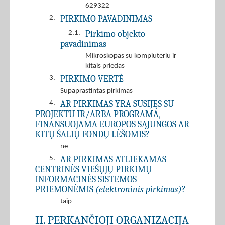
629322
PIRKIMO PAVADINIMAS
2.
Pirkimo objekto
2.1.
pavadinimas
Mikroskopas su kompiuteriu ir
kitais priedas
PIRKIMO VERTĖ
3.
Supaprastintas pirkimas
AR PIRKIMAS YRA SUSIJĘS SU
4.
PROJEKTU IR/ARBA PROGRAMA,
FINANSUOJAMA EUROPOS SĄJUNGOS AR
KITŲ ŠALIŲ FONDŲ LĖŠOMIS?
ne
AR PIRKIMAS ATLIEKAMAS
5.
CENTRINĖS VIEŠŲJŲ PIRKIMŲ
INFORMACINĖS SISTEMOS
PRIEMONĖMIS
(elektroninis pirkimas)
?
taip
II. PERKANČIOJI ORGANIZACIJA