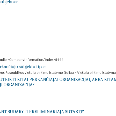
subjektas:
/Supplier/CompanyInformation/Index/5444
rkančiojo subjekto tipas:
tuvos Respublikos viešųjų pirkimų įstatymo (toliau – Viešųjų pirkimų įstatyma
UTEIKTI KITAI PERKANČIAJAI ORGANIZACIJAI, ARBA KIT
I ORGANIZACIJA?
IANT SUDARYTI PRELIMINARIĄJĄ SUTARTĮ?