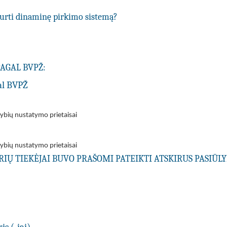
ukurti dinaminę pirkimo sistemą?
PAGAL BVPŽ:
al BVPŽ
vybių nustatymo prietaisai
vybių nustatymo prietaisai
URIŲ TIEKĖJAI BUVO PRAŠOMI PATEIKTI ATSKIRUS PASIŪ