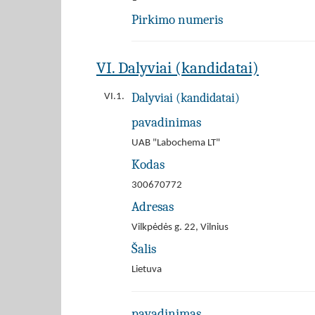
Pirkimo numeris
VI. Dalyviai (kandidatai)
Dalyviai (kandidatai)
VI.1.
pavadinimas
UAB "Labochema LT"
Kodas
300670772
Adresas
Vilkpėdės g. 22, Vilnius
Šalis
Lietuva
pavadinimas