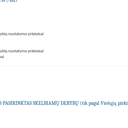
is (-iai)
vybių nustatymo prietaisai
vybių nustatymo prietaisai
ai
PASIRINKTAS SKELBIAMŲ DERYBŲ (tik pagal Viešųjų pir