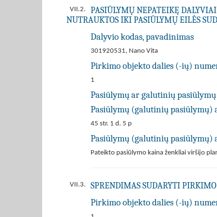
PASIŪLYMŲ NEPATEIKĘ DALYVIAI
VII.2.
NUTRAUKTOS IKI PASIŪLYMŲ EILĖS SUD
Dalyvio kodas, pavadinimas
301920531, Nano Vita
Pirkimo objekto dalies (-ių) numer
1
Pasiūlymų ar galutinių pasiūlymų
Pasiūlymų (galutinių pasiūlymų) a
45 str. 1 d. 5 p
Pasiūlymų (galutinių pasiūlymų) 
Pateikto pasiūlymo kaina ženkliai viršijo pla
SPRENDIMAS SUDARYTI PIRKIMO 
VII.3.
Pirkimo objekto dalies (-ių) numer
1