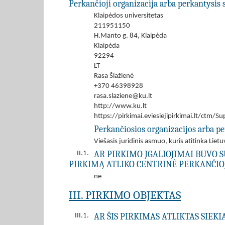
Perkančioji organizacija arba perkantysis 
Klaipėdos universitetas
211951150
H.Manto g. 84, Klaipėda
Klaipėda
92294
LT
Rasa Šlažienė
+370 46398928
rasa.slaziene@ku.lt
http://www.ku.lt
https://pirkimai.eviesiejipirkimai.lt/ctm
Perkančiosios organizacijos arba pe
Viešasis juridinis asmuo, kuris atitinka Lie
AR PIRKIMO ĮGALIOJIMAI BUVO S
II.1.
PIRKIMĄ ATLIKO CENTRINĖ PERKANČIOJ
ne
III. PIRKIMO OBJEKTAS
AR ŠIS PIRKIMAS ATLIKTAS SIEK
III.1.