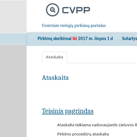
Centrinis viešųjų pirkimų portalas
Pirkimų skelbimai
iki
2017 m. liepos 1 d
Sutarty
Ataskaita
Ataskaita
Teisinis pagrindas
Ataskaita teikiama vadovaujantis Lietuvos R
Pirkimo procedūrų ataskaita