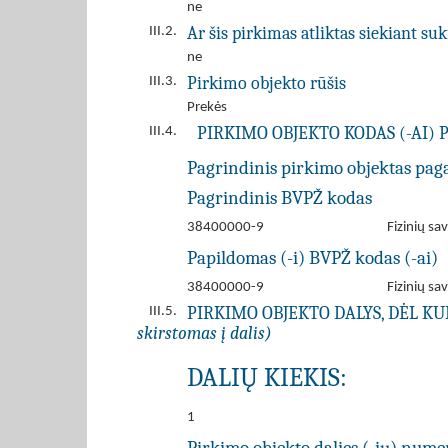
ne
Ar šis pirkimas atliktas siekiant s
III.2.
ne
Pirkimo objekto rūšis
III.3.
Prekės
PIRKIMO OBJEKTO KODAS (-AI) 
III.4.
Pagrindinis pirkimo objektas pag
Pagrindinis BVPŽ kodas
38400000-9
Fizinių sa
Papildomas (-i) BVPŽ kodas (-ai)
38400000-9
Fizinių sa
PIRKIMO OBJEKTO DALYS, DĖL K
III.5.
skirstomas į dalis)
DALIŲ KIEKIS:
1