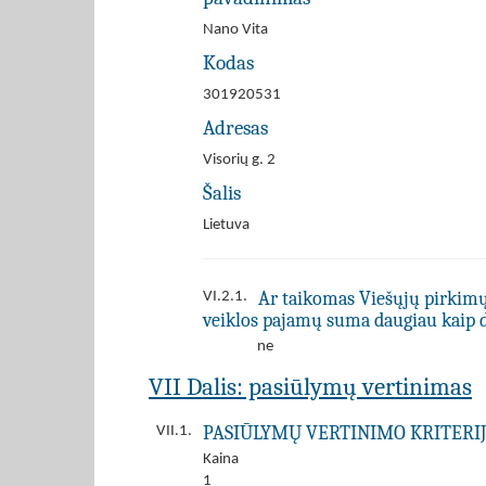
Nano Vita
Kodas
301920531
Adresas
Visorių g. 2
Šalis
Lietuva
Ar taikomas Viešųjų pirkimų į
VI.2.1.
veiklos pajamų suma daugiau kaip 
ne
VII Dalis: pasiūlymų vertinimas
PASIŪLYMŲ VERTINIMO KRITERIJ
VII.1.
Kaina
1