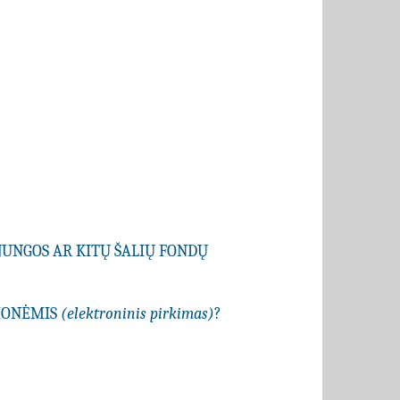
JUNGOS AR KITŲ ŠALIŲ FONDŲ
EMONĖMIS
(elektroninis pirkimas)
?