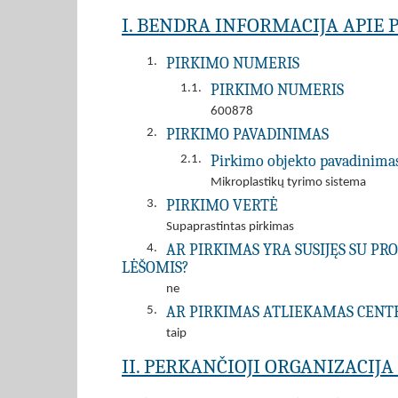
I. BENDRA INFORMACIJA APIE 
PIRKIMO NUMERIS
1.
PIRKIMO NUMERIS
1.1.
600878
PIRKIMO PAVADINIMAS
2.
Pirkimo objekto pavadinima
2.1.
Mikroplastikų tyrimo sistema
PIRKIMO VERTĖ
3.
Supaprastintas pirkimas
AR PIRKIMAS YRA SUSIJĘS SU P
4.
LĖŠOMIS?
ne
AR PIRKIMAS ATLIEKAMAS CENT
5.
taip
II. PERKANČIOJI ORGANIZACIJ