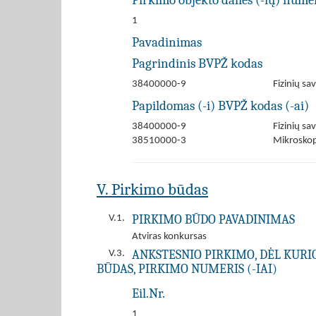
Pirkimo objekto dalies (-ių) numer
1
Pavadinimas
Pagrindinis BVPŽ kodas
38400000-9
Fizinių sa
Papildomas (-i) BVPŽ kodas (-ai)
38400000-9
Fizinių sa
38510000-3
Mikroskop
V. Pirkimo būdas
PIRKIMO BŪDO PAVADINIMAS
V.1.
Atviras konkursas
ANKSTESNIO PIRKIMO, DĖL KURIO 
V.3.
BŪDAS, PIRKIMO NUMERIS (-IAI)
Eil.Nr.
1