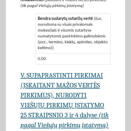
reikalavimus
(įskaitant ir mažos vertės pirkimus)
(tik pagal Viešųjų pirkimų įstatymą)
Bendra sudarytų sutarčių vertė
(Eur,
nurodoma su visais privalomais
mokesčiais ir visomis sutartyse
numatytomis pasirinkimo galimybėmis
(pvz., termino, kiekių, apimties, objekto
keitimo))
0,00
V. SUPAPRASTINTI PIRKIMAI
(ĮSKAITANT MAŽOS VERTĖS
PIRKIMUS), NURODYTI
VIEŠŲJŲ PIRKIMŲ ĮSTATYMO
25 STRAIPSNIO 3 ir 4 dalyse
(tik
pagal Viešųjų pirkimų įstatymą)