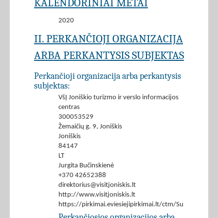
KALENDORINIAI METAI
2020
II. PERKANČIOJI ORGANIZACIJA
ARBA PERKANTYSIS SUBJEKTAS
Perkančioji organizacija arba perkantysis
subjektas:
VšĮ Joniškio turizmo ir verslo informacijos
centras
300053529
Žemaičių g. 9, Joniškis
Joniškis
84147
LT
Jurgita Bučinskienė
+370 42652388
direktorius@visitjoniskis.lt
http://www.visitjoniskis.lt
https://pirkimai.eviesiejipirkimai.lt/ctm/Supplier/
Perkančiosios organizacijos arba