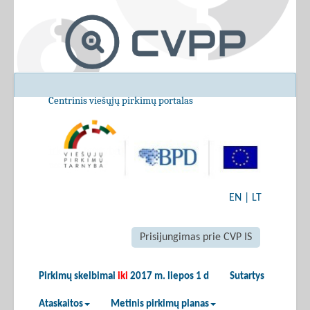
Centrinis viešųjų pirkimų portalas
EN
|
LT
Prisijungimas prie CVP IS
Pirkimų skelbimai
iki
2017 m. liepos 1 d
Sutartys
Ataskaitos
Metinis pirkimų planas