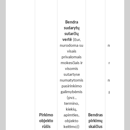
vertės –
įvykdytų
žaliųjų
Bendra
pirkimų
sudarytų
sudarytų
sutarčių
sutarčių
vertė
(Eur,
vertė
(Eur,
nurodoma su
nurodoma s
visais
visais
privalomais
privalomais
mokesčiais ir
mokesčiais i
visomis
visomis
sutartyse
sutartyse
numatytomis
numatytomi
pasirinkimo
pasirinkimo
galimybėmis
galimybėmi
(pvz.,
(pvz.,
termino,
termino,
kiekių,
kiekių,
Pirkimo
apimties,
Bendras
apimties,
objekto
objekto
pirkimų
objekto
rūšis
keitimo))
skaičius
keitimo))