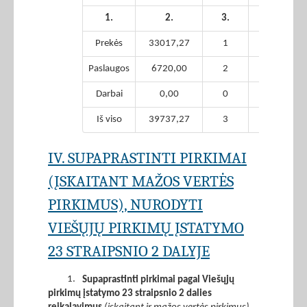
1.
2.
3.
4.
Prekės
33017,27
1
0,00
Paslaugos
6720,00
2
0,00
Darbai
0,00
0
0,00
Iš viso
39737,27
3
0,00
IV. SUPAPRASTINTI PIRKIMAI
(ĮSKAITANT MAŽOS VERTĖS
PIRKIMUS), NURODYTI
VIEŠŲJŲ PIRKIMŲ ĮSTATYMO
23 STRAIPSNIO 2 DALYJE
1.
Supaprastinti pirkimai pagal Viešųjų
pirkimų įstatymo 23 straipsnio 2 dalies