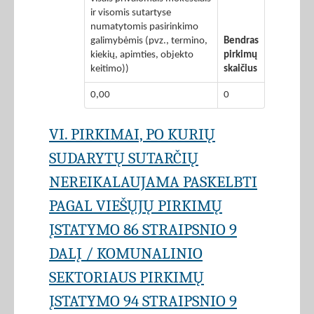
ir visomis sutartyse
numatytomis pasirinkimo
galimybėmis (pvz., termino,
Bendras
kiekių, apimties, objekto
pirkimų
keitimo))
skaičius
0,00
0
VI. PIRKIMAI, PO KURIŲ
SUDARYTŲ SUTARČIŲ
NEREIKALAUJAMA PASKELBTI
PAGAL VIEŠŲJŲ PIRKIMŲ
ĮSTATYMO 86 STRAIPSNIO 9
DALĮ / KOMUNALINIO
SEKTORIAUS PIRKIMŲ
ĮSTATYMO 94 STRAIPSNIO 9