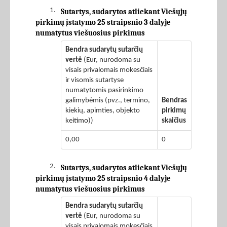
1.
Sutartys, sudarytos atliekant Viešųjų
pirkimų įstatymo 25 straipsnio 3 dalyje
numatytus viešuosius pirkimus
Bendra sudarytų sutarčių
vertė
(Eur, nurodoma su
visais privalomais mokesčiais
ir visomis sutartyse
numatytomis pasirinkimo
galimybėmis (pvz., termino,
Bendras
kiekių, apimties, objekto
pirkimų
keitimo))
skaičius
0,00
0
2.
Sutartys, sudarytos atliekant Viešųjų
pirkimų įstatymo 25 straipsnio 4 dalyje
numatytus viešuosius pirkimus
Bendra sudarytų sutarčių
vertė
(Eur, nurodoma su
visais privalomais mokesčiais