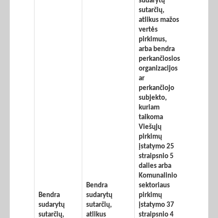
sudarytų
sutarčių,
atlikus mažos
vertės
pirkimus,
arba bendra
perkančiosios
organizacijos
ar
perkančiojo
subjekto,
kuriam
taikoma
Viešųjų
pirkimų
įstatymo 25
straipsnio 5
dalies arba
Komunalinio
Bendra
sektoriaus
Bendra
sudarytų
pirkimų
sudarytų
sutarčių,
įstatymo 37
sutarčių,
atlikus
straipsnio 4