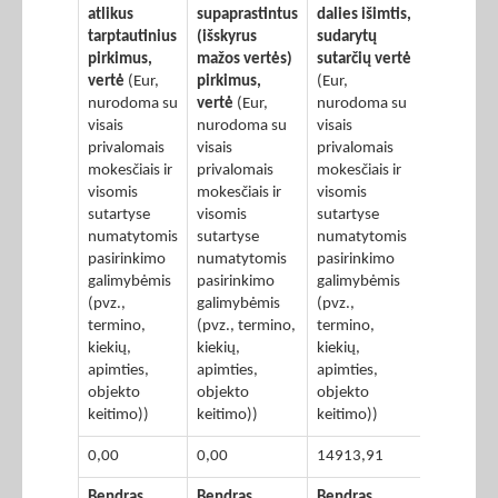
atlikus
supaprastintus
dalies išimtis,
tarptautinius
(išskyrus
sudarytų
pirkimus,
mažos vertės)
sutarčių vertė
vertė
(Eur,
pirkimus,
(Eur,
nurodoma su
vertė
(Eur,
nurodoma su
visais
nurodoma su
visais
privalomais
visais
privalomais
mokesčiais ir
privalomais
mokesčiais ir
visomis
mokesčiais ir
visomis
sutartyse
visomis
sutartyse
numatytomis
sutartyse
numatytomis
pasirinkimo
numatytomis
pasirinkimo
galimybėmis
pasirinkimo
galimybėmis
(pvz.,
galimybėmis
(pvz.,
termino,
(pvz., termino,
termino,
kiekių,
kiekių,
kiekių,
apimties,
apimties,
apimties,
objekto
objekto
objekto
keitimo))
keitimo))
keitimo))
0,00
0,00
14913,91
Bendras
Bendras
Bendras