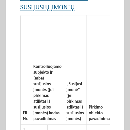
SUSIJUSIŲ ĮMONIŲ
Kontroliuojamo
subjekto ir
(arba)
susijusios
„Susijusi
įmonės (jei
įmonė“
pirkimas
(jei
atliktas iš
pirkimas
susijusios
atliktas iš
Pirkimo
Sutarti
Eil.
įmonės) kodas,
susijusios
objekto
sudary
Nr.
pavadinimas
įmonės)
pavadinimas
data
1