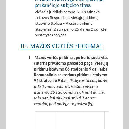
perkančiojo subjekto tipas:
Viešasis juridinis asmuo, kuris atitinka
Lietuvos Respublikos viešųjų pirkimų
įstatymo (toliau – Viešųjų pirkimų
įstatymas) 2 straipsnio 25 dalies 2 punkte
nustatytas sąlygas
III. MAŽOS VERTĖS PIRKIMAI
1.
Mažos vertės pirkimai, po kurių sudarytas
sutartis privaloma paskelbti pagal Viešųjų
pirkimų įstatymo 86 straipsnio 9 dalį arba
Komunalinio sektoriaus pirkimų įstatymo
94 straipsnio 9 dalį
(išskyrus tokius, kurie
atlikti vadovaujantis Viešųjų pirkimų
įstatymo 25 straipsnio 3 dalimi, 4 dalimi,
taip pat, kai pirkimai atlikti iš ar per
centrinę perkančiąją organizaciją)
Iš 2
stulpelyje
nurodytos