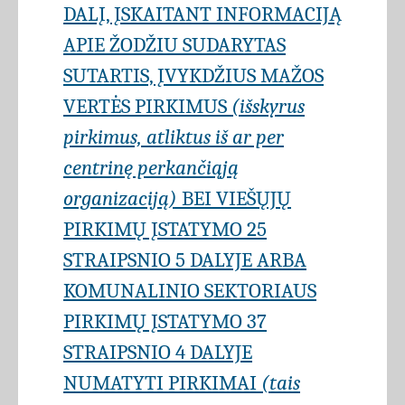
DALĮ, ĮSKAITANT INFORMACIJĄ
APIE ŽODŽIU SUDARYTAS
SUTARTIS, ĮVYKDŽIUS MAŽOS
VERTĖS PIRKIMUS
(išskyrus
pirkimus, atliktus iš ar per
centrinę perkančiąją
organizaciją)
BEI VIEŠŲJŲ
PIRKIMŲ ĮSTATYMO 25
STRAIPSNIO 5 DALYJE ARBA
KOMUNALINIO SEKTORIAUS
PIRKIMŲ ĮSTATYMO 37
STRAIPSNIO 4 DALYJE
NUMATYTI PIRKIMAI
(tais