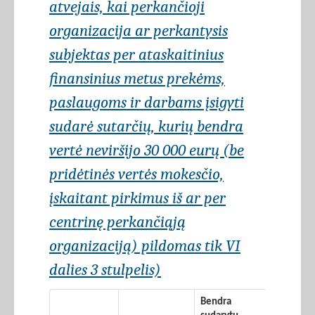
atvejais, kai perkančioji
organizacija ar perkantysis
subjektas per ataskaitinius
finansinius metus prekėms,
paslaugoms ir darbams įsigyti
sudarė sutarčių, kurių bendra
vertė neviršijo 30 000 eurų (be
pridėtinės vertės mokesčio,
įskaitant pirkimus iš ar per
centrinę perkančiąją
organizaciją) pildomas tik VI
dalies 3 stulpelis)
Bendra