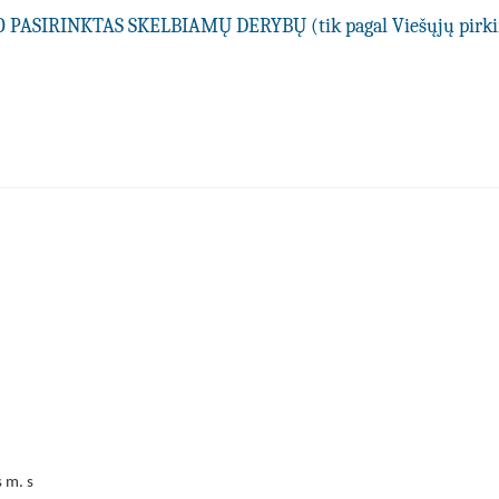
PASIRINKTAS SKELBIAMŲ DERYBŲ (tik pagal Viešųjų pir
s m. s