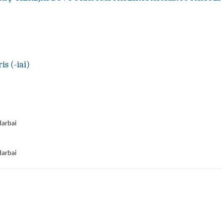
is (-iai)
darbai
darbai