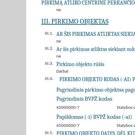
PIRKIMĄ ATLIKO CENTRINĖ PERKANČIOJ
ne
III. PIRKIMO OBJEKTAS
AR ŠIS PIRKIMAS ATLIKTAS SIEK
III.1.
ne
Ar šis pirkimas atliktas siekiant s
III.2.
ne
Pirkimo objekto rūšis
III.3.
Darbai
PIRKIMO OBJEKTO KODAS (-AI) 
III.4.
Pagrindinis pirkimo objektas pag
Pagrindinis BVPŽ kodas
45000000-7
Statybos 
Papildomas (-i) BVPŽ kodas (-ai)
45000000-7
Statybos 
PIRKIMO OBJEKTO DALYS, DĖL K
III.5.