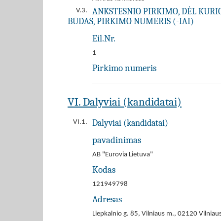
ANKSTESNIO PIRKIMO, DĖL KURIO 
V.3.
BŪDAS, PIRKIMO NUMERIS (-IAI)
Eil.Nr.
1
Pirkimo numeris
VI. Dalyviai (kandidatai)
Dalyviai (kandidatai)
VI.1.
pavadinimas
AB "Eurovia Lietuva"
Kodas
121949798
Adresas
Liepkalnio g. 85, Vilniaus m., 02120 Vilniau