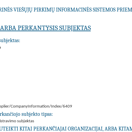
RINĖS VIEŠŲJŲ PIRKIMŲ INFORMACINĖS SISTEMOS PRI
A ARBA PERKANTYSIS SUBJEKTAS
subjektas:
a
/Supplier/CompanyInformation/Index/6409
rkančiojo subjekto tipas:
nistravimo subjektas
UTEIKTI KITAI PERKANČIAJAI ORGANIZACIJAI, ARBA KIT