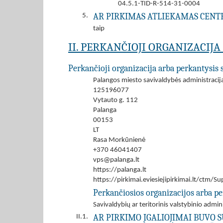
04.5.1-TID-R-514-31-0004
AR PIRKIMAS ATLIEKAMAS CENT
5.
taip
II. PERKANČIOJI ORGANIZACIJ
Perkančioji organizacija arba perkantysis 
Palangos miesto savivaldybės administracij
125196077
Vytauto g. 112
Palanga
00153
LT
Rasa Morkūnienė
+370 46041407
vps@palanga.lt
https://palanga.lt
https://pirkimai.eviesiejipirkimai.lt/ctm
Perkančiosios organizacijos arba pe
Savivaldybių ar teritorinis valstybinio admi
AR PIRKIMO ĮGALIOJIMAI BUVO S
II.1.