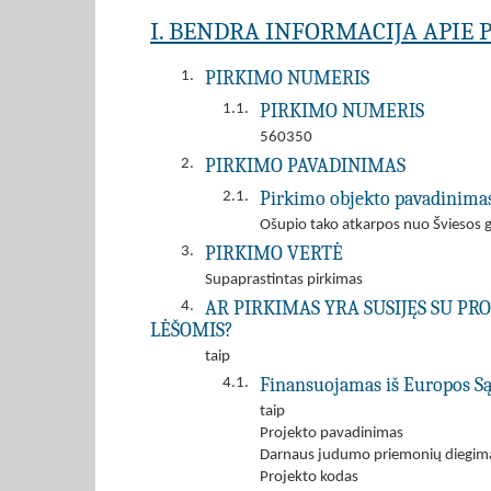
I. BENDRA INFORMACIJA APIE 
PIRKIMO NUMERIS
1.
PIRKIMO NUMERIS
1.1.
560350
PIRKIMO PAVADINIMAS
2.
Pirkimo objekto pavadinima
2.1.
Ošupio tako atkarpos nuo Šviesos g
PIRKIMO VERTĖ
3.
Supaprastintas pirkimas
AR PIRKIMAS YRA SUSIJĘS SU P
4.
LĖŠOMIS?
taip
Finansuojamas iš Europos Sąj
4.1.
taip
Projekto pavadinimas
Darnaus judumo priemonių diegima
Projekto kodas