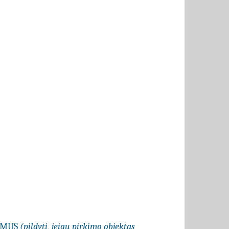
LYMUS
(pildyti, jeigu pirkimo objektas