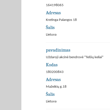
164198065
Adresas
Kretinga Palangos 18
Šalis
Lietuva
pavadinimas
Uždaroji akcinė bendrovė "Telšių keliai"
Kodas
180200843
Adresas
Mažeikių g.18
Šalis
Lietuva