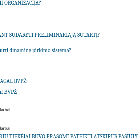
I ORGANIZACIJA?
IANT SUDARYTI PRELIMINARIĄJĄ SUTARTĮ?
ukurti dinaminę pirkimo sistemą?
PAGAL BVPŽ:
al BVPŽ
darbai
darbai
URIŲ TIEKĖJAI BUVO PRAŠOMI PATEIKTI ATSKIRUS PASIŪ