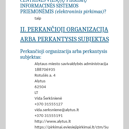
CENTRINĖS VIEŠŲJŲ PIRKIMŲ
INFORMACINĖS SISTEMOS
PRIEMONĖMIS
(elektroninis pirkimas)
?
taip
II. PERKANČIOJI ORGANIZACIJA
ARBA PERKANTYSIS SUBJEKTAS
Perkančioji organizacija arba perkantysis
subjektas:
Alytaus miesto savivaldybės administracija
188706935
Rotušės a. 4
Alytus
62504
LT
Vida Šerkšnienė
+370 31555127
vida.serksniene@alytus.lt
+370 31555191
http://www.alytus.lt
https://pirkimai.eviesiejipirkimai.lt/ctm/Supplier/