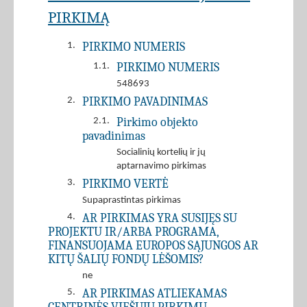
PIRKIMĄ
PIRKIMO NUMERIS
1.
PIRKIMO NUMERIS
1.1.
548693
PIRKIMO PAVADINIMAS
2.
Pirkimo objekto
2.1.
pavadinimas
Socialinių kortelių ir jų
aptarnavimo pirkimas
PIRKIMO VERTĖ
3.
Supaprastintas pirkimas
AR PIRKIMAS YRA SUSIJĘS SU
4.
PROJEKTU IR/ARBA PROGRAMA,
FINANSUOJAMA EUROPOS SĄJUNGOS AR
KITŲ ŠALIŲ FONDŲ LĖŠOMIS?
ne
AR PIRKIMAS ATLIEKAMAS
5.