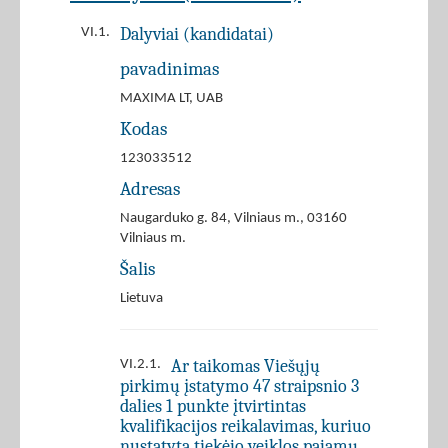
Dalyviai (kandidatai)
VI.1.
pavadinimas
MAXIMA LT, UAB
Kodas
123033512
Adresas
Naugarduko g. 84, Vilniaus m., 03160
Vilniaus m.
Šalis
Lietuva
Ar taikomas Viešųjų
VI.2.1.
pirkimų įstatymo 47 straipsnio 3
dalies 1 punkte įtvirtintas
kvalifikacijos reikalavimas, kuriuo
nustatyta tiekėjo veiklos pajamų