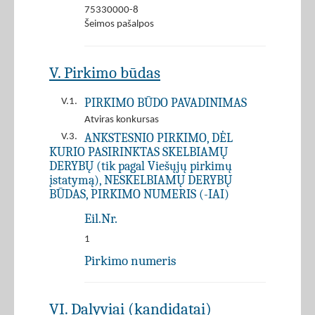
75330000-8
Šeimos pašalpos
V. Pirkimo būdas
PIRKIMO BŪDO PAVADINIMAS
V.1.
Atviras konkursas
ANKSTESNIO PIRKIMO, DĖL
V.3.
KURIO PASIRINKTAS SKELBIAMŲ
DERYBŲ (tik pagal Viešųjų pirkimų
įstatymą), NESKELBIAMŲ DERYBŲ
BŪDAS, PIRKIMO NUMERIS (-IAI)
Eil.Nr.
1
Pirkimo numeris
VI. Dalyviai (kandidatai)