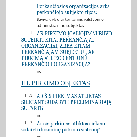
Perkančiosios organizacijos arba
perkančiojo subjekto tipas:
Savivaldybių ar teritorinis valstybinio
administravimo subjektas
AR PIRKIMO ĮGALIOJIMAI BUVO
II.1.
SUTEIKTI KITAI PERKANČIAJAI
ORGANIZACIJAI, ARBA KITAM
PERKANČIAJAM SUBJEKTUI, AR
PIRKIMĄ ATLIKO CENTRINĖ
PERKANČIOJI ORGANIZACIJA?
ne
III. PIRKIMO OBJEKTAS
AR ŠIS PIRKIMAS ATLIKTAS
III.1.
SIEKIANT SUDARYTI PRELIMINARIĄJĄ
SUTARTĮ?
ne
Ar šis pirkimas atliktas siekiant
III.2.
sukurti dinaminę pirkimo sistemą?