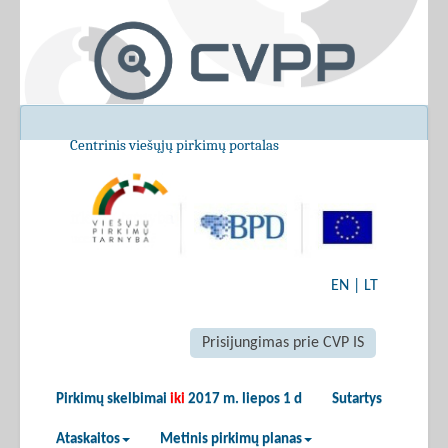
Centrinis viešųjų pirkimų portalas
EN
|
LT
Prisijungimas prie CVP IS
Pirkimų skelbimai
iki
2017 m. liepos 1 d
Sutartys
Ataskaitos
Metinis pirkimų planas