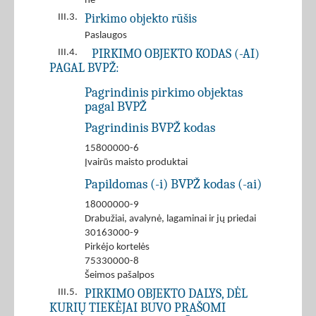
ne
Pirkimo objekto rūšis
III.3.
Paslaugos
PIRKIMO OBJEKTO KODAS (-AI)
III.4.
PAGAL BVPŽ:
Pagrindinis pirkimo objektas
pagal BVPŽ
Pagrindinis BVPŽ kodas
15800000-6
Įvairūs maisto produktai
Papildomas (-i) BVPŽ kodas (-ai)
18000000-9
Drabužiai, avalynė, lagaminai ir jų priedai
30163000-9
Pirkėjo kortelės
75330000-8
Šeimos pašalpos
PIRKIMO OBJEKTO DALYS, DĖL
III.5.
KURIŲ TIEKĖJAI BUVO PRAŠOMI