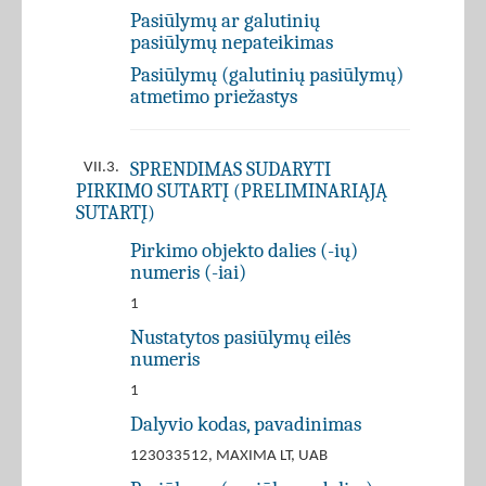
Pasiūlymų ar galutinių
pasiūlymų nepateikimas
Pasiūlymų (galutinių pasiūlymų)
atmetimo priežastys
SPRENDIMAS SUDARYTI
VII.3.
PIRKIMO SUTARTĮ (PRELIMINARIĄJĄ
SUTARTĮ)
Pirkimo objekto dalies (-ių)
numeris (-iai)
1
Nustatytos pasiūlymų eilės
numeris
1
Dalyvio kodas, pavadinimas
123033512, MAXIMA LT, UAB