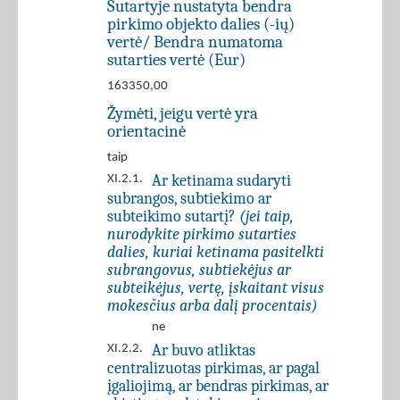
Sutartyje nustatyta bendra
pirkimo objekto dalies (-ių)
vertė/ Bendra numatoma
sutarties vertė (Eur)
163350,00
Žymėti, jeigu vertė yra
orientacinė
taip
Ar ketinama sudaryti
XI.2.1.
subrangos, subtiekimo ar
subteikimo sutartį?
(jei taip,
nurodykite pirkimo sutarties
dalies, kuriai ketinama pasitelkti
subrangovus, subtiekėjus ar
subteikėjus, vertę, įskaitant visus
mokesčius arba dalį procentais)
ne
Ar buvo atliktas
XI.2.2.
centralizuotas pirkimas, ar pagal
įgaliojimą, ar bendras pirkimas, ar