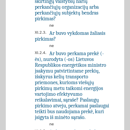
skirtingų valstybių narių
perkančiųjų organizacijų arba
perkančiųjų subjektų bendras
pirkimas?
ne
Ar buvo vykdomas žaliasis
XI.2.3.
pirkimas?
ne
Ar buvo perkama prekė (-
XI.2.4.
ės), nurodyta (-os) Lietuvos
Respublikos energetikos ministro
įsakymu patvirtintame prekių,
išskyrus kelių transporto
priemones, kurioms viešųjų
pirkimų metu taikomi energijos
vartojimo efektyvumo
reikalavimai, sąraše? Paslaugų
pirkimo atveju, perkamai paslaugai
teikti bus naudojama prekė, kuri
įsigyta iš minėto sąrašo.
ne