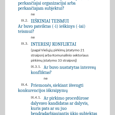
perkančiajai organizacijai arba
perkančiajam subjektui?
ne
IEŠKINIAI TEISMUI
IX.2.
Ar buvo pateiktas (-i) ieškinys (-iai)
teismui?
ne
INTERESŲ KONFLIKTAI
IX.3.
(pagal Viešųjų pirkimų įstatymo 21
straipsnį arba Komunalinio sektoriaus
pirkimų įstatymo 33 straipsnį)
Ar buvo nustatytas interesų
IX.3.1.
konfliktas?
ne
Priemonės, siekiant išvengti
IX.4.
konkurencijos iškraipymų
Ar pirkimo procedūrose
IX.4.1.
dalyvavo kandidatas ar dalyvis,
kuris pats ar su juo
bendradarbiaujantis ūkio subjektas