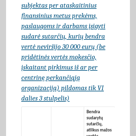
subjektas per ataskaitinius
finansinius metus prekėms,
paslaugoms ir darbams įsigyti
sudarė sutarčių, kurių bendra
vertė neviršijo 30 000 eurų (be
pridėtinės vertės mokesčio,
įskaitant pirkimus iš ar per
centrinę perkančiąją
organizaciją) pildomas tik VI
dalies 3 stulpelis)
Bendra
sudarytų
sutarčių,
atlikus mažos