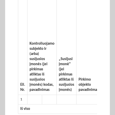
Kontroliuojamo
subjekto ir
(arba)
susijusios
„Susijusi
įmonės (jei
įmonė“
pirkimas
(jei
atliktas iš
pirkimas
susijusios
atliktas iš
Pirkimo
Sutarti
Eil.
įmonės) kodas,
susijusios
objekto
sudary
Nr.
pavadinimas
įmonės)
pavadinimas
data
1
Iš viso