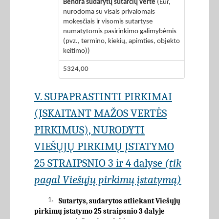
Bendra sudarytų sutarčių vertė
(Eur,
nurodoma su visais privalomais
mokesčiais ir visomis sutartyse
numatytomis pasirinkimo galimybėmis
(pvz., termino, kiekių, apimties, objekto
keitimo))
5324,00
V. SUPAPRASTINTI PIRKIMAI
(ĮSKAITANT MAŽOS VERTĖS
PIRKIMUS), NURODYTI
VIEŠŲJŲ PIRKIMŲ ĮSTATYMO
25 STRAIPSNIO 3 ir 4 dalyse
(tik
pagal Viešųjų pirkimų įstatymą)
1.
Sutartys, sudarytos atliekant Viešųjų
pirkimų įstatymo 25 straipsnio 3 dalyje