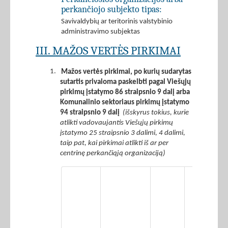
perkančiojo subjekto tipas:
Savivaldybių ar teritorinis valstybinio
administravimo subjektas
III. MAŽOS VERTĖS PIRKIMAI
1.
Mažos vertės pirkimai, po kurių sudarytas
sutartis privaloma paskelbti pagal Viešųjų
pirkimų įstatymo 86 straipsnio 9 dalį arba
Komunalinio sektoriaus pirkimų įstatymo
94 straipsnio 9 dalį
(išskyrus tokius, kurie
atlikti vadovaujantis Viešųjų pirkimų
įstatymo 25 straipsnio 3 dalimi, 4 dalimi,
taip pat, kai pirkimai atlikti iš ar per
centrinę perkančiąją organizaciją)
Iš 2
stulpelyje
nurodytos
vertės –
įvykdytų
žaliųjų