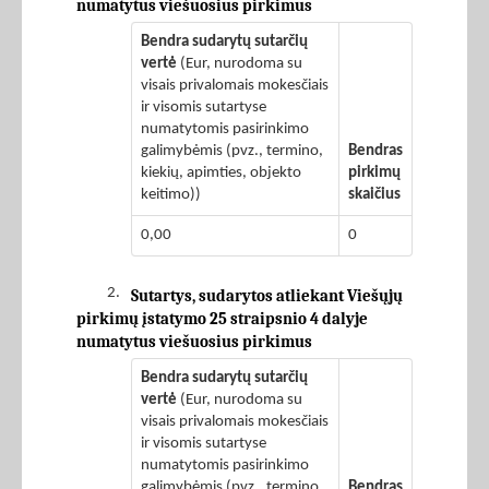
numatytus viešuosius pirkimus
Bendra sudarytų sutarčių
vertė
(Eur, nurodoma su
visais privalomais mokesčiais
ir visomis sutartyse
numatytomis pasirinkimo
galimybėmis (pvz., termino,
Bendras
kiekių, apimties, objekto
pirkimų
keitimo))
skaičius
0,00
0
2.
Sutartys, sudarytos atliekant Viešųjų
pirkimų įstatymo 25 straipsnio 4 dalyje
numatytus viešuosius pirkimus
Bendra sudarytų sutarčių
vertė
(Eur, nurodoma su
visais privalomais mokesčiais
ir visomis sutartyse
numatytomis pasirinkimo
galimybėmis (pvz., termino,
Bendras