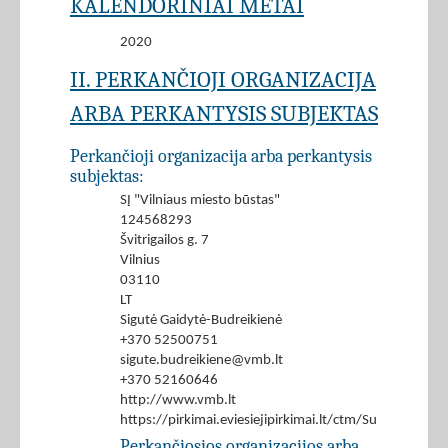
KALENDORINIAI METAI
2020
II. PERKANČIOJI ORGANIZACIJA
ARBA PERKANTYSIS SUBJEKTAS
Perkančioji organizacija arba perkantysis
subjektas:
SĮ "Vilniaus miesto būstas"
124568293
Švitrigailos g. 7
Vilnius
03110
LT
Sigutė Gaidytė-Budreikienė
+370 52500751
sigute.budreikiene@vmb.lt
+370 52160646
http://www.vmb.lt
https://pirkimai.eviesiejipirkimai.lt/ctm/Supplier/
Perkančiosios organizacijos arba