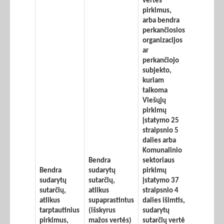
vertės
pirkimus,
arba bendra
perkančiosios
organizacijos
ar
perkančiojo
subjekto,
kuriam
taikoma
Viešųjų
pirkimų
įstatymo 25
straipsnio 5
dalies arba
Komunalinio
Bendra
sektoriaus
Bendra
sudarytų
pirkimų
sudarytų
sutarčių,
įstatymo 37
sutarčių,
atlikus
straipsnio 4
atlikus
supaprastintus
dalies išimtis,
tarptautinius
(išskyrus
sudarytų
pirkimus,
mažos vertės)
sutarčių vertė