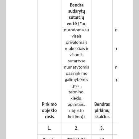
Bendra
pirkimų
sudarytų
sudarytų
sutarčių
sutarčių
vertė
(Eur,
vertė
(Eur,
nurodoma su
nurodoma s
visais
visais
privalomais
privalomais
mokesčiais ir
mokesčiais i
visomis
visomis
sutartyse
sutartyse
numatytomis
numatytomi
pasirinkimo
pasirinkimo
galimybėmis
galimybėmi
(pvz.,
(pvz.,
termino,
termino,
kiekių,
kiekių,
Pirkimo
apimties,
Bendras
apimties,
objekto
objekto
pirkimų
objekto
rūšis
keitimo))
skaičius
keitimo))
1.
2.
3.
4.