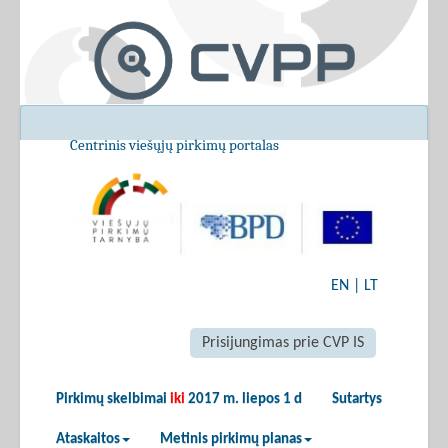
Centrinis viešųjų pirkimų portalas
EN
|
LT
Prisijungimas prie CVP IS
Pirkimų skelbimai
iki
2017 m. liepos 1 d
Sutartys
Ataskaitos
Metinis pirkimų planas