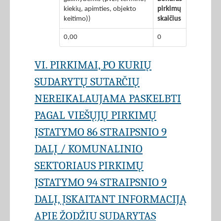
kiekių, apimties, objekto
pirkimų
keitimo))
skaičius
0,00
0
VI. PIRKIMAI, PO KURIŲ
SUDARYTŲ SUTARČIŲ
NEREIKALAUJAMA PASKELBTI
PAGAL VIEŠŲJŲ PIRKIMŲ
ĮSTATYMO 86 STRAIPSNIO 9
DALĮ / KOMUNALINIO
SEKTORIAUS PIRKIMŲ
ĮSTATYMO 94 STRAIPSNIO 9
DALĮ, ĮSKAITANT INFORMACIJĄ
APIE ŽODŽIU SUDARYTAS