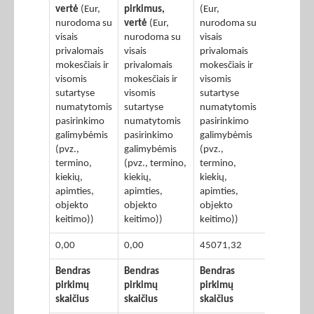
vertė
(Eur,
pirkimus,
(Eur,
nurodoma su
vertė
(Eur,
nurodoma su
visais
nurodoma su
visais
privalomais
visais
privalomais
mokesčiais ir
privalomais
mokesčiais ir
visomis
mokesčiais ir
visomis
sutartyse
visomis
sutartyse
numatytomis
sutartyse
numatytomis
pasirinkimo
numatytomis
pasirinkimo
galimybėmis
pasirinkimo
galimybėmis
(pvz.,
galimybėmis
(pvz.,
termino,
(pvz., termino,
termino,
kiekių,
kiekių,
kiekių,
apimties,
apimties,
apimties,
objekto
objekto
objekto
keitimo))
keitimo))
keitimo))
0,00
0,00
45071,32
Bendras
Bendras
Bendras
pirkimų
pirkimų
pirkimų
skaičius
skaičius
skaičius