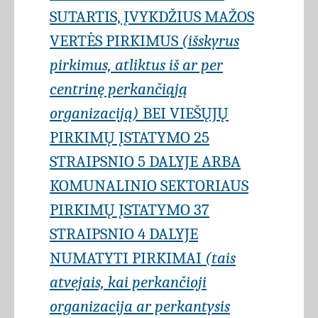
SUTARTIS, ĮVYKDŽIUS MAŽOS
VERTĖS PIRKIMUS
(išskyrus
pirkimus, atliktus iš ar per
centrinę perkančiąją
organizaciją)
BEI VIEŠŲJŲ
PIRKIMŲ ĮSTATYMO 25
STRAIPSNIO 5 DALYJE ARBA
KOMUNALINIO SEKTORIAUS
PIRKIMŲ ĮSTATYMO 37
STRAIPSNIO 4 DALYJE
NUMATYTI PIRKIMAI
(tais
atvejais, kai perkančioji
organizacija ar perkantysis