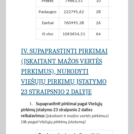
Prekės
79863,51
10
0,00
Paslaugos
222795,62
28
0,00
Darbai
760995,38
26
0,00
Iš viso
1063654,51
64
0,00
IV. SUPAPRASTINTI PIRKIMAI
(ĮSKAITANT MAŽOS VERTĖS
PIRKIMUS), NURODYTI
VIEŠŲJŲ PIRKIMŲ ĮSTATYMO
23 STRAIPSNIO 2 DALYJE
1.
Supaprastinti pirkimai pagal Viešųjų
pirkimų įstatymo 23 straipsnio 2 dalies
reikalavimus
(įskaitant ir mažos vertės pirkimus)
(tik pagal Viešųjų pirkimų įstatymą)