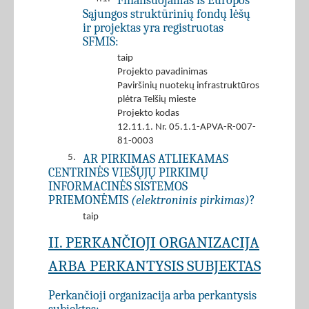
Finansuojamas iš Europos
Sąjungos struktūrinių fondų lėšų
ir projektas yra registruotas
SFMIS:
taip
Projekto pavadinimas
Paviršinių nuotekų infrastruktūros
plėtra Telšių mieste
Projekto kodas
12.11.1. Nr. 05.1.1-APVA-R-007-
81-0003
AR PIRKIMAS ATLIEKAMAS
5.
CENTRINĖS VIEŠŲJŲ PIRKIMŲ
INFORMACINĖS SISTEMOS
PRIEMONĖMIS
(elektroninis pirkimas)
?
taip
II. PERKANČIOJI ORGANIZACIJA
ARBA PERKANTYSIS SUBJEKTAS
Perkančioji organizacija arba perkantysis