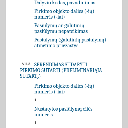
Dalyvio kodas, pavadinimas
Pirkimo objekto dalies (-ių)
numeris (-iai)
Pasiūlymų ar galutinių
pasiūlymų nepateikimas
Pasiūlymų (galutinių pasiūlymų)
atmetimo priežastys
SPRENDIMAS SUDARYTI
VII.3.
PIRKIMO SUTARTĮ (PRELIMINARIĄJĄ
SUTARTĮ)
Pirkimo objekto dalies (-ių)
numeris (-iai)
1
Nustatytos pasiūlymų eilės
numeris
1