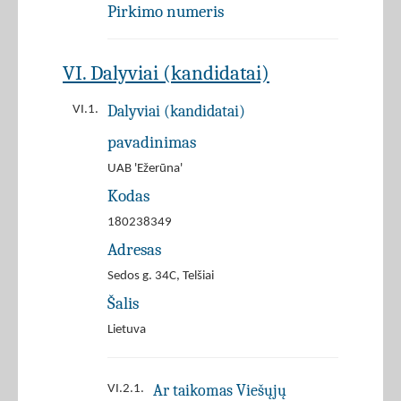
Pirkimo numeris
VI. Dalyviai (kandidatai)
Dalyviai (kandidatai)
VI.1.
pavadinimas
UAB 'Ežerūna'
Kodas
180238349
Adresas
Sedos g. 34C, Telšiai
Šalis
Lietuva
Ar taikomas Viešųjų
VI.2.1.