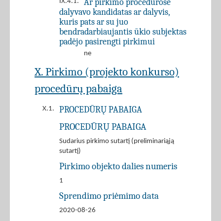
Ar pirkimo procedūrose
IX.4.1.
dalyvavo kandidatas ar dalyvis,
kuris pats ar su juo
bendradarbiaujantis ūkio subjektas
padėjo pasirengti pirkimui
ne
X. Pirkimo (projekto konkurso)
procedūrų pabaiga
PROCEDŪRŲ PABAIGA
X.1.
PROCEDŪRŲ PABAIGA
Sudarius pirkimo sutartį (preliminariąją
sutartį)
Pirkimo objekto dalies numeris
1
Sprendimo priėmimo data
2020-08-26