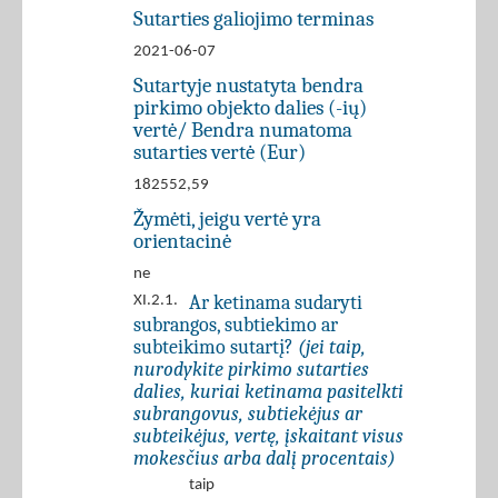
Sutarties galiojimo terminas
2021-06-07
Sutartyje nustatyta bendra
pirkimo objekto dalies (-ių)
vertė/ Bendra numatoma
sutarties vertė (Eur)
182552,59
Žymėti, jeigu vertė yra
orientacinė
ne
Ar ketinama sudaryti
XI.2.1.
subrangos, subtiekimo ar
subteikimo sutartį?
(jei taip,
nurodykite pirkimo sutarties
dalies, kuriai ketinama pasitelkti
subrangovus, subtiekėjus ar
subteikėjus, vertę, įskaitant visus
mokesčius arba dalį procentais)
taip