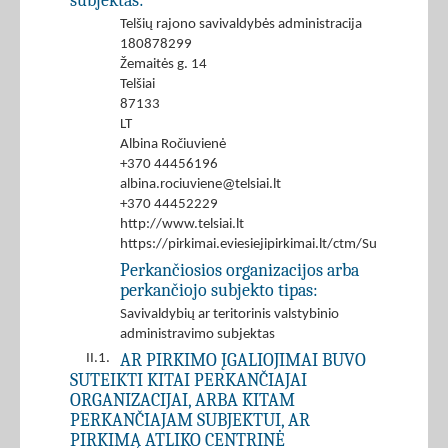
subjektas:
Telšių rajono savivaldybės administracija
180878299
Žemaitės g. 14
Telšiai
87133
LT
Albina Ročiuvienė
+370 44456196
albina.rociuviene@telsiai.lt
+370 44452229
http://www.telsiai.lt
https://pirkimai.eviesiejipirkimai.lt/ctm/Supplier/
Perkančiosios organizacijos arba
perkančiojo subjekto tipas:
Savivaldybių ar teritorinis valstybinio
administravimo subjektas
AR PIRKIMO ĮGALIOJIMAI BUVO
II.1.
SUTEIKTI KITAI PERKANČIAJAI
ORGANIZACIJAI, ARBA KITAM
PERKANČIAJAM SUBJEKTUI, AR
PIRKIMĄ ATLIKO CENTRINĖ