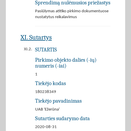
Sprendimą nulėmusios priežastys
Pasiūlymas atitiko pirkimo dokumentuose
nustatytus reikalavimus
XI. Sutartys
SUTARTIS
XI.2.
Pirkimo objekto dalies (-ių)
numeris (-iai)
1
Tiekėjo kodas
180238349
Tiekėjo pavadinimas
UAB 'Ežerūna'
Sutarties sudarymo data
2020-08-31