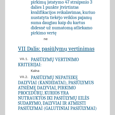
pirkimų įstatymo 47 straipsnio 3
dalies 1 punkte įtvirtintas
kvalifikacijos reikalavimas, kuriuo
nustatyta tiekėjo veiklos pajamų
suma daugiau kaip du kartus
didesnė už numatomą atliekamo
pirkimo vertę
ne
VII Dalis: pasiūlymų vertinimas
PASIŪLYMŲ VERTINIMO
VII.1.
KRITERIJAI:
Kaina
PASIŪLYMŲ NEPATEIKĘ
VII.2.
DALYVIAI (KANDIDATAI), PASIŪLYMUS
ATSIĖMĘ DALYVIAI, PIRKIMO
PROCEDŪRŲ, KURIOS YRA
NUTRAUKTOS IKI PASIŪLYMŲ EILĖS
SUDARYMO, DALYVIAI IR ATMESTI
PASIŪLYMAI (GALUTINIAI PASIŪLYMAI)