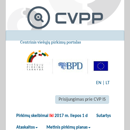
Centrinis viešųjų pirkimų portalas
EN
|
LT
Prisijungimas prie CVP IS
Pirkimų skelbimai
iki
2017 m. liepos 1 d
Sutartys
Ataskaitos
Metinis pirkimų planas