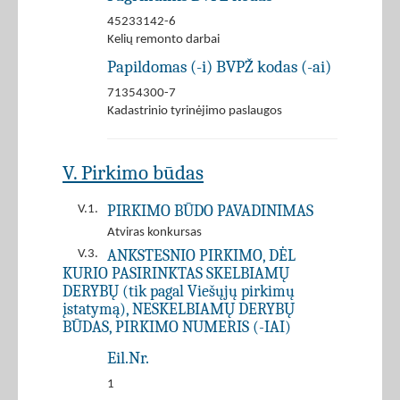
45233142-6
Kelių remonto darbai
Papildomas (-i) BVPŽ kodas (-ai)
71354300-7
Kadastrinio tyrinėjimo paslaugos
V. Pirkimo būdas
PIRKIMO BŪDO PAVADINIMAS
V.1.
Atviras konkursas
ANKSTESNIO PIRKIMO, DĖL
V.3.
KURIO PASIRINKTAS SKELBIAMŲ
DERYBŲ (tik pagal Viešųjų pirkimų
įstatymą), NESKELBIAMŲ DERYBŲ
BŪDAS, PIRKIMO NUMERIS (-IAI)
Eil.Nr.
1