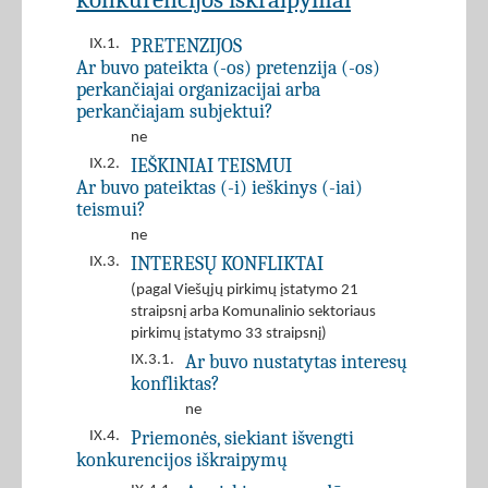
PRETENZIJOS
IX.1.
Ar buvo pateikta (-os) pretenzija (-os)
perkančiajai organizacijai arba
perkančiajam subjektui?
ne
IEŠKINIAI TEISMUI
IX.2.
Ar buvo pateiktas (-i) ieškinys (-iai)
teismui?
ne
INTERESŲ KONFLIKTAI
IX.3.
(pagal Viešųjų pirkimų įstatymo 21
straipsnį arba Komunalinio sektoriaus
pirkimų įstatymo 33 straipsnį)
Ar buvo nustatytas interesų
IX.3.1.
konfliktas?
ne
Priemonės, siekiant išvengti
IX.4.
konkurencijos iškraipymų