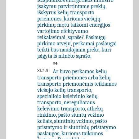
Respublikos energetikos ministro
įsakymu patvirtintame prekių,
išskyrus kelių transporto
priemones, kurioms viešųjų
pirkimų metu taikomi energijos
vartojimo efektyvumo
reikalavimai, sąraše? Paslaugų
pirkimo atveju, perkamai paslaugai
teikti bus naudojama prekė, kuri
įsigyta iš minėto sąrašo.
ne
Ar buvo perkamos kelių
XI.2.5.
transporto priemonės arba kelių
transporto priemonėmis teikiamos
viešojo kelių transporto,
specialiojo keleivinio kelių
transporto, nereguliaraus
keleivinio transporto, atliekų
rinkimo, pašto siuntų vežimo
keliais, siuntinių vežimo, pašto
pristatymo ir siuntinių pristatymo
paslaugos, kurioms taikomos