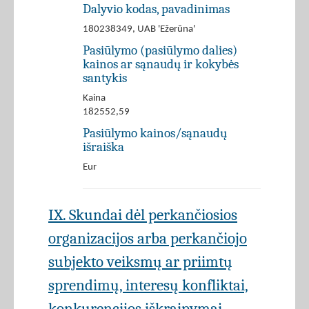
Dalyvio kodas, pavadinimas
180238349, UAB 'Ežerūna'
Pasiūlymo (pasiūlymo dalies)
kainos ar sąnaudų ir kokybės
santykis
Kaina
182552,59
Pasiūlymo kainos/sąnaudų
išraiška
Eur
IX. Skundai dėl perkančiosios
organizacijos arba perkančiojo
subjekto veiksmų ar priimtų
sprendimų, interesų konfliktai,
konkurencijos iškraipymai