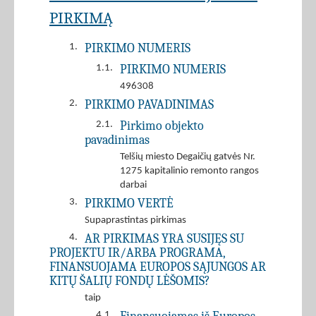
PIRKIMĄ
PIRKIMO NUMERIS
1.
PIRKIMO NUMERIS
1.1.
496308
PIRKIMO PAVADINIMAS
2.
Pirkimo objekto
2.1.
pavadinimas
Telšių miesto Degaičių gatvės Nr.
1275 kapitalinio remonto rangos
darbai
PIRKIMO VERTĖ
3.
Supaprastintas pirkimas
AR PIRKIMAS YRA SUSIJĘS SU
4.
PROJEKTU IR/ARBA PROGRAMA,
FINANSUOJAMA EUROPOS SĄJUNGOS AR
KITŲ ŠALIŲ FONDŲ LĖŠOMIS?
taip
4.1.