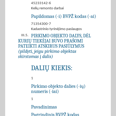
45233142-6
Kelių remonto darbai
Papildomas (-i) BVPŽ kodas (-ai)
71354300-7
Kadastrinio tyrinėjimo paslaugos
PIRKIMO OBJEKTO DALYS, DĖL
III.5.
KURIŲ TIEKĖJAI BUVO PRAŠOMI
PATEIKTI ATSKIRUS PASIŪLYMUS
(pildyti, jeigu pirkimo objektas
skirstomas į dalis)
DALIŲ KIEKIS:
1
Pirkimo objekto dalies (-ių)
numeris (-iai)
1
Pavadinimas
Pagrindinis BVPŽ kodas