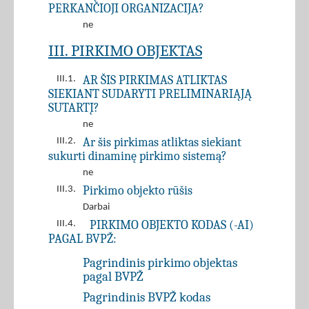
PERKANČIOJI ORGANIZACIJA?
ne
III. PIRKIMO OBJEKTAS
AR ŠIS PIRKIMAS ATLIKTAS
III.1.
SIEKIANT SUDARYTI PRELIMINARIĄJĄ
SUTARTĮ?
ne
Ar šis pirkimas atliktas siekiant
III.2.
sukurti dinaminę pirkimo sistemą?
ne
Pirkimo objekto rūšis
III.3.
Darbai
PIRKIMO OBJEKTO KODAS (-AI)
III.4.
PAGAL BVPŽ:
Pagrindinis pirkimo objektas
pagal BVPŽ
Pagrindinis BVPŽ kodas