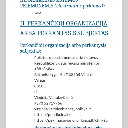
INFORMACINĖS SISTEMOS
PRIEMONĖMIS
(elektroninis pirkimas)
?
taip
II. PERKANČIOJI ORGANIZACIJA
ARBA PERKANTYSIS SUBJEKTAS
Perkančioji organizacija arba perkantysis
subjektas:
Policijos departamentas prie Lietuvos
Respublikos vidaus reikalų ministerijos
188785847
Saltoniškių g. 19, LT-08105 Vilnius
Vilnius
08105
LT
Virginija Vaitulevičienė
+370 52719766
virginija.vaituleviciene@policija.lt
https://policija.lrv.lt/
https://pirkimai.eviesiejipirkimai.lt/ctm/Supplier/