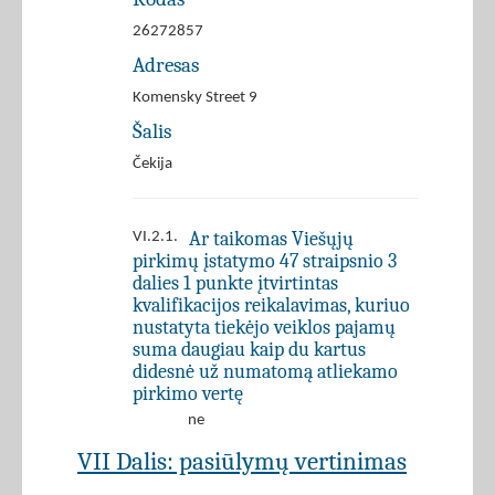
26272857
Adresas
Komensky Street 9
Šalis
Čekija
Ar taikomas Viešųjų
VI.2.1.
pirkimų įstatymo 47 straipsnio 3
dalies 1 punkte įtvirtintas
kvalifikacijos reikalavimas, kuriuo
nustatyta tiekėjo veiklos pajamų
suma daugiau kaip du kartus
didesnė už numatomą atliekamo
pirkimo vertę
ne
VII Dalis: pasiūlymų vertinimas