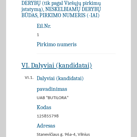
DERYBŲ (tik pagal Viešųjų pirkimų
įstatymą), NESKELBIAMŲ DERYBŲ
BŪDAS, PIRKIMO NUMERIS (-IAI)
Eil.Nr.
1
Pirkimo numeris
VI. Dalyviai (kandidatai)
Dalyviai (kandidatai)
VI.1.
pavadinimas
UAB "BUTILORA"
Kodas
125855798
Adresas
Stanevičiaus g. 96a-4, Vilnius