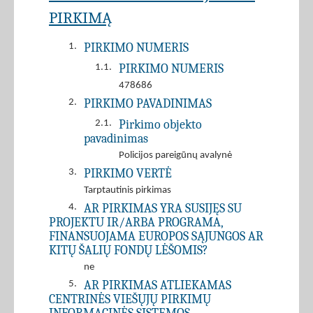
PIRKIMĄ
PIRKIMO NUMERIS
1.
PIRKIMO NUMERIS
1.1.
478686
PIRKIMO PAVADINIMAS
2.
Pirkimo objekto
2.1.
pavadinimas
Policijos pareigūnų avalynė
PIRKIMO VERTĖ
3.
Tarptautinis pirkimas
AR PIRKIMAS YRA SUSIJĘS SU
4.
PROJEKTU IR/ARBA PROGRAMA,
FINANSUOJAMA EUROPOS SĄJUNGOS AR
KITŲ ŠALIŲ FONDŲ LĖŠOMIS?
ne
AR PIRKIMAS ATLIEKAMAS
5.
CENTRINĖS VIEŠŲJŲ PIRKIMŲ