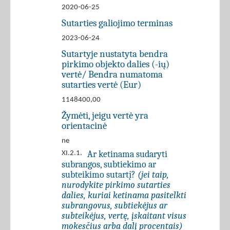
2020-06-25
Sutarties galiojimo terminas
2023-06-24
Sutartyje nustatyta bendra
pirkimo objekto dalies (-ių)
vertė/ Bendra numatoma
sutarties vertė (Eur)
1148400,00
Žymėti, jeigu vertė yra
orientacinė
ne
Ar ketinama sudaryti
XI.2.1.
subrangos, subtiekimo ar
subteikimo sutartį?
(jei taip,
nurodykite pirkimo sutarties
dalies, kuriai ketinama pasitelkti
subrangovus, subtiekėjus ar
subteikėjus, vertę, įskaitant visus
mokesčius arba dalį procentais)