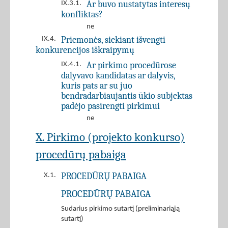
Ar buvo nustatytas interesų
IX.3.1.
konfliktas?
ne
Priemonės, siekiant išvengti
IX.4.
konkurencijos iškraipymų
Ar pirkimo procedūrose
IX.4.1.
dalyvavo kandidatas ar dalyvis,
kuris pats ar su juo
bendradarbiaujantis ūkio subjektas
padėjo pasirengti pirkimui
ne
X. Pirkimo (projekto konkurso)
procedūrų pabaiga
PROCEDŪRŲ PABAIGA
X.1.
PROCEDŪRŲ PABAIGA
Sudarius pirkimo sutartį (preliminariąją
sutartį)