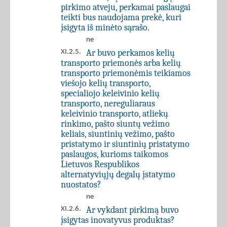
pirkimo atveju, perkamai paslaugai
teikti bus naudojama prekė, kuri
įsigyta iš minėto sąrašo.
ne
Ar buvo perkamos kelių
XI.2.5.
transporto priemonės arba kelių
transporto priemonėmis teikiamos
viešojo kelių transporto,
specialiojo keleivinio kelių
transporto, nereguliaraus
keleivinio transporto, atliekų
rinkimo, pašto siuntų vežimo
keliais, siuntinių vežimo, pašto
pristatymo ir siuntinių pristatymo
paslaugos, kurioms taikomos
Lietuvos Respublikos
alternatyviųjų degalų įstatymo
nuostatos?
ne
Ar vykdant pirkimą buvo
XI.2.6.
įsigytas inovatyvus produktas?