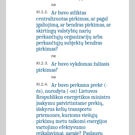
ne
Ar buvo atliktas
XI.2.2.
centralizuotas pirkimas, ar pagal
įgaliojimą, ar bendras pirkimas, ar
skirtingų valstybių narių
perkančiųjų organizacijų arba
perkančiųjų subjektų bendras
pirkimas?
ne
Ar buvo vykdomas žaliasis
XI.2.3.
pirkimas?
ne
Ar buvo perkama prekė (-
XI.2.4.
ės), nurodyta (-os) Lietuvos
Respublikos energetikos ministro
įsakymu patvirtintame prekių,
išskyrus kelių transporto
priemones, kurioms viešųjų
pirkimų metu taikomi energijos
vartojimo efektyvumo
reikalavimai, sąraše? Paslaugų