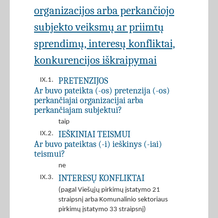
organizacijos arba perkančiojo
subjekto veiksmų ar priimtų
sprendimų, interesų konfliktai,
konkurencijos iškraipymai
PRETENZIJOS
IX.1.
Ar buvo pateikta (-os) pretenzija (-os)
perkančiajai organizacijai arba
perkančiajam subjektui?
taip
IEŠKINIAI TEISMUI
IX.2.
Ar buvo pateiktas (-i) ieškinys (-iai)
teismui?
ne
INTERESŲ KONFLIKTAI
IX.3.
(pagal Viešųjų pirkimų įstatymo 21
straipsnį arba Komunalinio sektoriaus
pirkimų įstatymo 33 straipsnį)