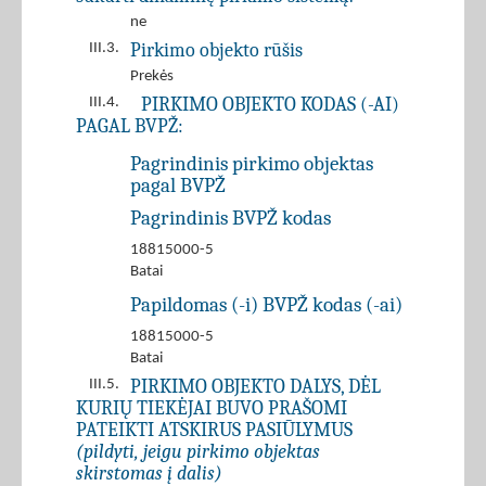
ne
Pirkimo objekto rūšis
III.3.
Prekės
PIRKIMO OBJEKTO KODAS (-AI)
III.4.
PAGAL BVPŽ:
Pagrindinis pirkimo objektas
pagal BVPŽ
Pagrindinis BVPŽ kodas
18815000-5
Batai
Papildomas (-i) BVPŽ kodas (-ai)
18815000-5
Batai
PIRKIMO OBJEKTO DALYS, DĖL
III.5.
KURIŲ TIEKĖJAI BUVO PRAŠOMI
PATEIKTI ATSKIRUS PASIŪLYMUS
(pildyti, jeigu pirkimo objektas
skirstomas į dalis)