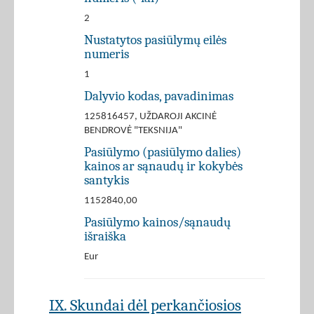
2
Nustatytos pasiūlymų eilės
numeris
1
Dalyvio kodas, pavadinimas
125816457, UŽDAROJI AKCINĖ
BENDROVĖ "TEKSNIJA"
Pasiūlymo (pasiūlymo dalies)
kainos ar sąnaudų ir kokybės
santykis
1152840,00
Pasiūlymo kainos/sąnaudų
išraiška
Eur
IX. Skundai dėl perkančiosios