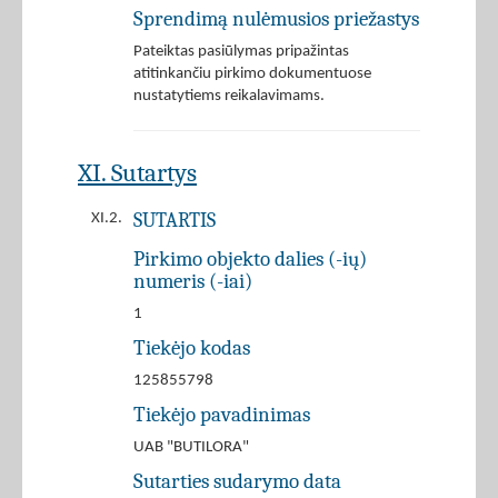
Sprendimą nulėmusios priežastys
Pateiktas pasiūlymas pripažintas
atitinkančiu pirkimo dokumentuose
nustatytiems reikalavimams.
XI. Sutartys
SUTARTIS
XI.2.
Pirkimo objekto dalies (-ių)
numeris (-iai)
1
Tiekėjo kodas
125855798
Tiekėjo pavadinimas
UAB "BUTILORA"
Sutarties sudarymo data