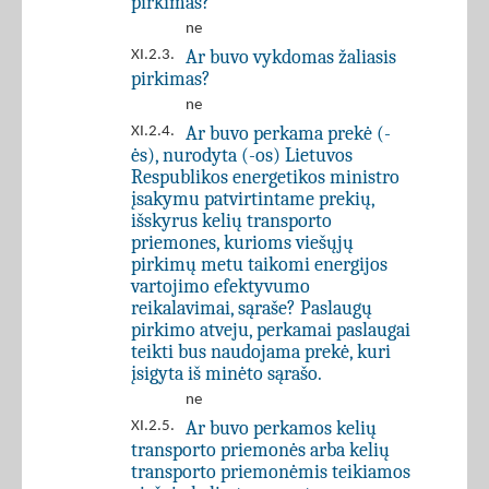
pirkimas?
ne
Ar buvo vykdomas žaliasis
XI.2.3.
pirkimas?
ne
Ar buvo perkama prekė (-
XI.2.4.
ės), nurodyta (-os) Lietuvos
Respublikos energetikos ministro
įsakymu patvirtintame prekių,
išskyrus kelių transporto
priemones, kurioms viešųjų
pirkimų metu taikomi energijos
vartojimo efektyvumo
reikalavimai, sąraše? Paslaugų
pirkimo atveju, perkamai paslaugai
teikti bus naudojama prekė, kuri
įsigyta iš minėto sąrašo.
ne
Ar buvo perkamos kelių
XI.2.5.
transporto priemonės arba kelių
transporto priemonėmis teikiamos