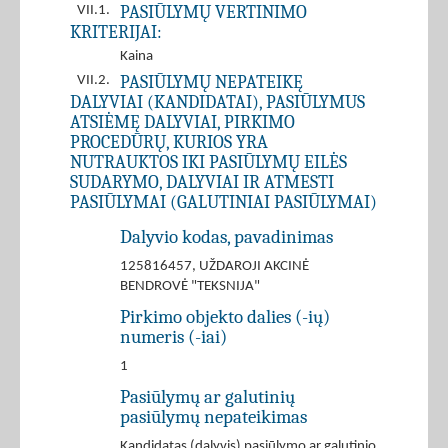
PASIŪLYMŲ VERTINIMO
VII.1.
KRITERIJAI:
Kaina
PASIŪLYMŲ NEPATEIKĘ
VII.2.
DALYVIAI (KANDIDATAI), PASIŪLYMUS
ATSIĖMĘ DALYVIAI, PIRKIMO
PROCEDŪRŲ, KURIOS YRA
NUTRAUKTOS IKI PASIŪLYMŲ EILĖS
SUDARYMO, DALYVIAI IR ATMESTI
PASIŪLYMAI (GALUTINIAI PASIŪLYMAI)
Dalyvio kodas, pavadinimas
125816457, UŽDAROJI AKCINĖ
BENDROVĖ "TEKSNIJA"
Pirkimo objekto dalies (-ių)
numeris (-iai)
1
Pasiūlymų ar galutinių
pasiūlymų nepateikimas
Kandidatas (dalyvis) pasiūlymo ar galutinio