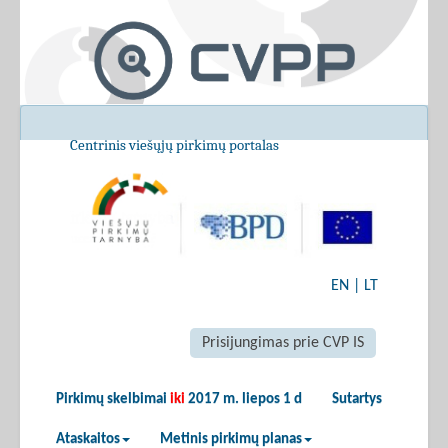
Centrinis viešųjų pirkimų portalas
EN
|
LT
Prisijungimas prie CVP IS
Pirkimų skelbimai
iki
2017 m. liepos 1 d
Sutartys
Ataskaitos
Metinis pirkimų planas