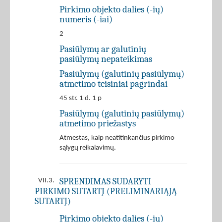
Pirkimo objekto dalies (-ių)
numeris (-iai)
2
Pasiūlymų ar galutinių
pasiūlymų nepateikimas
Pasiūlymų (galutinių pasiūlymų)
atmetimo teisiniai pagrindai
45 str. 1 d. 1 p
Pasiūlymų (galutinių pasiūlymų)
atmetimo priežastys
Atmestas, kaip neatitinkančius pirkimo
sąlygų reikalavimų.
SPRENDIMAS SUDARYTI
VII.3.
PIRKIMO SUTARTĮ (PRELIMINARIĄJĄ
SUTARTĮ)
Pirkimo objekto dalies (-ių)