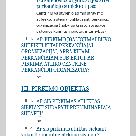
Perkančiosios organizacijos arba
perkančiojo subjekto tipas:
Centrinių valstybinio administravimo
subjektų sistemai priklausanti perkančioji
organizacija (išskyrus krašto apsaugos
sistemos karinius vienetus ir tarnybas)
AR PIRKIMO ĮGALIOJIMAI BUVO
II.1.
SUTEIKTI KITAI PERKANČIAJAI
ORGANIZACIJAI, ARBA KITAM
PERKANČIAJAM SUBJEKTUI, AR
PIRKIMĄ ATLIKO CENTRINĖ
PERKANČIOJI ORGANIZACIJA?
ne
III. PIRKIMO OBJEKTAS
AR ŠIS PIRKIMAS ATLIKTAS
III.1.
SIEKIANT SUDARYTI PRELIMINARIĄJĄ
SUTARTĮ?
ne
Ar šis pirkimas atliktas siekiant
III.2.
sukurti dinaminę pirkimo sistemą?