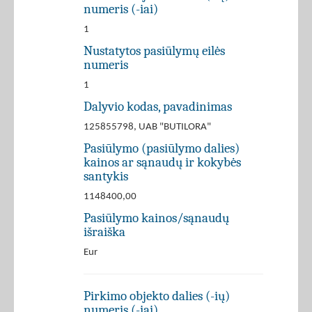
numeris (-iai)
1
Nustatytos pasiūlymų eilės
numeris
1
Dalyvio kodas, pavadinimas
125855798, UAB "BUTILORA"
Pasiūlymo (pasiūlymo dalies)
kainos ar sąnaudų ir kokybės
santykis
1148400,00
Pasiūlymo kainos/sąnaudų
išraiška
Eur
Pirkimo objekto dalies (-ių)
numeris (-iai)