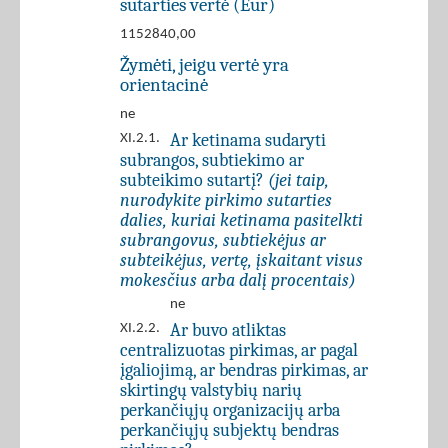
sutarties vertė (Eur)
1152840,00
Žymėti, jeigu vertė yra
orientacinė
ne
Ar ketinama sudaryti
XI.2.1.
subrangos, subtiekimo ar
subteikimo sutartį?
(jei taip,
nurodykite pirkimo sutarties
dalies, kuriai ketinama pasitelkti
subrangovus, subtiekėjus ar
subteikėjus, vertę, įskaitant visus
mokesčius arba dalį procentais)
ne
Ar buvo atliktas
XI.2.2.
centralizuotas pirkimas, ar pagal
įgaliojimą, ar bendras pirkimas, ar
skirtingų valstybių narių
perkančiųjų organizacijų arba
perkančiųjų subjektų bendras