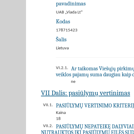
pavadinimas
UAB „Viada Lt"
Kodas
178715423
Šalis
Lietuva
Ar taikomas Viešųjų pirkimų į
VI.2.1.
veiklos pajamų suma daugiau kaip 
ne
VII Dalis: pasiūlymų vertinimas
PASIŪLYMŲ VERTINIMO KRITERIJ
VII.1.
Kaina
18
PASIŪLYMŲ NEPATEIKĘ DALYVIAI
VII.2.
NUTRAUKTOS IKI PASIŪLYMŲ EILĖS SUD