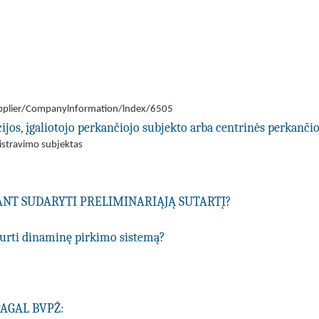
/Supplier/Companylnformation/lndex/6505
ijos, įgaliotojo perkančiojo subjekto arba centrinės perkančio
nistravimo subjektas
IANT SUDARYTI PRELIMINARIĄJĄ SUTARTĮ?
ukurti dinaminę pirkimo sistemą?
PAGAL BVPŽ: