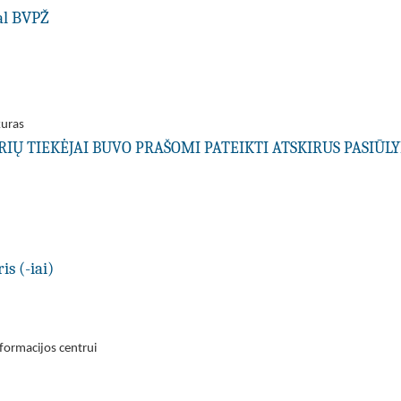
al BVPŽ
kuras
URIŲ TIEKĖJAI BUVO PRAŠOMI PATEIKTI ATSKIRUS PASIŪ
is (-iai)
nformacijos centrui