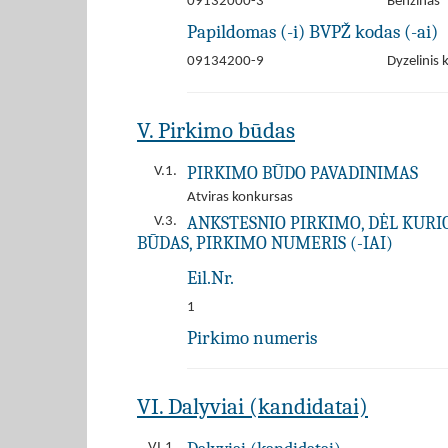
09132000-3
Benzinas
Papildomas (-i) BVPŽ kodas (-ai)
09134200-9
Dyzelinis 
V. Pirkimo būdas
PIRKIMO BŪDO PAVADINIMAS
V.1.
Atviras konkursas
ANKSTESNIO PIRKIMO, DĖL KURIO 
V.3.
BŪDAS, PIRKIMO NUMERIS (-IAI)
Eil.Nr.
1
Pirkimo numeris
VI. Dalyviai (kandidatai)
VI.1.