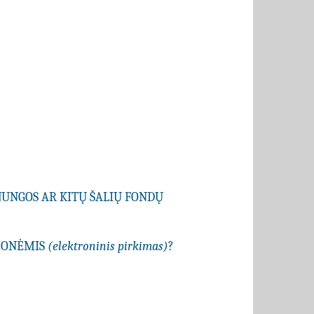
JUNGOS AR KITŲ ŠALIŲ FONDŲ
EMONĖMIS
(elektroninis pirkimas)
?