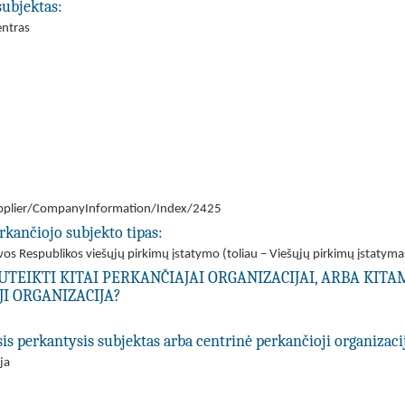
subjektas:
entras
/Supplier/CompanyInformation/Index/2425
rkančiojo subjekto tipas:
tuvos Respublikos viešųjų pirkimų įstatymo (toliau – Viešųjų pirkimų įstatyma
UTEIKTI KITAI PERKANČIAJAI ORGANIZACIJAI, ARBA KIT
I ORGANIZACIJA?
asis perkantysis subjektas arba centrinė perkančioji organizaci
ja