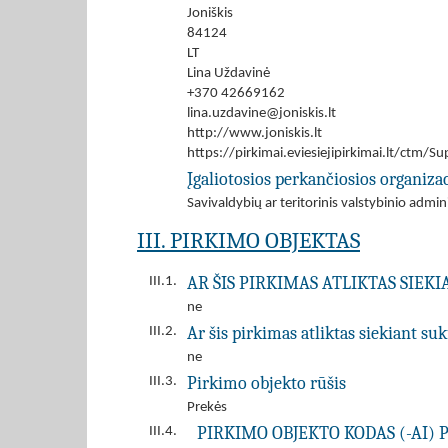
Joniškis
84124
LT
Lina Uždavinė
+370 42669162
lina.uzdavine@joniskis.lt
http://www.joniskis.lt
https://pirkimai.eviesiejipirkimai.lt/ctm
Įgaliotosios perkančiosios organizac
Savivaldybių ar teritorinis valstybinio admi
III. PIRKIMO OBJEKTAS
AR ŠIS PIRKIMAS ATLIKTAS SIEK
III.1.
ne
Ar šis pirkimas atliktas siekiant s
III.2.
ne
Pirkimo objekto rūšis
III.3.
Prekės
PIRKIMO OBJEKTO KODAS (-AI) 
III.4.