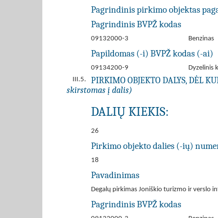
Pagrindinis pirkimo objektas pag
Pagrindinis BVPŽ kodas
09132000-3
Benzinas
Papildomas (-i) BVPŽ kodas (-ai)
09134200-9
Dyzelinis 
PIRKIMO OBJEKTO DALYS, DĖL K
III.5.
skirstomas į dalis)
DALIŲ KIEKIS:
26
Pirkimo objekto dalies (-ių) numer
18
Pavadinimas
Degalų pirkimas Joniškio turizmo ir verslo i
Pagrindinis BVPŽ kodas