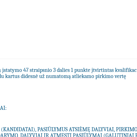
statymo 47 straipsnio 3 dalies 1 punkte įtvirtintas kvalifikac
du kartus didesnė už numatomą atliekamo pirkimo vertę
AI:
 (KANDIDATAI), PASIŪLYMUS ATSIĖMĘ DALYVIAI, PIRKIM
ARYMO, DALYVIAI IR ATMESTI PASIŪLYMAI (GALUTINIAI 