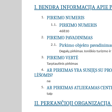
I. BENDRA INFORMACIJA APIE 
PIRKIMO NUMERIS
1.
PIRKIMO NUMERIS
1.1.
46830
PIRKIMO PAVADINIMAS
2.
Pirkimo objekto pavadinima
2.1.
Degalų pirkimas Joniškio turizmo ir 
PIRKIMO VERTĖ
3.
Tarptautinis pirkimas
AR PIRKIMAS YRA SUSIJĘS SU P
4.
LĖŠOMIS?
ne
AR PIRKIMAS ATLIEKAMAS CENT
5.
taip
II. PERKANČIOJI ORGANIZACIJ