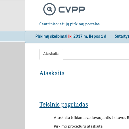
Centrinis viešųjų pirkimų portalas
Pirkimų skelbimai
iki
2017 m. liepos 1 d
Sutarty
Ataskaita
Ataskaita
Teisinis pagrindas
Ataskaita teikiama vadovaujantis Lietuvos R
Pirkimo procedūrų ataskaita