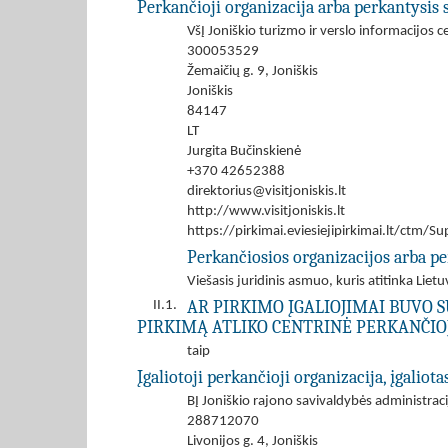
Perkančioji organizacija arba perkantysis 
VšĮ Joniškio turizmo ir verslo informacijos c
300053529
Žemaičių g. 9, Joniškis
Joniškis
84147
LT
Jurgita Bučinskienė
+370 42652388
direktorius@visitjoniskis.lt
http://www.visitjoniskis.lt
https://pirkimai.eviesiejipirkimai.lt/ctm
Perkančiosios organizacijos arba pe
Viešasis juridinis asmuo, kuris atitinka Lie
AR PIRKIMO ĮGALIOJIMAI BUVO S
II.1.
PIRKIMĄ ATLIKO CENTRINĖ PERKANČIOJ
taip
Įgaliotoji perkančioji organizacija, įgaliot
BĮ Joniškio rajono savivaldybės administraci
288712070
Livonijos g. 4, Joniškis