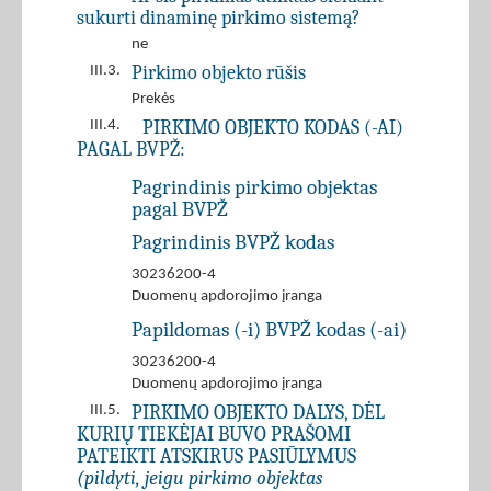
sukurti dinaminę pirkimo sistemą?
ne
Pirkimo objekto rūšis
III.3.
Prekės
PIRKIMO OBJEKTO KODAS (-AI)
III.4.
PAGAL BVPŽ:
Pagrindinis pirkimo objektas
pagal BVPŽ
Pagrindinis BVPŽ kodas
30236200-4
Duomenų apdorojimo įranga
Papildomas (-i) BVPŽ kodas (-ai)
30236200-4
Duomenų apdorojimo įranga
PIRKIMO OBJEKTO DALYS, DĖL
III.5.
KURIŲ TIEKĖJAI BUVO PRAŠOMI
PATEIKTI ATSKIRUS PASIŪLYMUS
(pildyti, jeigu pirkimo objektas