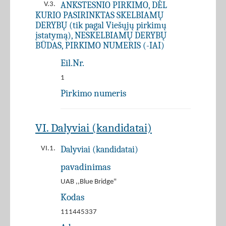
ANKSTESNIO PIRKIMO, DĖL
V.3.
KURIO PASIRINKTAS SKELBIAMŲ
DERYBŲ (tik pagal Viešųjų pirkimų
įstatymą), NESKELBIAMŲ DERYBŲ
BŪDAS, PIRKIMO NUMERIS (-IAI)
Eil.Nr.
1
Pirkimo numeris
VI. Dalyviai (kandidatai)
Dalyviai (kandidatai)
VI.1.
pavadinimas
UAB ,,Blue Bridge"
Kodas
111445337