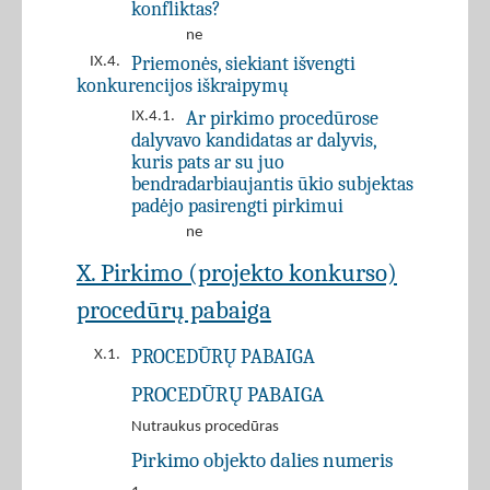
konfliktas?
ne
Priemonės, siekiant išvengti
IX.4.
konkurencijos iškraipymų
Ar pirkimo procedūrose
IX.4.1.
dalyvavo kandidatas ar dalyvis,
kuris pats ar su juo
bendradarbiaujantis ūkio subjektas
padėjo pasirengti pirkimui
ne
X. Pirkimo (projekto konkurso)
procedūrų pabaiga
PROCEDŪRŲ PABAIGA
X.1.
PROCEDŪRŲ PABAIGA
Nutraukus procedūras
Pirkimo objekto dalies numeris