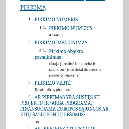
PIRKIMĄ
PIRKIMO NUMERIS
1.
PIRKIMO NUMERIS
1.1.
454425
PIRKIMO PAVADINIMAS
2.
Pirkimo objekto
2.1.
pavadinimas
Nauja juostinė biblioteka ir
papildomi juostiniai duomenų
įrašymo įrenginiai
PIRKIMO VERTĖ
3.
Tarptautinis pirkimas
AR PIRKIMAS YRA SUSIJĘS SU
4.
PROJEKTU IR/ARBA PROGRAMA,
FINANSUOJAMA EUROPOS SĄJUNGOS AR
KITŲ ŠALIŲ FONDŲ LĖŠOMIS?
ne
5.