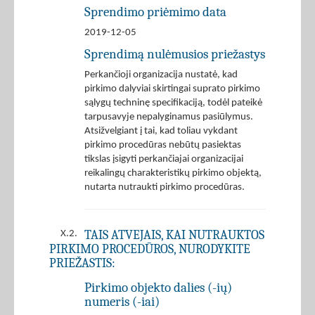
Sprendimo priėmimo data
2019-12-05
Sprendimą nulėmusios priežastys
Perkančioji organizacija nustatė, kad
pirkimo dalyviai skirtingai suprato pirkimo
sąlygų techninę specifikaciją, todėl pateikė
tarpusavyje nepalyginamus pasiūlymus.
Atsižvelgiant į tai, kad toliau vykdant
pirkimo procedūras nebūtų pasiektas
tikslas įsigyti perkančiajai organizacijai
reikalingų charakteristikų pirkimo objektą,
nutarta nutraukti pirkimo procedūras.
TAIS ATVEJAIS, KAI NUTRAUKTOS
X.2.
PIRKIMO PROCEDŪROS, NURODYKITE
PRIEŽASTIS:
Pirkimo objekto dalies (-ių)
numeris (-iai)