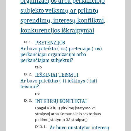
organizacijos arba perkančiojo
subjekto veiksmų ar priimtų
sprendimų, interesų konfliktai,
konkurencijos iškraipymai
PRETENZIJOS
IX.1.
Ar buvo pateikta (-os) pretenzija (-os)
perkančiajai organizacijai arba
perkančiajam subjektui?
taip
IEŠKINIAI TEISMUI
IX.2.
Ar buvo pateiktas (-i) ieškinys (-iai)
teismui?
ne
INTERESŲ KONFLIKTAI
IX.3.
(pagal Viešųjų pirkimų įstatymo 21
straipsnį arba Komunalinio sektoriaus
pirkimų įstatymo 33 straipsnį)
Ar buvo nustatytas interesų
IX.3.1.