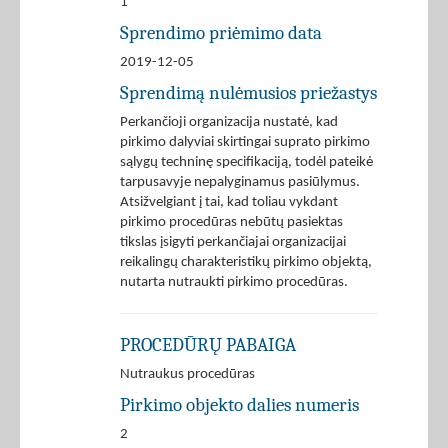
1
Sprendimo priėmimo data
2019-12-05
Sprendimą nulėmusios priežastys
Perkančioji organizacija nustatė, kad
pirkimo dalyviai skirtingai suprato pirkimo
sąlygų techninę specifikaciją, todėl pateikė
tarpusavyje nepalyginamus pasiūlymus.
Atsižvelgiant į tai, kad toliau vykdant
pirkimo procedūras nebūtų pasiektas
tikslas įsigyti perkančiajai organizacijai
reikalingų charakteristikų pirkimo objektą,
nutarta nutraukti pirkimo procedūras.
PROCEDŪRŲ PABAIGA
Nutraukus procedūras
Pirkimo objekto dalies numeris
2