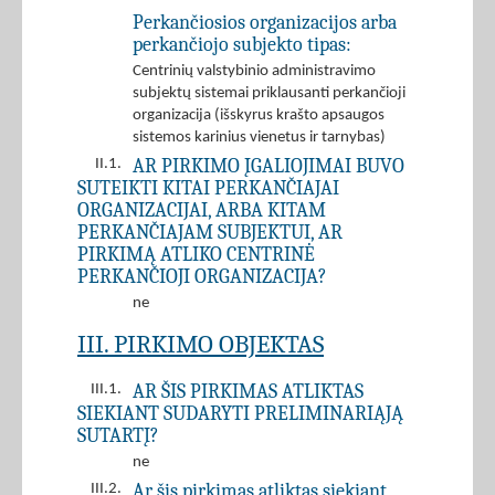
Perkančiosios organizacijos arba
perkančiojo subjekto tipas:
Centrinių valstybinio administravimo
subjektų sistemai priklausanti perkančioji
organizacija (išskyrus krašto apsaugos
sistemos karinius vienetus ir tarnybas)
AR PIRKIMO ĮGALIOJIMAI BUVO
II.1.
SUTEIKTI KITAI PERKANČIAJAI
ORGANIZACIJAI, ARBA KITAM
PERKANČIAJAM SUBJEKTUI, AR
PIRKIMĄ ATLIKO CENTRINĖ
PERKANČIOJI ORGANIZACIJA?
ne
III. PIRKIMO OBJEKTAS
AR ŠIS PIRKIMAS ATLIKTAS
III.1.
SIEKIANT SUDARYTI PRELIMINARIĄJĄ
SUTARTĮ?
ne
Ar šis pirkimas atliktas siekiant
III.2.