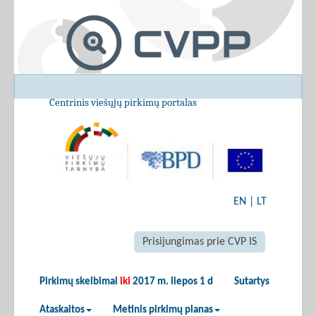
Centrinis viešųjų pirkimų portalas
EN
|
LT
Prisijungimas prie CVP IS
Pirkimų skelbimai
iki
2017 m. liepos 1 d
Sutartys
Ataskaitos
Metinis pirkimų planas