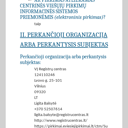
AR PIRKIMAS ATLIEKAMAS
CENTRINĖS VIEŠŲJŲ PIRKIMŲ
INFORMACINĖS SISTEMOS
PRIEMONĖMIS
(elektroninis pirkimas)
?
taip
II. PERKANČIOJI ORGANIZACIJA
ARBA PERKANTYSIS SUBJEKTAS
Perkančioji organizacija arba perkantysis
subjektas:
VĮ Registrų centras
124110246
Lvovo g. 25-101
Vilnius
09320
LT
Ligita Balsytė
+370 52507614
ligita.balsyte@registrucentras.lt
http://www.registrucentras.lt/
https://pirkimai.eviesiejipirkimai.lt/ctm/Supplier/