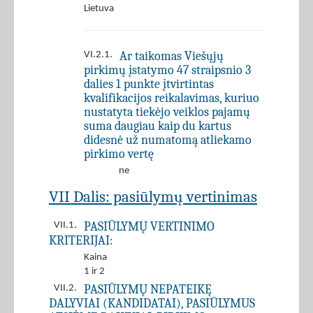
Lietuva
Ar taikomas Viešųjų
VI.2.1.
pirkimų įstatymo 47 straipsnio 3
dalies 1 punkte įtvirtintas
kvalifikacijos reikalavimas, kuriuo
nustatyta tiekėjo veiklos pajamų
suma daugiau kaip du kartus
didesnė už numatomą atliekamo
pirkimo vertę
ne
VII Dalis: pasiūlymų vertinimas
PASIŪLYMŲ VERTINIMO
VII.1.
KRITERIJAI:
Kaina
1 ir 2
PASIŪLYMŲ NEPATEIKĘ
VII.2.
DALYVIAI (KANDIDATAI), PASIŪLYMUS