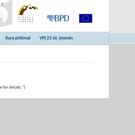
LT
Kuro pirkimai
VPĮ 23 str. įmonės
for details."}