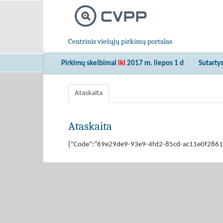
Centrinis viešųjų pirkimų portalas
Pirkimų skelbimai
iki
2017 m. liepos 1 d
Sutarty
Ataskaita
Ataskaita
{"Code":"69e29de9-93e9-4fd2-85cd-ac11e0f28616","M