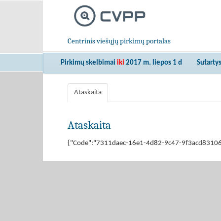
Centrinis viešųjų pirkimų portalas
Pirkimų skelbimai
iki
2017 m. liepos 1 d
Sutarty
Ataskaita
Ataskaita
{"Code":"7311daec-16e1-4d82-9c47-9f3acd831068","