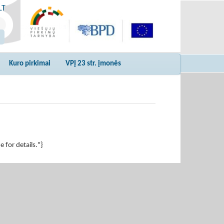
LT
Kuro pirkimai
VPĮ 23 str. įmonės
for details."}