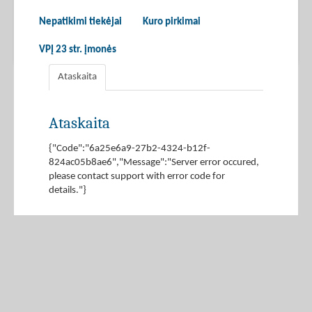
Nepatikimi tiekėjai
Kuro pirkimai
VPĮ 23 str. įmonės
Ataskaita
Ataskaita
{"Code":"6a25e6a9-27b2-4324-b12f-
824ac05b8ae6","Message":"Server error occured,
please contact support with error code for
details."}