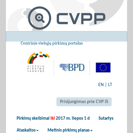
Centrinis viešųjų pirkimų portalas
EN
|
LT
Prisijungimas prie CVP IS
Pirkimų skelbimai
iki
2017 m. liepos 1 d
Sutartys
Ataskaitos
Metinis pirkimų planas