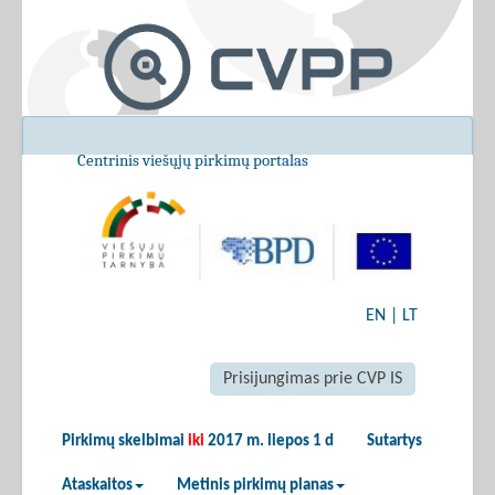
Centrinis viešųjų pirkimų portalas
EN
|
LT
Prisijungimas prie CVP IS
Pirkimų skelbimai
iki
2017 m. liepos 1 d
Sutartys
Ataskaitos
Metinis pirkimų planas