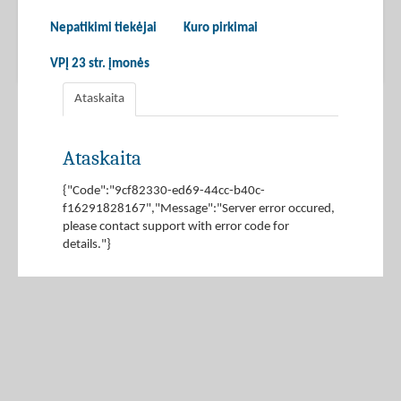
Nepatikimi tiekėjai
Kuro pirkimai
VPĮ 23 str. įmonės
Ataskaita
Ataskaita
{"Code":"9cf82330-ed69-44cc-b40c-
f16291828167","Message":"Server error occured,
please contact support with error code for
details."}