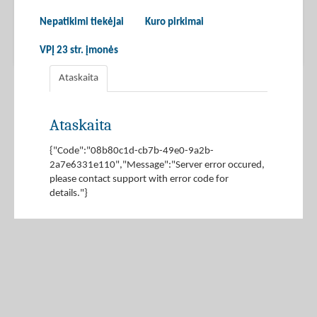
Nepatikimi tiekėjai
Kuro pirkimai
VPĮ 23 str. įmonės
Ataskaita
Ataskaita
{"Code":"08b80c1d-cb7b-49e0-9a2b-
2a7e6331e110","Message":"Server error occured,
please contact support with error code for
details."}