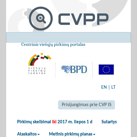
Centrinis viešųjų pirkimų portalas
EN
|
LT
Prisijungimas prie CVP IS
Pirkimų skelbimai
iki
2017 m. liepos 1 d
Sutartys
Ataskaitos
Metinis pirkimų planas