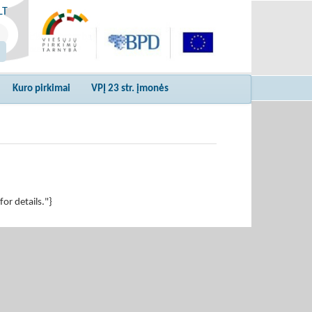
LT
Kuro pirkimai
VPĮ 23 str. įmonės
r details."}