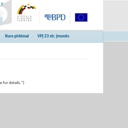
LT
Kuro pirkimai
VPĮ 23 str. įmonės
for details."}