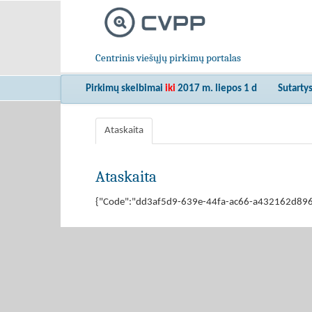
Centrinis viešųjų pirkimų portalas
Pirkimų skelbimai
iki
2017 m. liepos 1 d
Sutarty
Ataskaita
Ataskaita
{"Code":"dd3af5d9-639e-44fa-ac66-a432162d896e","M