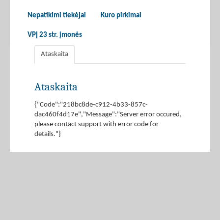
Nepatikimi tiekėjai
Kuro pirkimai
VPĮ 23 str. įmonės
Ataskaita
Ataskaita
{"Code":"218bc8de-c912-4b33-857c-
dac460f4d17e","Message":"Server error occured,
please contact support with error code for
details."}