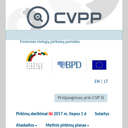
Centrinis viešųjų pirkimų portalas
EN
|
LT
Prisijungimas prie CVP IS
Pirkimų skelbimai
iki
2017 m. liepos 1 d
Sutartys
Ataskaitos
Metinis pirkimų planas