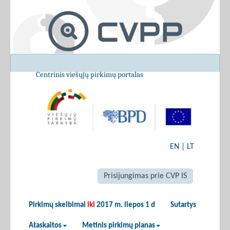
Centrinis viešųjų pirkimų portalas
EN
|
LT
Prisijungimas prie CVP IS
Pirkimų skelbimai
iki
2017 m. liepos 1 d
Sutartys
Ataskaitos
Metinis pirkimų planas