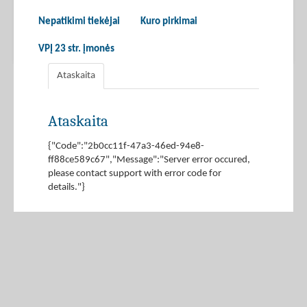
Nepatikimi tiekėjai
Kuro pirkimai
VPĮ 23 str. įmonės
Ataskaita
Ataskaita
{"Code":"2b0cc11f-47a3-46ed-94e8-
ff88ce589c67","Message":"Server error occured,
please contact support with error code for
details."}