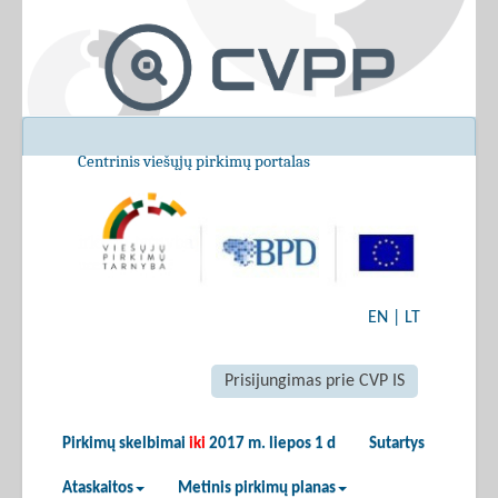
Centrinis viešųjų pirkimų portalas
EN
|
LT
Prisijungimas prie CVP IS
Pirkimų skelbimai
iki
2017 m. liepos 1 d
Sutartys
Ataskaitos
Metinis pirkimų planas