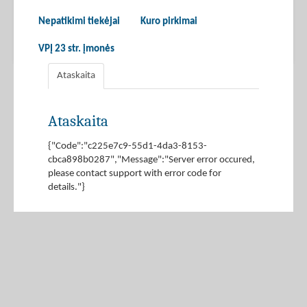
Nepatikimi tiekėjai
Kuro pirkimai
VPĮ 23 str. įmonės
Ataskaita
Ataskaita
{"Code":"c225e7c9-55d1-4da3-8153-
cbca898b0287","Message":"Server error occured,
please contact support with error code for
details."}