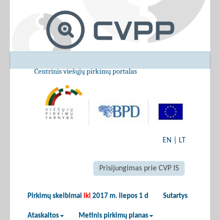
Centrinis viešųjų pirkimų portalas
EN
|
LT
Prisijungimas prie CVP IS
Pirkimų skelbimai
iki
2017 m. liepos 1 d
Sutartys
Ataskaitos
Metinis pirkimų planas