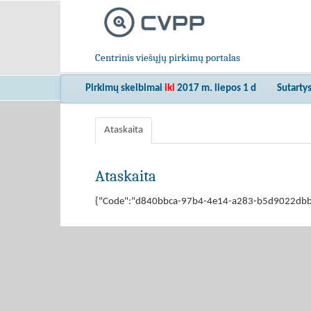
Centrinis viešųjų pirkimų portalas
Pirkimų skelbimai
iki
2017 m. liepos 1 d
Sutarty
Ataskaita
Ataskaita
{"Code":"d840bbca-97b4-4e14-a283-b5d9022dbbc5","