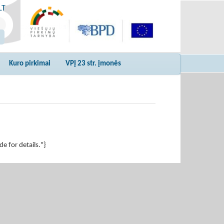
LT
Kuro pirkimai
VPĮ 23 str. įmonės
 for details."}