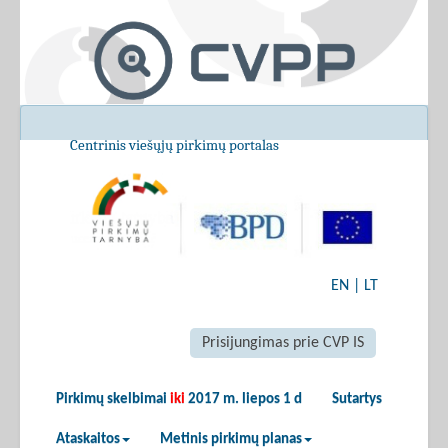
Centrinis viešųjų pirkimų portalas
EN
|
LT
Prisijungimas prie CVP IS
Pirkimų skelbimai
iki
2017 m. liepos 1 d
Sutartys
Ataskaitos
Metinis pirkimų planas