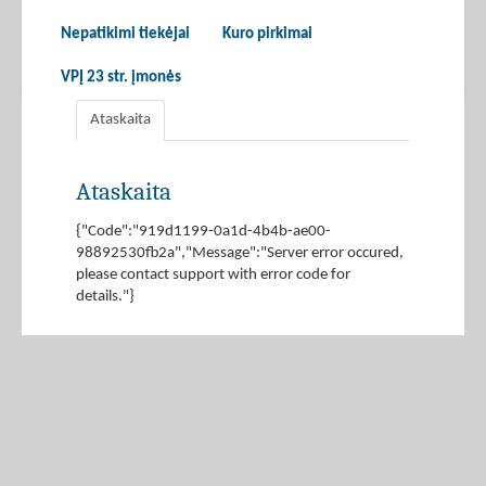
Nepatikimi tiekėjai
Kuro pirkimai
VPĮ 23 str. įmonės
Ataskaita
Ataskaita
{"Code":"919d1199-0a1d-4b4b-ae00-
98892530fb2a","Message":"Server error occured,
please contact support with error code for
details."}