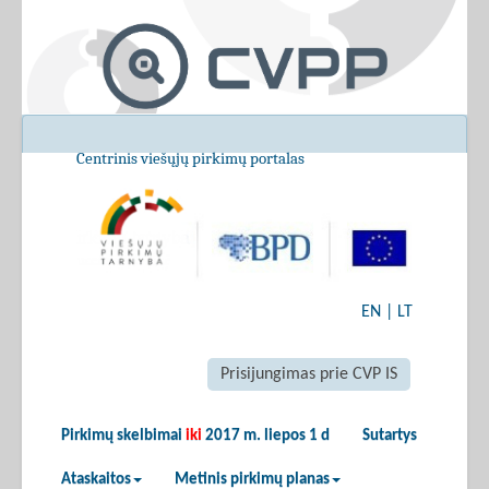
Centrinis viešųjų pirkimų portalas
EN
|
LT
Prisijungimas prie CVP IS
Pirkimų skelbimai
iki
2017 m. liepos 1 d
Sutartys
Ataskaitos
Metinis pirkimų planas