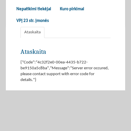
Nepatikimi tiekėjai
Kuro pirkimai
VPĮ 23 str. įmonės
Ataskaita
Ataskaita
{"Code":"4c32f2e0-00ea-4435-b722-
be9150a5c8ba","Message":"Server error occured,
please contact support with error code for
details."}