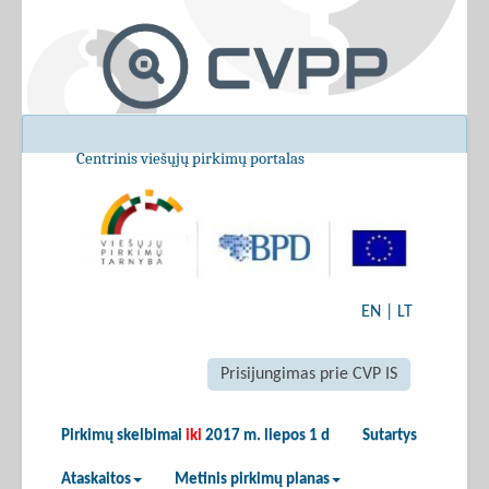
Centrinis viešųjų pirkimų portalas
EN
|
LT
Prisijungimas prie CVP IS
Pirkimų skelbimai
iki
2017 m. liepos 1 d
Sutartys
Ataskaitos
Metinis pirkimų planas