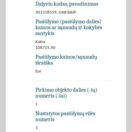
Dalyvio kodas, pavadinimas
301318539, UAB BAIP
Pasiūlymo (pasiūlymo dalies)
kainos ar sąnaudų ir kokybės
santykis
Kaina
108715,90
Pasiūlymo kainos/sąnaudų
išraiška
Eur
Pirkimo objekto dalies (-ių)
numeris (-iai)
1
Nustatytos pasiūlymų eilės
numeris
3