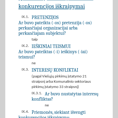
konkurencijos iškraipymai
PRETENZIJOS
IX.1.
Ar buvo pateikta (-os) pretenzija (-os)
perkančiajai organizacijai arba
perkančiajam subjektui?
taip
IEŠKINIAI TEISMUI
IX.2.
Ar buvo pateiktas (-i) ieškinys (-iai)
teismui?
ne
INTERESŲ KONFLIKTAI
IX.3.
(pagal Viešųjų pirkimų įstatymo 21
straipsnį arba Komunalinio sektoriaus
pirkimų įstatymo 33 straipsnį)
Ar buvo nustatytas interesų
IX.3.1.
konfliktas?
ne
Priemonės, siekiant išvengti
IX.4.
konkurencijos iškraipymų