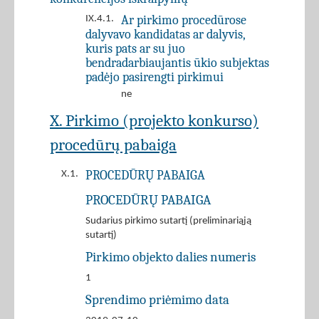
Ar pirkimo procedūrose
IX.4.1.
dalyvavo kandidatas ar dalyvis,
kuris pats ar su juo
bendradarbiaujantis ūkio subjektas
padėjo pasirengti pirkimui
ne
X. Pirkimo (projekto konkurso)
procedūrų pabaiga
PROCEDŪRŲ PABAIGA
X.1.
PROCEDŪRŲ PABAIGA
Sudarius pirkimo sutartį (preliminariąją
sutartį)
Pirkimo objekto dalies numeris
1
Sprendimo priėmimo data