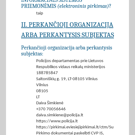
INFORMACINĖS SISTEMOS
PRIEMONĖMIS
(elektroninis pirkimas)
?
taip
II. PERKANČIOJI ORGANIZACIJA
ARBA PERKANTYSIS SUBJEKTAS
Perkančioji organizacija arba perkantysis
subjektas:
Policijos departamentas prie Lietuvos
Respublikos vidaus reikalų ministerijos
188785847
Saltoniškių g. 19, LT-08105 Vilnius
Vilnius
08105
LT
Daiva Šimkienė
+370 70056646
daiva.simkiene@policija.lt
https://www.policija.lt
https://pirkimai.eviesiejipirkimai.lt/ctm/Supplier/
Pirkimo dokumentai paskelbti CVP IS,