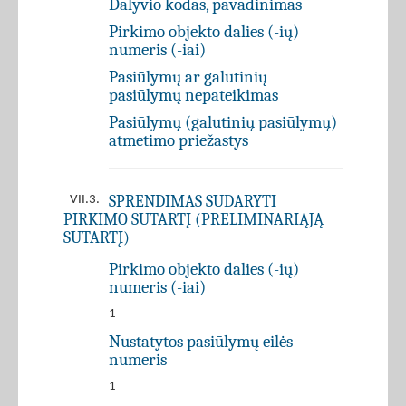
Dalyvio kodas, pavadinimas
Pirkimo objekto dalies (-ių)
numeris (-iai)
Pasiūlymų ar galutinių
pasiūlymų nepateikimas
Pasiūlymų (galutinių pasiūlymų)
atmetimo priežastys
SPRENDIMAS SUDARYTI
VII.3.
PIRKIMO SUTARTĮ (PRELIMINARIĄJĄ
SUTARTĮ)
Pirkimo objekto dalies (-ių)
numeris (-iai)
1
Nustatytos pasiūlymų eilės
numeris
1