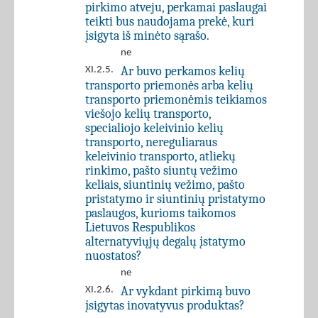
pirkimo atveju, perkamai paslaugai
teikti bus naudojama prekė, kuri
įsigyta iš minėto sąrašo.
ne
Ar buvo perkamos kelių
XI.2.5.
transporto priemonės arba kelių
transporto priemonėmis teikiamos
viešojo kelių transporto,
specialiojo keleivinio kelių
transporto, nereguliaraus
keleivinio transporto, atliekų
rinkimo, pašto siuntų vežimo
keliais, siuntinių vežimo, pašto
pristatymo ir siuntinių pristatymo
paslaugos, kurioms taikomos
Lietuvos Respublikos
alternatyviųjų degalų įstatymo
nuostatos?
ne
Ar vykdant pirkimą buvo
XI.2.6.
įsigytas inovatyvus produktas?