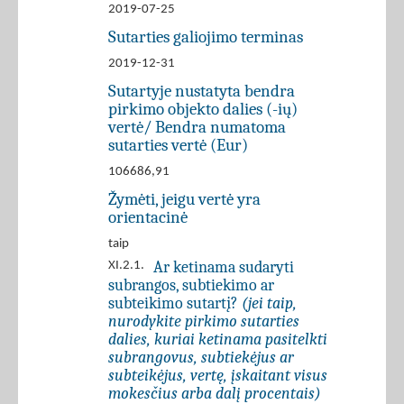
2019-07-25
Sutarties galiojimo terminas
2019-12-31
Sutartyje nustatyta bendra
pirkimo objekto dalies (-ių)
vertė/ Bendra numatoma
sutarties vertė (Eur)
106686,91
Žymėti, jeigu vertė yra
orientacinė
taip
Ar ketinama sudaryti
XI.2.1.
subrangos, subtiekimo ar
subteikimo sutartį?
(jei taip,
nurodykite pirkimo sutarties
dalies, kuriai ketinama pasitelkti
subrangovus, subtiekėjus ar
subteikėjus, vertę, įskaitant visus
mokesčius arba dalį procentais)