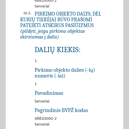
48820000-2
Serveriai
PIRKIMO OBJEKTO DALYS, DĖL
III.5.
KURIŲ TIEKĖJAI BUVO PRAŠOMI
PATEIKTI ATSKIRUS PASIŪLYMUS
(pildyti, jeigu pirkimo objektas
skirstomas į dalis)
DALIŲ KIEKIS:
1
Pirkimo objekto dalies (-ių)
numeris (-iai)
1
Pavadinimas
Serveriai
Pagrindinis BVPŽ kodas
48820000-2
Serveriai