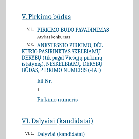
V. Pirkimo būdas
PIRKIMO BŪDO PAVADINIMAS
V.1.
Atviras konkursas
ANKSTESNIO PIRKIMO, DĖL
V.3.
KURIO PASIRINKTAS SKELBIAMŲ
DERYBŲ (tik pagal Viešųjų pirkimų
įstatymą), NESKELBIAMŲ DERYBŲ
BŪDAS, PIRKIMO NUMERIS (-IAI)
Eil.Nr.
1
Pirkimo numeris
VI. Dalyviai (kandidatai)
Dalyviai (kandidatai)
VI.1.