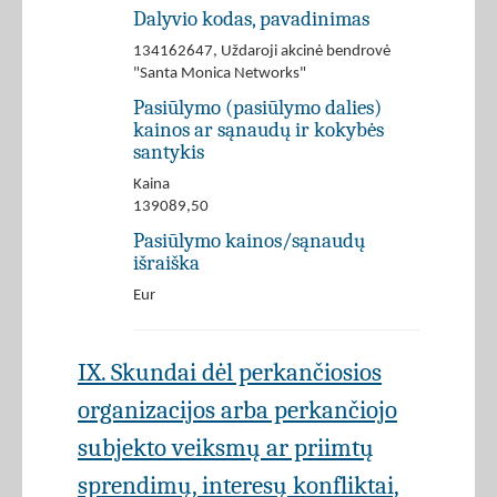
Dalyvio kodas, pavadinimas
134162647, Uždaroji akcinė bendrovė
"Santa Monica Networks"
Pasiūlymo (pasiūlymo dalies)
kainos ar sąnaudų ir kokybės
santykis
Kaina
139089,50
Pasiūlymo kainos/sąnaudų
išraiška
Eur
IX. Skundai dėl perkančiosios
organizacijos arba perkančiojo
subjekto veiksmų ar priimtų
sprendimų, interesų konfliktai,