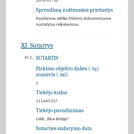
2019-07-10
Sprendimą nulėmusios priežastys
Pasiūlymas atitiko Pirkimo dokumentuose
nustatytus reikalavimus.
XI. Sutartys
SUTARTIS
XI.2.
Pirkimo objekto dalies (-ių)
numeris (-iai)
1
Tiekėjo kodas
111445337
Tiekėjo pavadinimas
UAB ,,Blue Bridge"
Sutarties sudarymo data