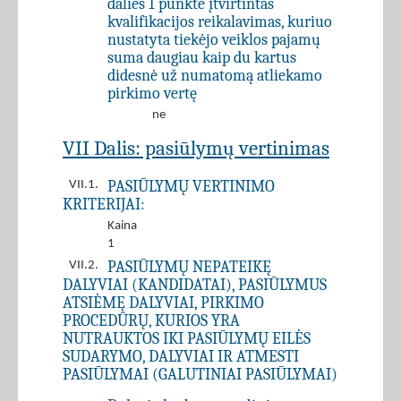
dalies 1 punkte įtvirtintas
kvalifikacijos reikalavimas, kuriuo
nustatyta tiekėjo veiklos pajamų
suma daugiau kaip du kartus
didesnė už numatomą atliekamo
pirkimo vertę
ne
VII Dalis: pasiūlymų vertinimas
PASIŪLYMŲ VERTINIMO
VII.1.
KRITERIJAI:
Kaina
1
PASIŪLYMŲ NEPATEIKĘ
VII.2.
DALYVIAI (KANDIDATAI), PASIŪLYMUS
ATSIĖMĘ DALYVIAI, PIRKIMO
PROCEDŪRŲ, KURIOS YRA
NUTRAUKTOS IKI PASIŪLYMŲ EILĖS
SUDARYMO, DALYVIAI IR ATMESTI
PASIŪLYMAI (GALUTINIAI PASIŪLYMAI)