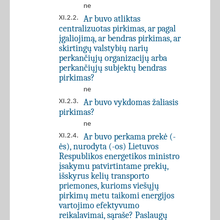
ne
Ar buvo atliktas
XI.2.2.
centralizuotas pirkimas, ar pagal
įgaliojimą, ar bendras pirkimas, ar
skirtingų valstybių narių
perkančiųjų organizacijų arba
perkančiųjų subjektų bendras
pirkimas?
ne
Ar buvo vykdomas žaliasis
XI.2.3.
pirkimas?
ne
Ar buvo perkama prekė (-
XI.2.4.
ės), nurodyta (-os) Lietuvos
Respublikos energetikos ministro
įsakymu patvirtintame prekių,
išskyrus kelių transporto
priemones, kurioms viešųjų
pirkimų metu taikomi energijos
vartojimo efektyvumo
reikalavimai, sąraše? Paslaugų