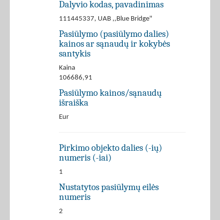
Dalyvio kodas, pavadinimas
111445337, UAB ,,Blue Bridge"
Pasiūlymo (pasiūlymo dalies)
kainos ar sąnaudų ir kokybės
santykis
Kaina
106686,91
Pasiūlymo kainos/sąnaudų
išraiška
Eur
Pirkimo objekto dalies (-ių)
numeris (-iai)
1
Nustatytos pasiūlymų eilės
numeris
2