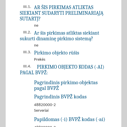
AR ŠIS PIRKIMAS ATLIKTAS
III.1.
SIEKIANT SUDARYTI PRELIMINARIĄJĄ
SUTARTĮ?
ne
Ar šis pirkimas atliktas siekiant
III.2.
sukurti dinaminę pirkimo sistemą?
ne
Pirkimo objekto rūšis
III.3.
Prekės
PIRKIMO OBJEKTO KODAS (-AI)
III.4.
PAGAL BVPŽ:
Pagrindinis pirkimo objektas
pagal BVPŽ
Pagrindinis BVPŽ kodas
48820000-2
Serveriai
Papildomas (-i) BVPŽ kodas (-ai)