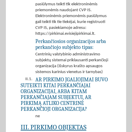
pasiūlymus teikti tik elektroninėmis
priemonėmis naudojant CVP IS.
Elektroninėmis priemonėmis pasiūlymus
gali teikti tik tie tiekėjai, kurie registruoti
CVP IS, pasiekiamoje adresu:
https://pirkimai.evisiejipirkimai.lt.
Perkančiosios organizacijos arba
perkančiojo subjekto tipas:
Centrinių valstybinio administravimo
subjektų sistemai priklausanti perkančioji
organizacija (išskyrus krašto apsaugos
sistemos karinius vienetus ir tarnybas)
AR PIRKIMO ĮGALIOJIMAI BUVO
II.1.
SUTEIKTI KITAI PERKANČIAJAI
ORGANIZACIJAI, ARBA KITAM
PERKANČIAJAM SUBJEKTUI, AR
PIRKIMĄ ATLIKO CENTRINĖ
PERKANČIOJI ORGANIZACIJA?
ne
III. PIRKIMO OBJEKTAS