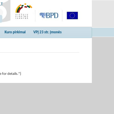
LT
Kuro pirkimai
VPĮ 23 str. įmonės
for details."}