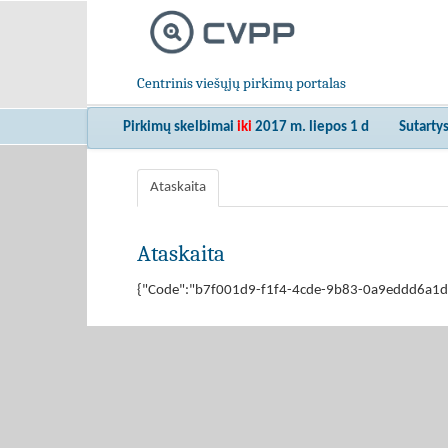
Centrinis viešųjų pirkimų portalas
Pirkimų skelbimai
iki
2017 m. liepos 1 d
Sutarty
Ataskaita
Ataskaita
{"Code":"b7f001d9-f1f4-4cde-9b83-0a9eddd6a1da","M