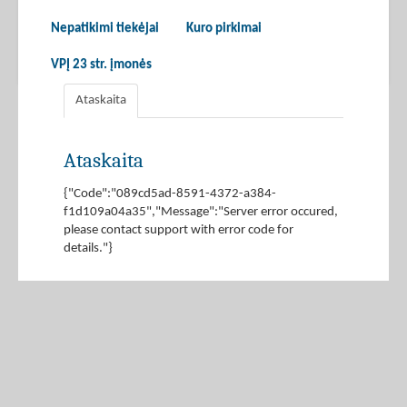
Nepatikimi tiekėjai
Kuro pirkimai
VPĮ 23 str. įmonės
Ataskaita
Ataskaita
{"Code":"089cd5ad-8591-4372-a384-
f1d109a04a35","Message":"Server error occured,
please contact support with error code for
details."}