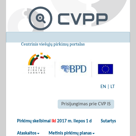
Centrinis viešųjų pirkimų portalas
EN
|
LT
Prisijungimas prie CVP IS
Pirkimų skelbimai
iki
2017 m. liepos 1 d
Sutartys
Ataskaitos
Metinis pirkimų planas