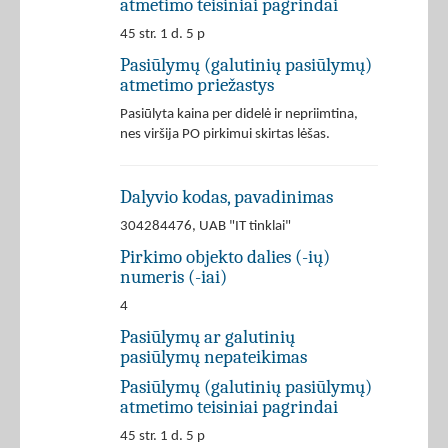
atmetimo teisiniai pagrindai
45 str. 1 d. 5 p
Pasiūlymų (galutinių pasiūlymų)
atmetimo priežastys
Pasiūlyta kaina per didelė ir nepriimtina,
nes viršija PO pirkimui skirtas lėšas.
Dalyvio kodas, pavadinimas
304284476, UAB "IT tinklai"
Pirkimo objekto dalies (-ių)
numeris (-iai)
4
Pasiūlymų ar galutinių
pasiūlymų nepateikimas
Pasiūlymų (galutinių pasiūlymų)
atmetimo teisiniai pagrindai
45 str. 1 d. 5 p