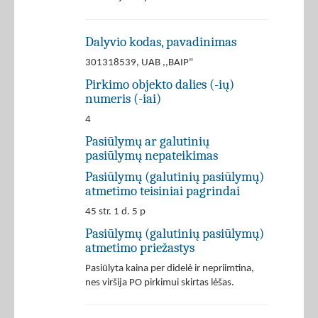
Dalyvio kodas, pavadinimas
301318539, UAB ,,BAIP"
Pirkimo objekto dalies (-ių)
numeris (-iai)
4
Pasiūlymų ar galutinių
pasiūlymų nepateikimas
Pasiūlymų (galutinių pasiūlymų)
atmetimo teisiniai pagrindai
45 str. 1 d. 5 p
Pasiūlymų (galutinių pasiūlymų)
atmetimo priežastys
Pasiūlyta kaina per didelė ir nepriimtina,
nes viršija PO pirkimui skirtas lėšas.