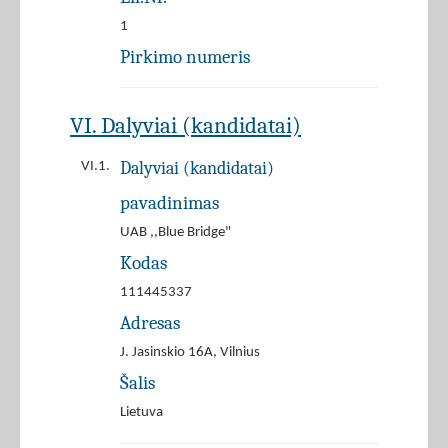
1
Pirkimo numeris
VI. Dalyviai (kandidatai)
Dalyviai (kandidatai)
VI.1.
pavadinimas
UAB ,,Blue Bridge"
Kodas
111445337
Adresas
J. Jasinskio 16A, Vilnius
Šalis
Lietuva