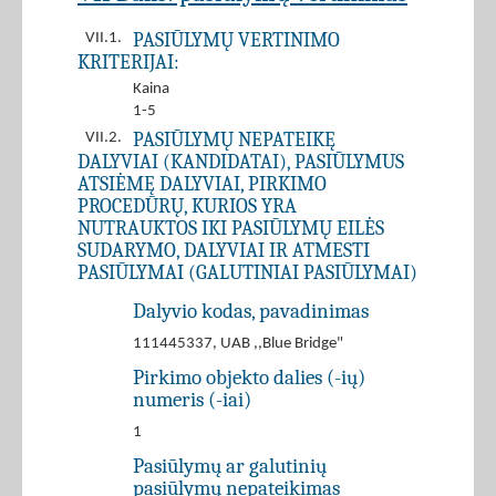
PASIŪLYMŲ VERTINIMO
VII.1.
KRITERIJAI:
Kaina
1-5
PASIŪLYMŲ NEPATEIKĘ
VII.2.
DALYVIAI (KANDIDATAI), PASIŪLYMUS
ATSIĖMĘ DALYVIAI, PIRKIMO
PROCEDŪRŲ, KURIOS YRA
NUTRAUKTOS IKI PASIŪLYMŲ EILĖS
SUDARYMO, DALYVIAI IR ATMESTI
PASIŪLYMAI (GALUTINIAI PASIŪLYMAI)
Dalyvio kodas, pavadinimas
111445337, UAB ,,Blue Bridge"
Pirkimo objekto dalies (-ių)
numeris (-iai)
1
Pasiūlymų ar galutinių
pasiūlymų nepateikimas