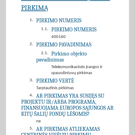
PIRKIMĄ
PIRKIMO NUMERIS
1.
PIRKIMO NUMERIS
1.1.
400160
PIRKIMO PAVADINIMAS
2.
Pirkimo objekto
2.1.
pavadinimas
Telekomunikacinės įrangos ir
spausdintuvų pirkimas
PIRKIMO VERTĖ
3.
Tarptautinis pirkimas
AR PIRKIMAS YRA SUSIJĘS SU
4.
PROJEKTU IR/ARBA PROGRAMA,
FINANSUOJAMA EUROPOS SĄJUNGOS AR
KITŲ ŠALIŲ FONDŲ LĖŠOMIS?
ne
AR PIRKIMAS ATLIEKAMAS
5.