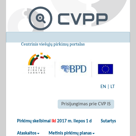
Centrinis viešųjų pirkimų portalas
EN
|
LT
Prisijungimas prie CVP IS
Pirkimų skelbimai
iki
2017 m. liepos 1 d
Sutartys
Ataskaitos
Metinis pirkimų planas