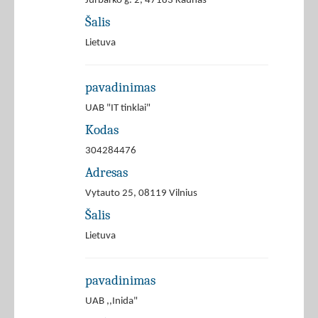
Jurbarko g. 2, 47183 Kaunas
Šalis
Lietuva
pavadinimas
UAB "IT tinklai"
Kodas
304284476
Adresas
Vytauto 25, 08119 Vilnius
Šalis
Lietuva
pavadinimas
UAB ,,Inida"