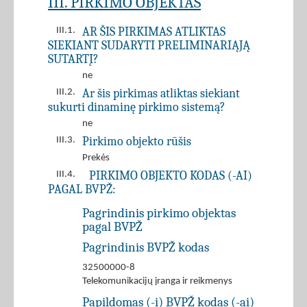
III. PIRKIMO OBJEKTAS
AR ŠIS PIRKIMAS ATLIKTAS
III.1.
SIEKIANT SUDARYTI PRELIMINARIĄJĄ
SUTARTĮ?
ne
Ar šis pirkimas atliktas siekiant
III.2.
sukurti dinaminę pirkimo sistemą?
ne
Pirkimo objekto rūšis
III.3.
Prekės
PIRKIMO OBJEKTO KODAS (-AI)
III.4.
PAGAL BVPŽ:
Pagrindinis pirkimo objektas
pagal BVPŽ
Pagrindinis BVPŽ kodas
32500000-8
Telekomunikacijų įranga ir reikmenys
Papildomas (-i) BVPŽ kodas (-ai)