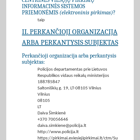
CENTRINĖS VIEŠŲJŲ PIRKIMŲ
INFORMACINĖS SISTEMOS
PRIEMONĖMIS
(elektroninis pirkimas)
?
taip
II. PERKANČIOJI ORGANIZACIJA
ARBA PERKANTYSIS SUBJEKTAS
Perkančioji organizacija arba perkantysis
subjektas:
Policijos departamentas prie Lietuvos
Respublikos vidaus reikalų ministerijos
188785847
Saltoniškių g. 19, LT-08105 Vilnius
Vilnius
08105
LT
Daiva Šimkienė
+370 70056646
daiva.simkiene@policija.lt
http://www.policija.lt
https://pirkimai.eviesiejipirkimai.lt/ctm/Supplier/