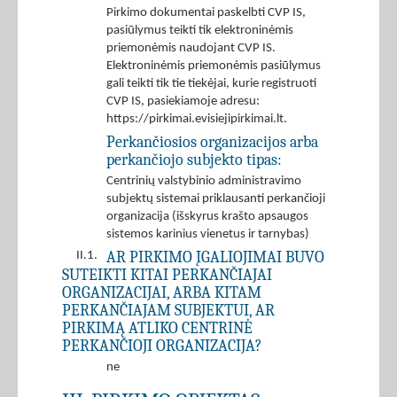
Pirkimo dokumentai paskelbti CVP IS,
pasiūlymus teikti tik elektroninėmis
priemonėmis naudojant CVP IS.
Elektroninėmis priemonėmis pasiūlymus
gali teikti tik tie tiekėjai, kurie registruoti
CVP IS, pasiekiamoje adresu:
https://pirkimai.evisiejipirkimai.lt.
Perkančiosios organizacijos arba
perkančiojo subjekto tipas:
Centrinių valstybinio administravimo
subjektų sistemai priklausanti perkančioji
organizacija (išskyrus krašto apsaugos
sistemos karinius vienetus ir tarnybas)
AR PIRKIMO ĮGALIOJIMAI BUVO
II.1.
SUTEIKTI KITAI PERKANČIAJAI
ORGANIZACIJAI, ARBA KITAM
PERKANČIAJAM SUBJEKTUI, AR
PIRKIMĄ ATLIKO CENTRINĖ
PERKANČIOJI ORGANIZACIJA?
ne