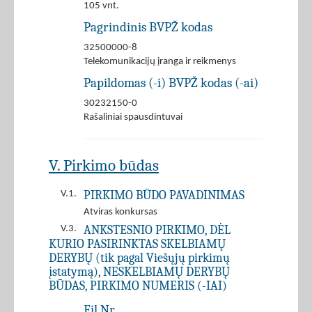
105 vnt.
Pagrindinis BVPŽ kodas
32500000-8
Telekomunikacijų įranga ir reikmenys
Papildomas (-i) BVPŽ kodas (-ai)
30232150-0
Rašaliniai spausdintuvai
V. Pirkimo būdas
PIRKIMO BŪDO PAVADINIMAS
V.1.
Atviras konkursas
ANKSTESNIO PIRKIMO, DĖL
V.3.
KURIO PASIRINKTAS SKELBIAMŲ
DERYBŲ (tik pagal Viešųjų pirkimų
įstatymą), NESKELBIAMŲ DERYBŲ
BŪDAS, PIRKIMO NUMERIS (-IAI)
Eil.Nr.