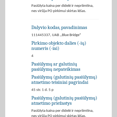
Pasiūlyta kaina per didelė ir nepriimtina,
nes viršija PO pirkimui skirtas lėšas.
Dalyvio kodas, pavadinimas
111445337, UAB ,,Blue Bridge"
Pirkimo objekto dalies (-ių)
numeris (-iai)
4
Pasiūlymų ar galutinių
pasiūlymų nepateikimas
Pasiūlymų (galutinių pasiūlymų)
atmetimo teisiniai pagrindai
45 str. 1 d. 5 p
Pasiūlymų (galutinių pasiūlymų)
atmetimo priežastys
Pasiūlyta kaina per didelė ir nepriimtina,
nes viršija PO pirkimui skirtas lėšas.