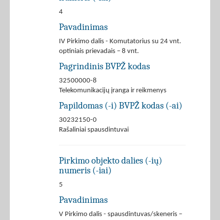
4
Pavadinimas
IV Pirkimo dalis - Komutatorius su 24 vnt.
optiniais prievadais – 8 vnt.
Pagrindinis BVPŽ kodas
32500000-8
Telekomunikacijų įranga ir reikmenys
Papildomas (-i) BVPŽ kodas (-ai)
30232150-0
Rašaliniai spausdintuvai
Pirkimo objekto dalies (-ių)
numeris (-iai)
5
Pavadinimas
V Pirkimo dalis - spausdintuvas/skeneris –