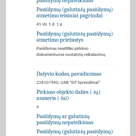
pasiūlymų nepateikimas
Pasiūlymų (galutinių pasiūlymų)
atmetimo teisiniai pagrindai
45 str. 1 d. 1 p
Pasiūlymų (galutinių pasiūlymų)
atmetimo priežastys
Pasiūlymas neatitiko pirkimo
dokumentuose nustatytų reikalavimų.
Dalyvio kodas, pavadinimas
226107940, UAB "EIT Sprendimai"
Pirkimo objekto dalies (-ių)
numeris (-iai)
4
Pasiūlymų ar galutinių
pasiūlymų nepateikimas
Pasiūlymų (galutinių pasiūlymų)