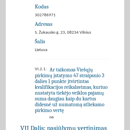
Kodas
302786971
Adresas
S. Žukausko g. 23, 08234 Vilnius
Šalis
Lietuva
Ar taikomas Viešųjų
VI.2.1.
pirkimų įstatymo 47 straipsnio 3
dalies 1 punkte įtvirtintas
kvalifikacijos reikalavimas, kuriuo
nustatyta tiekėjo veiklos pajamų
suma daugiau kaip du kartus
didesnė už numatomą atliekamo
pirkimo vertę
ne
VII Dalis: pasiūlymų vertinimas