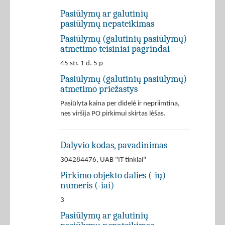
Pasiūlymų ar galutinių
pasiūlymų nepateikimas
Pasiūlymų (galutinių pasiūlymų)
atmetimo teisiniai pagrindai
45 str. 1 d. 5 p
Pasiūlymų (galutinių pasiūlymų)
atmetimo priežastys
Pasiūlyta kaina per didelė ir nepriimtina,
nes viršija PO pirkimui skirtas lėšas.
Dalyvio kodas, pavadinimas
304284476, UAB "IT tinklai"
Pirkimo objekto dalies (-ių)
numeris (-iai)
3
Pasiūlymų ar galutinių