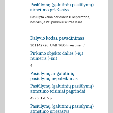
Pasiūlymų (galutinių pasiūlymų)
atmetimo priežastys
Pasiūlyta kaina per didelė ir nepriimtina,
nes viršija PO pirkimui skirtas lėšas.
Dalyvio kodas, pavadinimas
301142728, UAB "REO Investment"
Pirkimo objekto dalies (-ių)
numeris (-iai)
4
Pasiūlymų ar galutinių
pasiūlymų nepateikimas
Pasiūlymų (galutinių pasiūlymų)
atmetimo teisiniai pagrindai
45 str. 1 d. 5 p
Pasiūlymų (galutinių pasiūlymų)
atmetimo priežastys