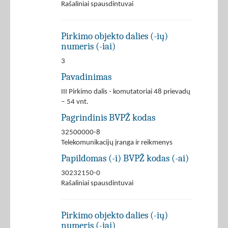
Rašaliniai spausdintuvai
Pirkimo objekto dalies (-ių)
numeris (-iai)
3
Pavadinimas
III Pirkimo dalis - komutatoriai 48 prievadų
‒ 54 vnt.
Pagrindinis BVPŽ kodas
32500000-8
Telekomunikacijų įranga ir reikmenys
Papildomas (-i) BVPŽ kodas (-ai)
30232150-0
Rašaliniai spausdintuvai
Pirkimo objekto dalies (-ių)
numeris (-iai)