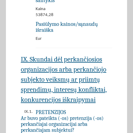
santykis
Kaina
53874,28
Pasiūlymo kainos/sąnaudų
išraiška
Eur
IX. Skundai dėl perkančiosios
organizacijos arba perkančiojo
subjekto veiksmų ar priimtų
sprendimų, interesų konfliktai,
konkurencijos iškraipymai
PRETENZIJOS
IX.1.
Ar buvo pateikta (-os) pretenzija (-os)
perkančiajai organizacijai arba
perkančiajam subjektui?