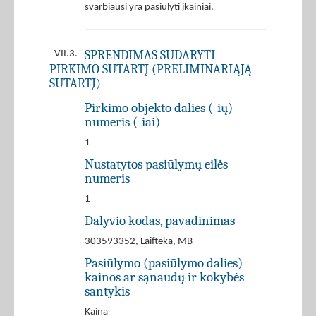
svarbiausi yra pasiūlyti įkainiai.
SPRENDIMAS SUDARYTI
VII.3.
PIRKIMO SUTARTĮ (PRELIMINARIĄJĄ
SUTARTĮ)
Pirkimo objekto dalies (-ių)
numeris (-iai)
1
Nustatytos pasiūlymų eilės
numeris
1
Dalyvio kodas, pavadinimas
303593352, Laifteka, MB
Pasiūlymo (pasiūlymo dalies)
kainos ar sąnaudų ir kokybės
santykis
Kaina