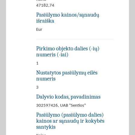
47182,74
Pasiūlymo kainos/sąnaudų
išraiška
Eur
Pirkimo objekto dalies (-ių)
numeris (-iai)
1
Nustatytos pasiūlymų eilės
numeris
3
Dalyvio kodas, pavadinimas
302597426, UAB "Sentios"
Pasiūlymo (pasiūlymo dalies)
kainos ar sąnaudų ir kokybės
santykis