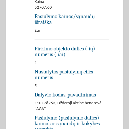
Kaina
52707,60
Pasiūlymo kainos/sąnaudų
išraiška
Eur
Pirkimo objekto dalies (-ių)
numeris (-iai)
1
Nustatytos pasiūlymų eilės
numeris
5
Dalyvio kodas, pavadinimas
110178963, Uždaroji akcinė bendrovė
"AGA"
Pasiūlymo (pasiūlymo dalies)
kainos ar sąnaudų ir kokybės