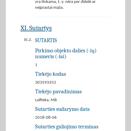
yra tinkama, t. y. nėra per didelė ar
neįprastai maža.
XI. Sutartys
SUTARTIS
XI.2.
Pirkimo objekto dalies (-ių)
numeris (-iai)
1
Tiekėjo kodas
303593352
Tiekėjo pavadinimas
Laifteka, MB
Sutarties sudarymo data
2018-08-06
Sutarties galiojimo terminas