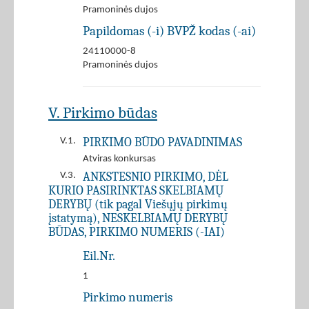
Pramoninės dujos
Papildomas (-i) BVPŽ kodas (-ai)
24110000-8
Pramoninės dujos
V. Pirkimo būdas
PIRKIMO BŪDO PAVADINIMAS
V.1.
Atviras konkursas
ANKSTESNIO PIRKIMO, DĖL
V.3.
KURIO PASIRINKTAS SKELBIAMŲ
DERYBŲ (tik pagal Viešųjų pirkimų
įstatymą), NESKELBIAMŲ DERYBŲ
BŪDAS, PIRKIMO NUMERIS (-IAI)
Eil.Nr.
1
Pirkimo numeris