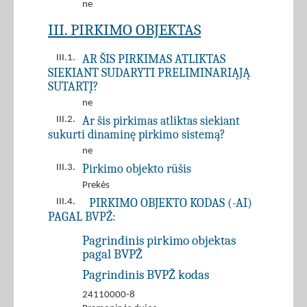
ne
III. PIRKIMO OBJEKTAS
AR ŠIS PIRKIMAS ATLIKTAS
III.1.
SIEKIANT SUDARYTI PRELIMINARIĄJĄ
SUTARTĮ?
ne
Ar šis pirkimas atliktas siekiant
III.2.
sukurti dinaminę pirkimo sistemą?
ne
Pirkimo objekto rūšis
III.3.
Prekės
PIRKIMO OBJEKTO KODAS (-AI)
III.4.
PAGAL BVPŽ:
Pagrindinis pirkimo objektas
pagal BVPŽ
Pagrindinis BVPŽ kodas
24110000-8