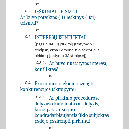
ne
IEŠKINIAI TEISMUI
IX.2.
Ar buvo pateiktas (-i) ieškinys (-iai)
teismui?
ne
INTERESŲ KONFLIKTAI
IX.3.
(pagal Viešųjų pirkimų įstatymo 21
straipsnį arba Komunalinio sektoriaus
pirkimų įstatymo 33 straipsnį)
Ar buvo nustatytas interesų
IX.3.1.
konfliktas?
ne
Priemonės, siekiant išvengti
IX.4.
konkurencijos iškraipymų
Ar pirkimo procedūrose
IX.4.1.
dalyvavo kandidatas ar dalyvis,
kuris pats ar su juo
bendradarbiaujantis ūkio subjektas
padėjo pasirengti pirkimui
ne