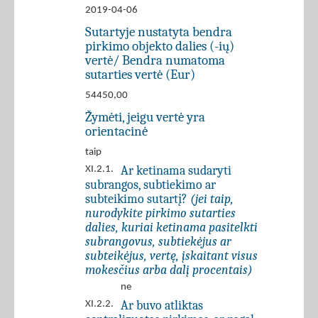
2019-04-06
Sutartyje nustatyta bendra
pirkimo objekto dalies (-ių)
vertė/ Bendra numatoma
sutarties vertė (Eur)
54450,00
Žymėti, jeigu vertė yra
orientacinė
taip
Ar ketinama sudaryti
XI.2.1.
subrangos, subtiekimo ar
subteikimo sutartį?
(jei taip,
nurodykite pirkimo sutarties
dalies, kuriai ketinama pasitelkti
subrangovus, subtiekėjus ar
subteikėjus, vertę, įskaitant visus
mokesčius arba dalį procentais)
ne
Ar buvo atliktas
XI.2.2.