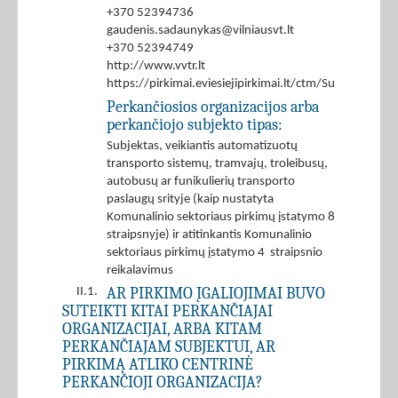
+370 52394736
gaudenis.sadaunykas@vilniausvt.lt
+370 52394749
http://www.vvtr.lt
https://pirkimai.eviesiejipirkimai.lt/ctm/Supplier/
Perkančiosios organizacijos arba
perkančiojo subjekto tipas:
Subjektas, veikiantis automatizuotų
transporto sistemų, tramvajų, troleibusų,
autobusų ar funikulierių transporto
paslaugų srityje (kaip nustatyta
Komunalinio sektoriaus pirkimų įstatymo 8
straipsnyje) ir atitinkantis Komunalinio
sektoriaus pirkimų įstatymo 4 straipsnio
reikalavimus
AR PIRKIMO ĮGALIOJIMAI BUVO
II.1.
SUTEIKTI KITAI PERKANČIAJAI
ORGANIZACIJAI, ARBA KITAM
PERKANČIAJAM SUBJEKTUI, AR
PIRKIMĄ ATLIKO CENTRINĖ
PERKANČIOJI ORGANIZACIJA?