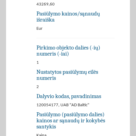
43269,60
Pasiūlymo kainos/sąnaudų
išraiška
Eur
Pirkimo objekto dalies (-ių)
numeris (-iai)
1
Nustatytos pasiūlymų eilės
numeris
2
Dalyvio kodas, pavadinimas
120054177, UAB "AD Baltic"
Pasiūlymo (pasiūlymo dalies)
kainos ar sąnaudų ir kokybės
santykis
Kaina