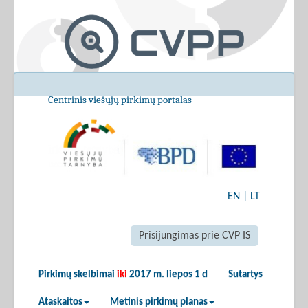
Centrinis viešųjų pirkimų portalas
EN
|
LT
Prisijungimas prie CVP IS
Pirkimų skelbimai
iki
2017 m. liepos 1 d
Sutartys
Ataskaitos
Metinis pirkimų planas