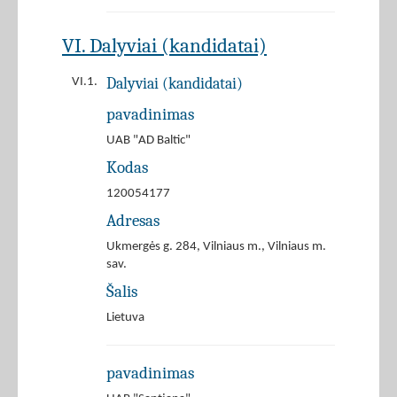
VI. Dalyviai (kandidatai)
Dalyviai (kandidatai)
VI.1.
pavadinimas
UAB "AD Baltic"
Kodas
120054177
Adresas
Ukmergės g. 284, Vilniaus m., Vilniaus m.
sav.
Šalis
Lietuva
pavadinimas