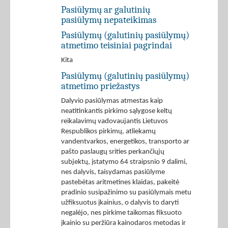
Pasiūlymų ar galutinių
pasiūlymų nepateikimas
Pasiūlymų (galutinių pasiūlymų)
atmetimo teisiniai pagrindai
Kita
Pasiūlymų (galutinių pasiūlymų)
atmetimo priežastys
Dalyvio pasiūlymas atmestas kaip
neatitinkantis pirkimo sąlygose keltų
reikalavimų vadovaujantis Lietuvos
Respublikos pirkimų, atliekamų
vandentvarkos, energetikos, transporto ar
pašto paslaugų srities perkančiųjų
subjektų, įstatymo 64 straipsnio 9 dalimi,
nes dalyvis, taisydamas pasiūlyme
pastebėtas aritmetines klaidas, pakeitė
pradinio susipažinimo su pasiūlymais metu
užfiksuotus įkainius, o dalyvis to daryti
negalėjo, nes pirkime taikomas fiksuoto
įkainio su peržiūra kainodaros metodas ir