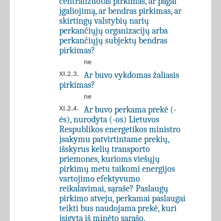
centralizuotas pirkimas, ar pagal
įgaliojimą, ar bendras pirkimas, ar
skirtingų valstybių narių
perkančiųjų organizacijų arba
perkančiųjų subjektų bendras
pirkimas?
ne
Ar buvo vykdomas žaliasis
XI.2.3.
pirkimas?
ne
Ar buvo perkama prekė (-
XI.2.4.
ės), nurodyta (-os) Lietuvos
Respublikos energetikos ministro
įsakymu patvirtintame prekių,
išskyrus kelių transporto
priemones, kurioms viešųjų
pirkimų metu taikomi energijos
vartojimo efektyvumo
reikalavimai, sąraše? Paslaugų
pirkimo atveju, perkamai paslaugai
teikti bus naudojama prekė, kuri
įsigyta iš minėto sąrašo.