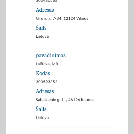
303430565
Adresas
Girulių g. 7-84, 12124 Vilnius
Šalis
Lietuva
pavadinimas
Laifteka, MB
Kodas
303593352
Adresas
Sabalkalnio g. 11, 46126 Kaunas
Šalis
Lietuva