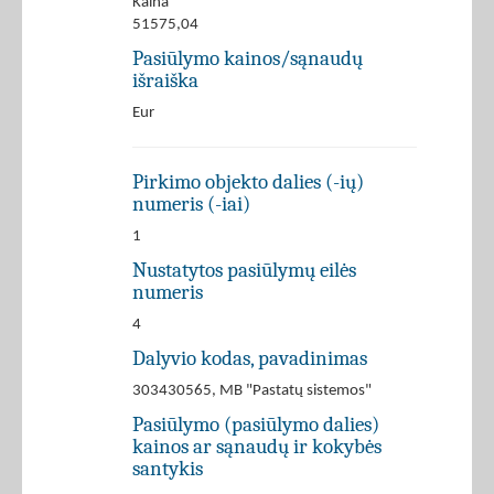
Kaina
51575,04
Pasiūlymo kainos/sąnaudų
išraiška
Eur
Pirkimo objekto dalies (-ių)
numeris (-iai)
1
Nustatytos pasiūlymų eilės
numeris
4
Dalyvio kodas, pavadinimas
303430565, MB "Pastatų sistemos"
Pasiūlymo (pasiūlymo dalies)
kainos ar sąnaudų ir kokybės
santykis