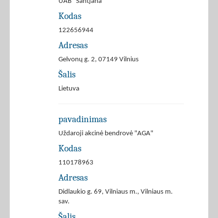
UAB "Santjana"
Kodas
122656944
Adresas
Gelvonų g. 2, 07149 Vilnius
Šalis
Lietuva
pavadinimas
Uždaroji akcinė bendrovė "AGA"
Kodas
110178963
Adresas
Didlaukio g. 69, Vilniaus m., Vilniaus m.
sav.
Šalis