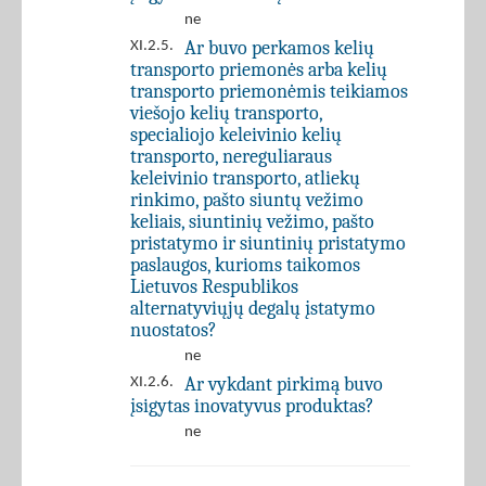
ne
Ar buvo perkamos kelių
XI.2.5.
transporto priemonės arba kelių
transporto priemonėmis teikiamos
viešojo kelių transporto,
specialiojo keleivinio kelių
transporto, nereguliaraus
keleivinio transporto, atliekų
rinkimo, pašto siuntų vežimo
keliais, siuntinių vežimo, pašto
pristatymo ir siuntinių pristatymo
paslaugos, kurioms taikomos
Lietuvos Respublikos
alternatyviųjų degalų įstatymo
nuostatos?
ne
Ar vykdant pirkimą buvo
XI.2.6.
įsigytas inovatyvus produktas?
ne