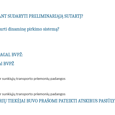
IANT SUDARYTI PRELIMINARIĄJĄ SUTARTĮ?
ukurti dinaminę pirkimo sistemą?
PAGAL BVPŽ:
al BVPŽ
ir sunkiųjų transporto priemonių padangos
ir sunkiųjų transporto priemonių padangos
URIŲ TIEKĖJAI BUVO PRAŠOMI PATEIKTI ATSKIRUS PASIŪ