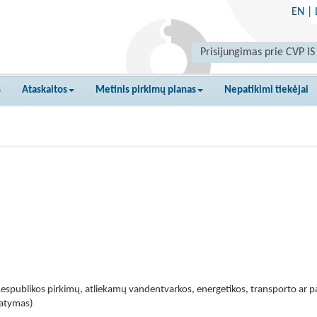
EN
|
Prisijungimas prie CVP IS
s
Ataskaitos
Metinis pirkimų planas
Nepatikimi tiekėjai
espublikos pirkimų, atliekamų vandentvarkos, energetikos, transporto ar pa
tatymas)