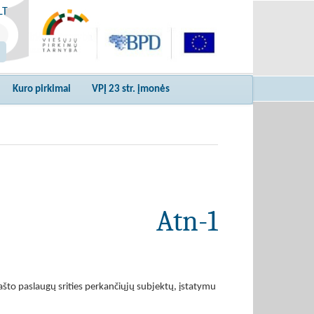
LT
Kuro pirkimai
VPĮ 23 str. įmonės
Atn-1
što paslaugų srities perkančiųjų subjektų, įstatymu