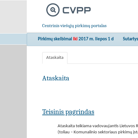
Centrinis viešųjų pirkimų portalas
Pirkimų skelbimai
iki
2017 m. liepos 1 d
Sutarty
Ataskaita
Ataskaita
Teisinis pagrindas
Ataskaita teikiama vadovaujantis Lietuvos R
(toliau – Komunalinio sektoriaus pirkimų įs