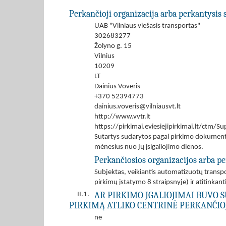
Perkančioji organizacija arba perkantysis 
UAB "Vilniaus viešasis transportas"
302683277
Žolyno g. 15
Vilnius
10209
LT
Dainius Voveris
+370 52394773
dainius.voveris@vilniausvt.lt
http://www.vvtr.lt
https://pirkimai.eviesiejipirkimai.lt/ctm
Sutartys sudarytos pagal pirkimo dokumentu
mėnesius nuo jų įsigaliojimo dienos.
Perkančiosios organizacijos arba pe
Subjektas, veikiantis automatizuotų transpo
pirkimų įstatymo 8 straipsnyje) ir atitinka
AR PIRKIMO ĮGALIOJIMAI BUVO S
II.1.
PIRKIMĄ ATLIKO CENTRINĖ PERKANČIOJ
ne