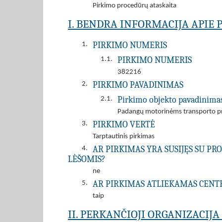
Pirkimo procedūrų ataskaita
I. BENDRA INFORMACIJA APIE 
PIRKIMO NUMERIS
1.
PIRKIMO NUMERIS
1.1.
382216
PIRKIMO PAVADINIMAS
2.
Pirkimo objekto pavadinima
2.1.
Padangų motorinėms transporto p
PIRKIMO VERTĖ
3.
Tarptautinis pirkimas
AR PIRKIMAS YRA SUSIJĘS SU P
4.
LĖŠOMIS?
ne
AR PIRKIMAS ATLIEKAMAS CENT
5.
taip
II. PERKANČIOJI ORGANIZACIJ