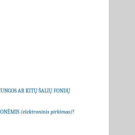
JUNGOS AR KITŲ ŠALIŲ FONDŲ
EMONĖMIS
(elektroninis pirkimas)
?