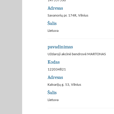
147557530
Adresas
Savanorių pr. 174R, Vilnius
Šalis
Lietuva
pavadinimas
Uždaroji akcinė bendrovė MARTONAS
Kodas
122034821
Adresas
Kalvarijų g. 53, Vilnius
Šalis
Lietuva