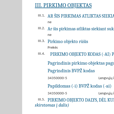
III. PIRKIMO OBJEKTAS
AR ŠIS PIRKIMAS ATLIKTAS SIEK
III.1.
ne
Ar šis pirkimas atliktas siekiant s
III.2.
ne
Pirkimo objekto rūšis
III.3.
Prekės
PIRKIMO OBJEKTO KODAS (-AI) 
III.4.
Pagrindinis pirkimo objektas pag
Pagrindinis BVPŽ kodas
34350000-5
Lengvųjų 
Papildomas (-i) BVPŽ kodas (-ai)
34350000-5
Lengvųjų 
PIRKIMO OBJEKTO DALYS, DĖL K
III.5.
skirstomas į dalis)