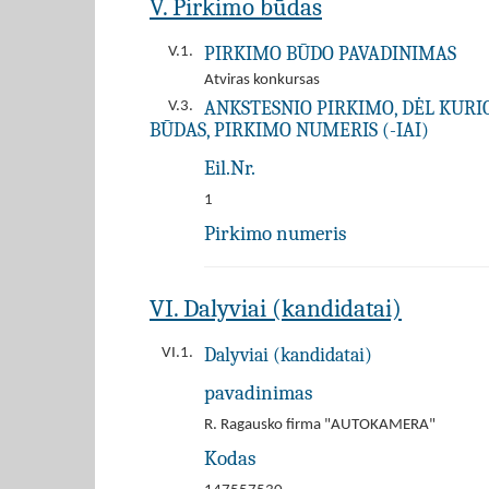
V. Pirkimo būdas
PIRKIMO BŪDO PAVADINIMAS
V.1.
Atviras konkursas
ANKSTESNIO PIRKIMO, DĖL KURIO 
V.3.
BŪDAS, PIRKIMO NUMERIS (-IAI)
Eil.Nr.
1
Pirkimo numeris
VI. Dalyviai (kandidatai)
Dalyviai (kandidatai)
VI.1.
pavadinimas
R. Ragausko firma "AUTOKAMERA"
Kodas