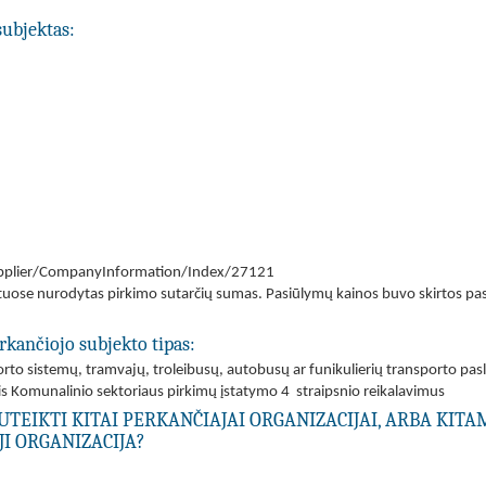
subjektas:
/Supplier/CompanyInformation/Index/27121
ose nurodytas pirkimo sutarčių sumas. Pasiūlymų kainos buvo skirtos pasiū
rkančiojo subjekto tipas:
rto sistemų, tramvajų, troleibusų, autobusų ar funikulierių transporto pas
ntis Komunalinio sektoriaus pirkimų įstatymo 4 straipsnio reikalavimus
UTEIKTI KITAI PERKANČIAJAI ORGANIZACIJAI, ARBA KIT
I ORGANIZACIJA?