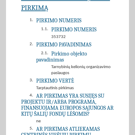
PIRKIMĄ
PIRKIMO NUMERIS
1.
PIRKIMO NUMERIS
1.1.
353732
PIRKIMO PAVADINIMAS
2.
Pirkimo objekto
2.1.
pavadinimas
Tarnybinių kelionių organizavimo
paslaugos
PIRKIMO VERTĖ
3.
Tarptautinis pirkimas
AR PIRKIMAS YRA SUSIJĘS SU
4.
PROJEKTU IR/ARBA PROGRAMA,
FINANSUOJAMA EUROPOS SĄJUNGOS AR
KITŲ ŠALIŲ FONDŲ LĖŠOMIS?
ne
AR PIRKIMAS ATLIEKAMAS
5.