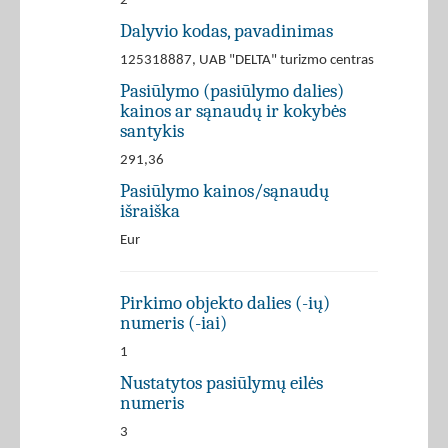
2
Dalyvio kodas, pavadinimas
125318887, UAB "DELTA" turizmo centras
Pasiūlymo (pasiūlymo dalies)
kainos ar sąnaudų ir kokybės
santykis
291,36
Pasiūlymo kainos/sąnaudų
išraiška
Eur
Pirkimo objekto dalies (-ių)
numeris (-iai)
1
Nustatytos pasiūlymų eilės
numeris
3