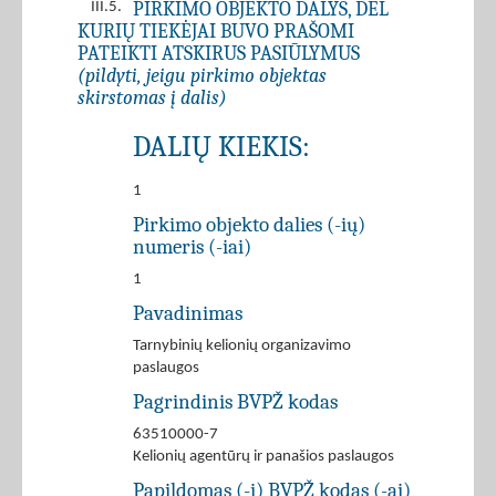
PIRKIMO OBJEKTO DALYS, DĖL
III.5.
KURIŲ TIEKĖJAI BUVO PRAŠOMI
PATEIKTI ATSKIRUS PASIŪLYMUS
(pildyti, jeigu pirkimo objektas
skirstomas į dalis)
DALIŲ KIEKIS:
1
Pirkimo objekto dalies (-ių)
numeris (-iai)
1
Pavadinimas
Tarnybinių kelionių organizavimo
paslaugos
Pagrindinis BVPŽ kodas
63510000-7
Kelionių agentūrų ir panašios paslaugos
Papildomas (-i) BVPŽ kodas (-ai)