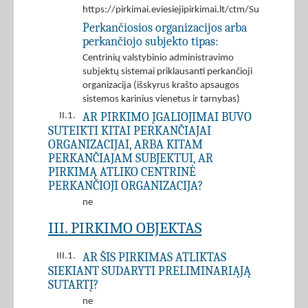
https://pirkimai.eviesiejipirkimai.lt/ctm/Supplier/
Perkančiosios organizacijos arba
perkančiojo subjekto tipas:
Centrinių valstybinio administravimo
subjektų sistemai priklausanti perkančioji
organizacija (išskyrus krašto apsaugos
sistemos karinius vienetus ir tarnybas)
AR PIRKIMO ĮGALIOJIMAI BUVO
II.1.
SUTEIKTI KITAI PERKANČIAJAI
ORGANIZACIJAI, ARBA KITAM
PERKANČIAJAM SUBJEKTUI, AR
PIRKIMĄ ATLIKO CENTRINĖ
PERKANČIOJI ORGANIZACIJA?
ne
III. PIRKIMO OBJEKTAS
AR ŠIS PIRKIMAS ATLIKTAS
III.1.
SIEKIANT SUDARYTI PRELIMINARIĄJĄ
SUTARTĮ?
ne