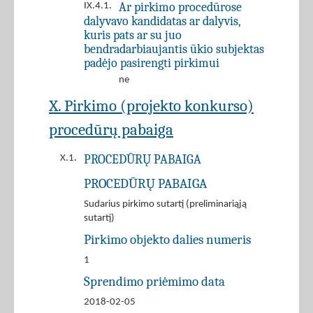
Ar pirkimo procedūrose
IX.4.1.
dalyvavo kandidatas ar dalyvis,
kuris pats ar su juo
bendradarbiaujantis ūkio subjektas
padėjo pasirengti pirkimui
ne
X. Pirkimo (projekto konkurso)
procedūrų pabaiga
PROCEDŪRŲ PABAIGA
X.1.
PROCEDŪRŲ PABAIGA
Sudarius pirkimo sutartį (preliminariąją
sutartį)
Pirkimo objekto dalies numeris
1
Sprendimo priėmimo data
2018-02-05