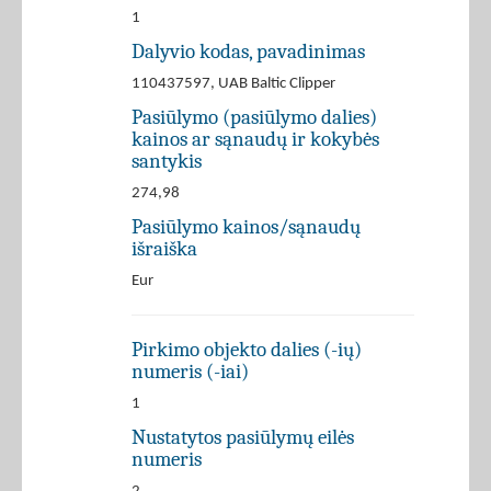
1
Dalyvio kodas, pavadinimas
110437597, UAB Baltic Clipper
Pasiūlymo (pasiūlymo dalies)
kainos ar sąnaudų ir kokybės
santykis
274,98
Pasiūlymo kainos/sąnaudų
išraiška
Eur
Pirkimo objekto dalies (-ių)
numeris (-iai)
1
Nustatytos pasiūlymų eilės
numeris