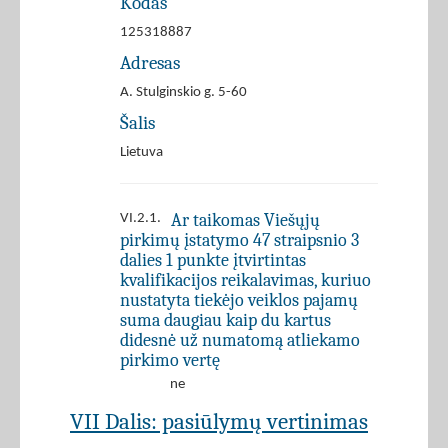
Kodas
125318887
Adresas
A. Stulginskio g. 5-60
Šalis
Lietuva
Ar taikomas Viešųjų
VI.2.1.
pirkimų įstatymo 47 straipsnio 3
dalies 1 punkte įtvirtintas
kvalifikacijos reikalavimas, kuriuo
nustatyta tiekėjo veiklos pajamų
suma daugiau kaip du kartus
didesnė už numatomą atliekamo
pirkimo vertę
ne
VII Dalis: pasiūlymų vertinimas