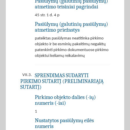
Pasiūlymų (galutinių pasiūlymų)
atmetimo teisiniai pagrindai
45 str. 1 d. 4 p
Pasiūlymų (galutinių pasiūlymų)
atmetimo priežastys
pateiktas pasiūlymas neatitinka pirkimo
objekto ir be esminių pakeitimų negalėtų
patenkinti pirkimo dokumentuose pirkimo
objektui keliamų reikalavimų
SPRENDIMAS SUDARYTI
VII.3.
PIRKIMO SUTARTĮ (PRELIMINARIĄJĄ
SUTARTĮ)
Pirkimo objekto dalies (-ių)
numeris (-iai)
1
Nustatytos pasiūlymų eilės
numeris