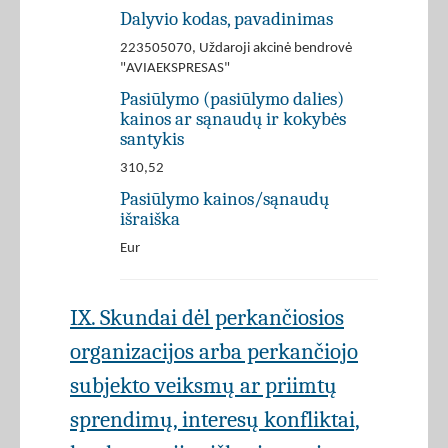
Dalyvio kodas, pavadinimas
223505070, Uždaroji akcinė bendrovė
"AVIAEKSPRESAS"
Pasiūlymo (pasiūlymo dalies)
kainos ar sąnaudų ir kokybės
santykis
310,52
Pasiūlymo kainos/sąnaudų
išraiška
Eur
IX. Skundai dėl perkančiosios
organizacijos arba perkančiojo
subjekto veiksmų ar priimtų
sprendimų, interesų konfliktai,