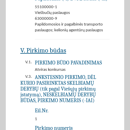
55100000-1
Viešbučių paslaugos
63000000-9
Papildomosios ir pagalbinės transporto
paslaugos; kelionių agentūrų paslaugos
V. Pirkimo būdas
PIRKIMO BŪDO PAVADINIMAS
V.1.
Atviras konkursas
ANKSTESNIO PIRKIMO, DĖL
V.3.
KURIO PASIRINKTAS SKELBIAMŲ
DERYBŲ (tik pagal Viešųjų pirkimų
įstatymą), NESKELBIAMŲ DERYBŲ
BŪDAS, PIRKIMO NUMERIS (-IAI)
Eil.Nr.
1
Pirkimo numeris