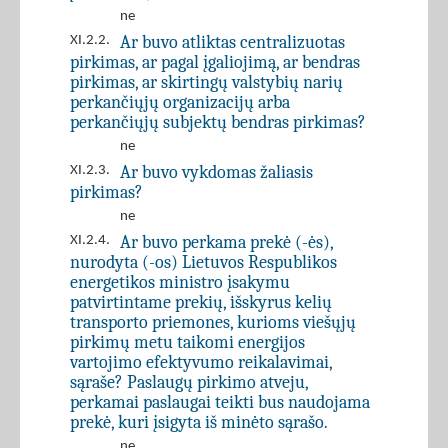
ne
Ar buvo atliktas centralizuotas
XI.2.2.
pirkimas, ar pagal įgaliojimą, ar bendras
pirkimas, ar skirtingų valstybių narių
perkančiųjų organizacijų arba
perkančiųjų subjektų bendras pirkimas?
ne
Ar buvo vykdomas žaliasis
XI.2.3.
pirkimas?
ne
Ar buvo perkama prekė (-ės),
XI.2.4.
nurodyta (-os) Lietuvos Respublikos
energetikos ministro įsakymu
patvirtintame prekių, išskyrus kelių
transporto priemones, kurioms viešųjų
pirkimų metu taikomi energijos
vartojimo efektyvumo reikalavimai,
sąraše? Paslaugų pirkimo atveju,
perkamai paslaugai teikti bus naudojama
prekė, kuri įsigyta iš minėto sąrašo.
ne