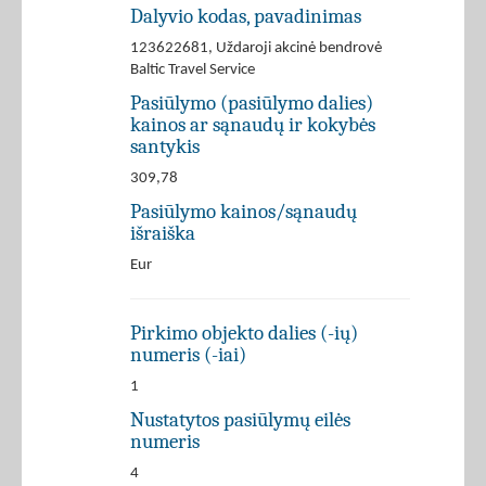
Dalyvio kodas, pavadinimas
123622681, Uždaroji akcinė bendrovė
Baltic Travel Service
Pasiūlymo (pasiūlymo dalies)
kainos ar sąnaudų ir kokybės
santykis
309,78
Pasiūlymo kainos/sąnaudų
išraiška
Eur
Pirkimo objekto dalies (-ių)
numeris (-iai)
1
Nustatytos pasiūlymų eilės
numeris
4