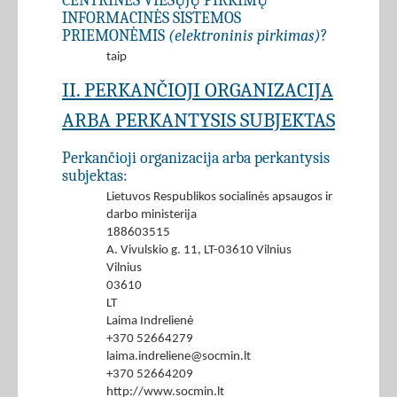
CENTRINĖS VIEŠŲJŲ PIRKIMŲ
INFORMACINĖS SISTEMOS
PRIEMONĖMIS
(elektroninis pirkimas)
?
taip
II. PERKANČIOJI ORGANIZACIJA
ARBA PERKANTYSIS SUBJEKTAS
Perkančioji organizacija arba perkantysis
subjektas:
Lietuvos Respublikos socialinės apsaugos ir
darbo ministerija
188603515
A. Vivulskio g. 11, LT-03610 Vilnius
Vilnius
03610
LT
Laima Indrelienė
+370 52664279
laima.indreliene@socmin.lt
+370 52664209
http://www.socmin.lt