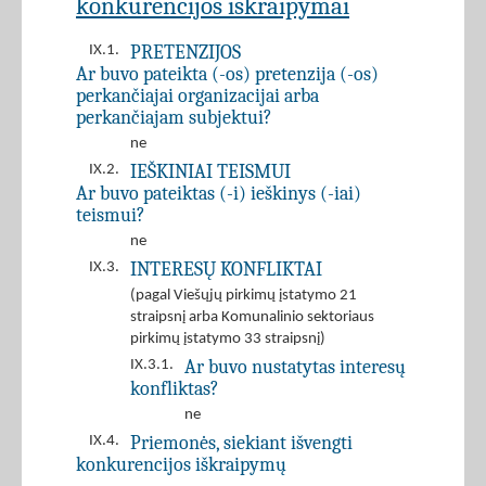
konkurencijos iškraipymai
PRETENZIJOS
IX.1.
Ar buvo pateikta (-os) pretenzija (-os)
perkančiajai organizacijai arba
perkančiajam subjektui?
ne
IEŠKINIAI TEISMUI
IX.2.
Ar buvo pateiktas (-i) ieškinys (-iai)
teismui?
ne
INTERESŲ KONFLIKTAI
IX.3.
(pagal Viešųjų pirkimų įstatymo 21
straipsnį arba Komunalinio sektoriaus
pirkimų įstatymo 33 straipsnį)
Ar buvo nustatytas interesų
IX.3.1.
konfliktas?
ne
Priemonės, siekiant išvengti
IX.4.
konkurencijos iškraipymų