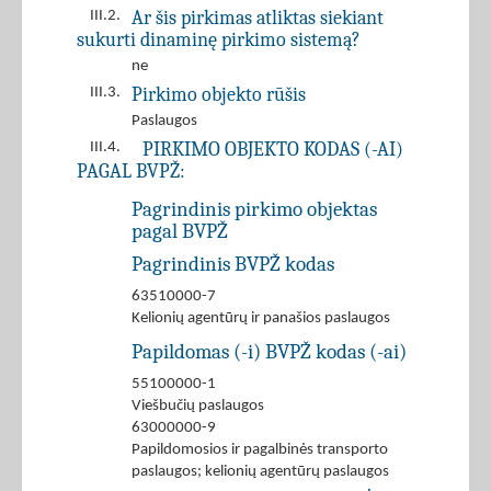
Ar šis pirkimas atliktas siekiant
III.2.
sukurti dinaminę pirkimo sistemą?
ne
Pirkimo objekto rūšis
III.3.
Paslaugos
PIRKIMO OBJEKTO KODAS (-AI)
III.4.
PAGAL BVPŽ:
Pagrindinis pirkimo objektas
pagal BVPŽ
Pagrindinis BVPŽ kodas
63510000-7
Kelionių agentūrų ir panašios paslaugos
Papildomas (-i) BVPŽ kodas (-ai)
55100000-1
Viešbučių paslaugos
63000000-9
Papildomosios ir pagalbinės transporto
paslaugos; kelionių agentūrų paslaugos