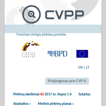
Centrinis viešųjų pirkimų portalas
EN
|
LT
Prisijungimas prie CVP IS
Pirkimų skelbimai
iki
2017 m. liepos 1 d
Sutartys
Ataskaitos
Metinis pirkimų planas