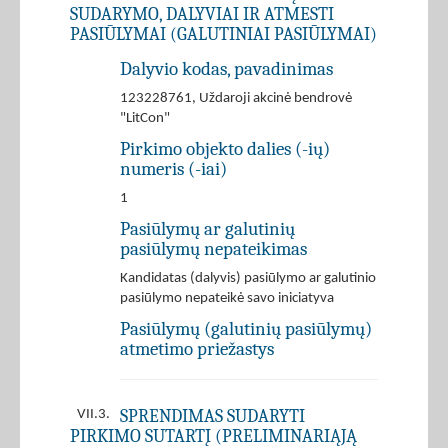
SUDARYMO, DALYVIAI IR ATMESTI
PASIŪLYMAI (GALUTINIAI PASIŪLYMAI)
Dalyvio kodas, pavadinimas
123228761, Uždaroji akcinė bendrovė
"LitCon"
Pirkimo objekto dalies (-ių)
numeris (-iai)
1
Pasiūlymų ar galutinių
pasiūlymų nepateikimas
Kandidatas (dalyvis) pasiūlymo ar galutinio
pasiūlymo nepateikė savo iniciatyva
Pasiūlymų (galutinių pasiūlymų)
atmetimo priežastys
SPRENDIMAS SUDARYTI
VII.3.
PIRKIMO SUTARTĮ (PRELIMINARIĄJĄ