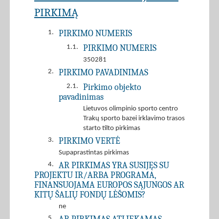
PIRKIMĄ
PIRKIMO NUMERIS
1.
PIRKIMO NUMERIS
1.1.
350281
PIRKIMO PAVADINIMAS
2.
Pirkimo objekto
2.1.
pavadinimas
Lietuvos olimpinio sporto centro
Trakų sporto bazei irklavimo trasos
starto tilto pirkimas
PIRKIMO VERTĖ
3.
Supaprastintas pirkimas
AR PIRKIMAS YRA SUSIJĘS SU
4.
PROJEKTU IR/ARBA PROGRAMA,
FINANSUOJAMA EUROPOS SĄJUNGOS AR
KITŲ ŠALIŲ FONDŲ LĖŠOMIS?
ne
5.