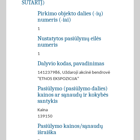
SUTARTĮ)
Pirkimo objekto dalies (-ių)
numeris (-iai)
1
Nustatytos pasiūlymų eilės
numeris
1
Dalyvio kodas, pavadinimas
141237986, Uždaroji akcinė bendrovė
"ETNOS EKSPOZICIJA"
Pasiūlymo (pasiūlymo dalies)
kainos ar sąnaudų ir kokybės
santykis
Kaina
139150
Pasiūlymo kainos/sąnaudų
išraiška