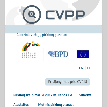
Centrinis viešųjų pirkimų portalas
EN
|
LT
Prisijungimas prie CVP IS
Pirkimų skelbimai
iki
2017 m. liepos 1 d
Sutartys
Ataskaitos
Metinis pirkimų planas