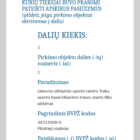
KURIŲ TIEKĖJAI BUVO PRAŠOMI
PATEIKTI ATSKIRUS PASIŪLYMUS
(pildyti, jeigu pirkimo objektas
skirstomas į dalis)
DALIŲ KIEKIS:
1
Pirkimo objekto dalies (-ių)
numeris (-iai)
1
Pavadinimas
Lietuvos olimpinio sporto centro Trakų
sporto bazei irklavimo trasos starto tilto
pirkimas
Pagrindinis BVPŽ kodas
34515000-0
Plūdrieji statiniai
Papildomas (-i) BVPŽ kodas (-ai)