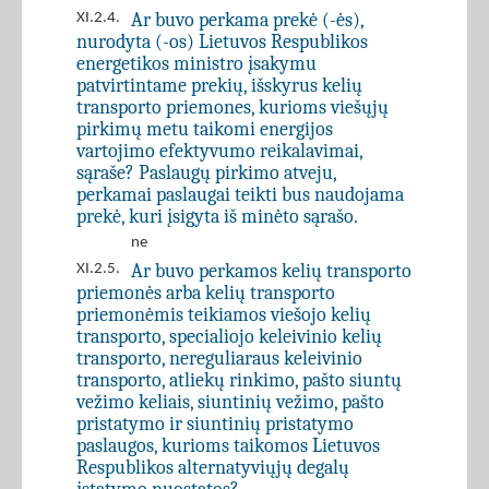
Ar buvo perkama prekė (-ės),
XI.2.4.
nurodyta (-os) Lietuvos Respublikos
energetikos ministro įsakymu
patvirtintame prekių, išskyrus kelių
transporto priemones, kurioms viešųjų
pirkimų metu taikomi energijos
vartojimo efektyvumo reikalavimai,
sąraše? Paslaugų pirkimo atveju,
perkamai paslaugai teikti bus naudojama
prekė, kuri įsigyta iš minėto sąrašo.
ne
Ar buvo perkamos kelių transporto
XI.2.5.
priemonės arba kelių transporto
priemonėmis teikiamos viešojo kelių
transporto, specialiojo keleivinio kelių
transporto, nereguliaraus keleivinio
transporto, atliekų rinkimo, pašto siuntų
vežimo keliais, siuntinių vežimo, pašto
pristatymo ir siuntinių pristatymo
paslaugos, kurioms taikomos Lietuvos
Respublikos alternatyviųjų degalų