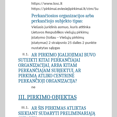
https://www.losc.lt
https://pirkimai.eviesiejipirkimai.lt/ctm/Supplier/
Perkančiosios organizacijos arba
perkančiojo subjekto tipas:
Viešasis juridinis asmuo, kuris atitinka
Lietuvos Respublikos viešųjų pirkimų
įstatymo (toliau – Viešųjų pirkimų
įstatymas) 2 straipsnio 25 dalies 2 punkte
nustatytas sąlygas
AR PIRKIMO ĮGALIOJIMAI BUVO
II.1.
SUTEIKTI KITAI PERKANČIAJAI
ORGANIZACIJAI, ARBA KITAM
PERKANČIAJAM SUBJEKTUI, AR
PIRKIMĄ ATLIKO CENTRINĖ
PERKANČIOJI ORGANIZACIJA?
ne
III. PIRKIMO OBJEKTAS
AR ŠIS PIRKIMAS ATLIKTAS
III.1.
SIEKIANT SUDARYTI PRELIMINARIĄJĄ