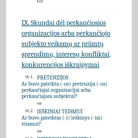
Eur
IX. Skundai dėl perkančiosios
organizacijos arba perkančiojo
subjekto veiksmų ar priimtų
sprendimų, interesų konfliktai,
konkurencijos iškraipymai
PRETENZIJOS
IX.1.
Ar buvo pateikta (-os) pretenzija (-os)
perkančiajai organizacijai arba
perkančiajam subjektui?
ne
IEŠKINIAI TEISMUI
IX.2.
Ar buvo pateiktas (-i) ieškinys (-iai)
teismui?
ne