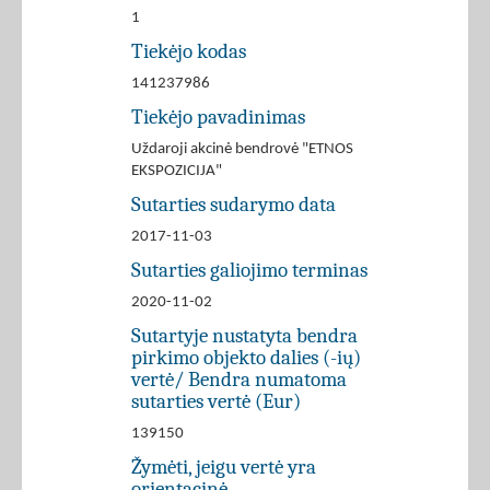
1
Tiekėjo kodas
141237986
Tiekėjo pavadinimas
Uždaroji akcinė bendrovė "ETNOS
EKSPOZICIJA"
Sutarties sudarymo data
2017-11-03
Sutarties galiojimo terminas
2020-11-02
Sutartyje nustatyta bendra
pirkimo objekto dalies (-ių)
vertė/ Bendra numatoma
sutarties vertė (Eur)
139150
Žymėti, jeigu vertė yra
orientacinė