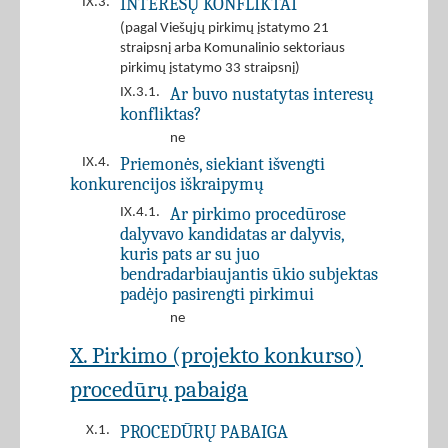
INTERESŲ KONFLIKTAI
IX.3.
(pagal Viešųjų pirkimų įstatymo 21
straipsnį arba Komunalinio sektoriaus
pirkimų įstatymo 33 straipsnį)
Ar buvo nustatytas interesų
IX.3.1.
konfliktas?
ne
Priemonės, siekiant išvengti
IX.4.
konkurencijos iškraipymų
Ar pirkimo procedūrose
IX.4.1.
dalyvavo kandidatas ar dalyvis,
kuris pats ar su juo
bendradarbiaujantis ūkio subjektas
padėjo pasirengti pirkimui
ne
X. Pirkimo (projekto konkurso)
procedūrų pabaiga
PROCEDŪRŲ PABAIGA
X.1.