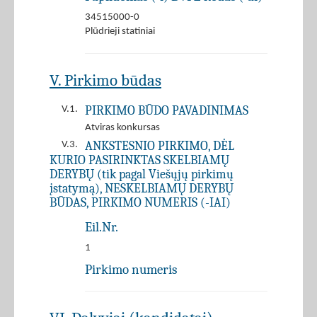
34515000-0
Plūdrieji statiniai
V. Pirkimo būdas
PIRKIMO BŪDO PAVADINIMAS
V.1.
Atviras konkursas
ANKSTESNIO PIRKIMO, DĖL
V.3.
KURIO PASIRINKTAS SKELBIAMŲ
DERYBŲ (tik pagal Viešųjų pirkimų
įstatymą), NESKELBIAMŲ DERYBŲ
BŪDAS, PIRKIMO NUMERIS (-IAI)
Eil.Nr.
1
Pirkimo numeris