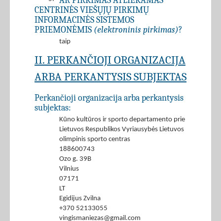
AR PIRKIMAS ATLIEKAMAS
CENTRINĖS VIEŠŲJŲ PIRKIMŲ
INFORMACINĖS SISTEMOS
PRIEMONĖMIS
(elektroninis pirkimas)
?
taip
II. PERKANČIOJI ORGANIZACIJA
ARBA PERKANTYSIS SUBJEKTAS
Perkančioji organizacija arba perkantysis
subjektas:
Kūno kultūros ir sporto departamento prie
Lietuvos Respublikos Vyriausybės Lietuvos
olimpinis sporto centras
188600743
Ozo g. 39B
Vilnius
07171
LT
Egidijus Zvilna
+370 52133055
vingismaniezas@gmail.com