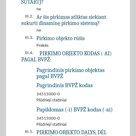
SUTARTĮ?
ne
Ar šis pirkimas atliktas siekiant
III.2.
sukurti dinaminę pirkimo sistemą?
ne
Pirkimo objekto rūšis
III.3.
Prekės
PIRKIMO OBJEKTO KODAS (-AI)
III.4.
PAGAL BVPŽ:
Pagrindinis pirkimo objektas
pagal BVPŽ
Pagrindinis BVPŽ kodas
34515000-0
Plūdrieji statiniai
Papildomas (-i) BVPŽ kodas (-ai)
34515000-0
Plūdrieji statiniai
PIRKIMO OBJEKTO DALYS, DĖL
III.5.