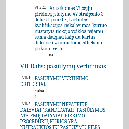
Ar taikomas Viešųjų
VI.2.1.
pirkimų įstatymo 47 straipsnio 3
dalies 1 punkte įtvirtintas
kvalifikacijos reikalavimas, kuriuo
nustatyta tiekėjo veiklos pajamų
suma daugiau kaip du kartus
didesnė už numatomą atliekamo
pirkimo vertę
ne
VII Dalis: pasiūlymų vertinimas
PASIŪLYMŲ VERTINIMO
VII.1.
KRITERIJAI:
Kaina
1
PASIŪLYMŲ NEPATEIKĘ
VII.2.
DALYVIAI (KANDIDATAI), PASIŪLYMUS
ATSIĖMĘ DALYVIAI, PIRKIMO
PROCEDŪRŲ, KURIOS YRA
NUTRAUKTOS IKI PASIŪLYMŲ EILĖS