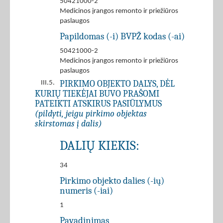
50421000-2
Medicinos įrangos remonto ir priežiūros
paslaugos
Papildomas (-i) BVPŽ kodas (-ai)
50421000-2
Medicinos įrangos remonto ir priežiūros
paslaugos
PIRKIMO OBJEKTO DALYS, DĖL
III.5.
KURIŲ TIEKĖJAI BUVO PRAŠOMI
PATEIKTI ATSKIRUS PASIŪLYMUS
(pildyti, jeigu pirkimo objektas
skirstomas į dalis)
DALIŲ KIEKIS:
34
Pirkimo objekto dalies (-ių)
numeris (-iai)
1
Pavadinimas