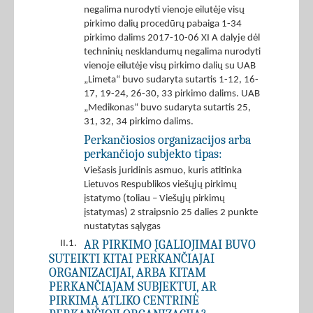
negalima nurodyti vienoje eilutėje visų
pirkimo dalių procedūrų pabaiga 1-34
pirkimo dalims 2017-10-06 XI A dalyje dėl
techninių nesklandumų negalima nurodyti
vienoje eilutėje visų pirkimo dalių su UAB
„Limeta“ buvo sudaryta sutartis 1-12, 16-
17, 19-24, 26-30, 33 pirkimo dalims. UAB
„Medikonas“ buvo sudaryta sutartis 25,
31, 32, 34 pirkimo dalims.
Perkančiosios organizacijos arba
perkančiojo subjekto tipas:
Viešasis juridinis asmuo, kuris atitinka
Lietuvos Respublikos viešųjų pirkimų
įstatymo (toliau – Viešųjų pirkimų
įstatymas) 2 straipsnio 25 dalies 2 punkte
nustatytas sąlygas
AR PIRKIMO ĮGALIOJIMAI BUVO
II.1.
SUTEIKTI KITAI PERKANČIAJAI
ORGANIZACIJAI, ARBA KITAM
PERKANČIAJAM SUBJEKTUI, AR
PIRKIMĄ ATLIKO CENTRINĖ