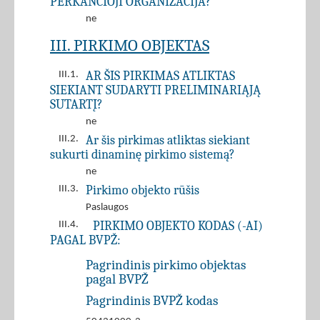
PERKANČIOJI ORGANIZACIJA?
ne
III. PIRKIMO OBJEKTAS
AR ŠIS PIRKIMAS ATLIKTAS
III.1.
SIEKIANT SUDARYTI PRELIMINARIĄJĄ
SUTARTĮ?
ne
Ar šis pirkimas atliktas siekiant
III.2.
sukurti dinaminę pirkimo sistemą?
ne
Pirkimo objekto rūšis
III.3.
Paslaugos
PIRKIMO OBJEKTO KODAS (-AI)
III.4.
PAGAL BVPŽ:
Pagrindinis pirkimo objektas
pagal BVPŽ
Pagrindinis BVPŽ kodas