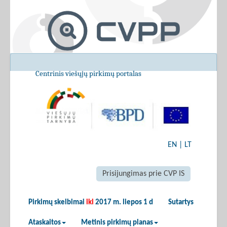
Centrinis viešųjų pirkimų portalas
EN
|
LT
Prisijungimas prie CVP IS
Pirkimų skelbimai
iki
2017 m. liepos 1 d
Sutartys
Ataskaitos
Metinis pirkimų planas