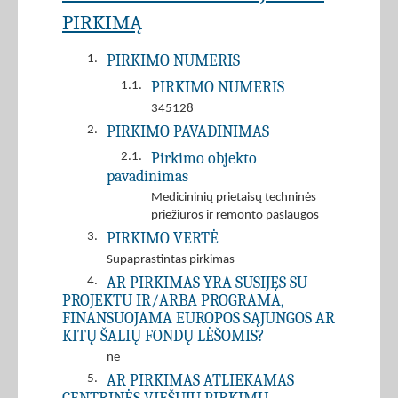
PIRKIMĄ
PIRKIMO NUMERIS
1.
PIRKIMO NUMERIS
1.1.
345128
PIRKIMO PAVADINIMAS
2.
Pirkimo objekto
2.1.
pavadinimas
Medicininių prietaisų techninės
priežiūros ir remonto paslaugos
PIRKIMO VERTĖ
3.
Supaprastintas pirkimas
AR PIRKIMAS YRA SUSIJĘS SU
4.
PROJEKTU IR/ARBA PROGRAMA,
FINANSUOJAMA EUROPOS SĄJUNGOS AR
KITŲ ŠALIŲ FONDŲ LĖŠOMIS?
ne
AR PIRKIMAS ATLIEKAMAS
5.