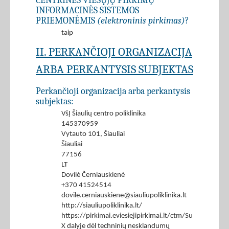
CENTRINĖS VIEŠŲJŲ PIRKIMŲ
INFORMACINĖS SISTEMOS
PRIEMONĖMIS
(elektroninis pirkimas)
?
taip
II. PERKANČIOJI ORGANIZACIJA
ARBA PERKANTYSIS SUBJEKTAS
Perkančioji organizacija arba perkantysis
subjektas:
VšĮ Šiaulių centro poliklinika
145370959
Vytauto 101, Šiauliai
Šiauliai
77156
LT
Dovilė Černiauskienė
+370 41524514
dovile.cerniauskiene@siauliupoliklinika.lt
http://siauliupoliklinika.lt/
https://pirkimai.eviesiejipirkimai.lt/ctm/Supplier/
X dalyje dėl techninių nesklandumų