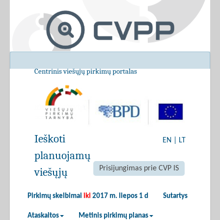
Centrinis viešųjų pirkimų portalas
Ieškoti
EN
|
LT
planuojamų
Prisijungimas prie CVP IS
viešųjų
Pirkimų skelbimai
iki
2017 m. liepos 1 d
Sutartys
Ataskaitos
Metinis pirkimų planas