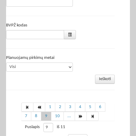
BVPŽ kodas
Planuojamų pirkimų metai
Ieškoti
1
2
3
4
5
6
7
8
9
10
...
Puslapis
iš 11