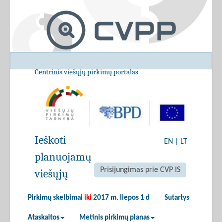
Centrinis viešųjų pirkimų portalas
Ieškoti
EN
|
LT
planuojamų
Prisijungimas prie CVP IS
viešųjų
Pirkimų skelbimai
iki
2017 m. liepos 1 d
Sutartys
Ataskaitos
Metinis pirkimų planas