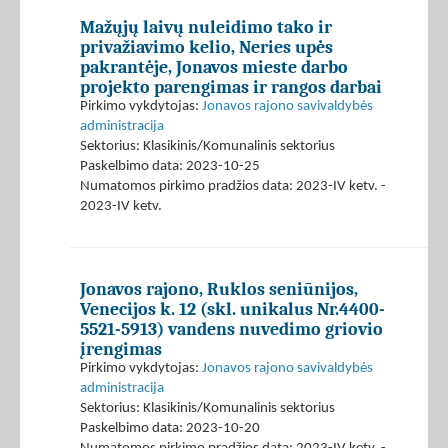
Mažųjų laivų nuleidimo tako ir
privažiavimo kelio, Neries upės
pakrantėje, Jonavos mieste darbo
projekto parengimas ir rangos darbai
Pirkimo vykdytojas:
Jonavos rajono savivaldybės
administracija
Sektorius: Klasikinis/Komunalinis sektorius
Paskelbimo data: 2023-10-25
Numatomos pirkimo pradžios data: 2023-IV ketv. -
2023-IV ketv.
Jonavos rajono, Ruklos seniūnijos,
Venecijos k. 12 (skl. unikalus Nr.4400-
5521-5913) vandens nuvedimo griovio
įrengimas
Pirkimo vykdytojas:
Jonavos rajono savivaldybės
administracija
Sektorius: Klasikinis/Komunalinis sektorius
Paskelbimo data: 2023-10-20