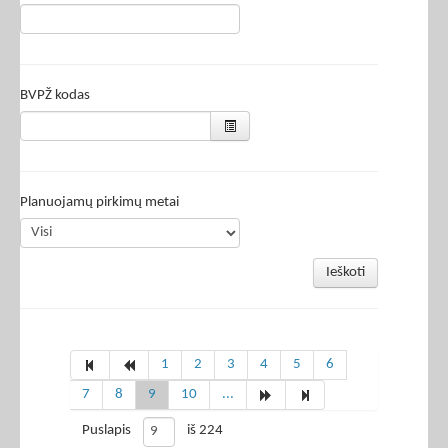
BVPŽ kodas
Planuojamų pirkimų metai
Ieškoti
1
2
3
4
5
6
7
8
9
10
...
Puslapis
iš 224