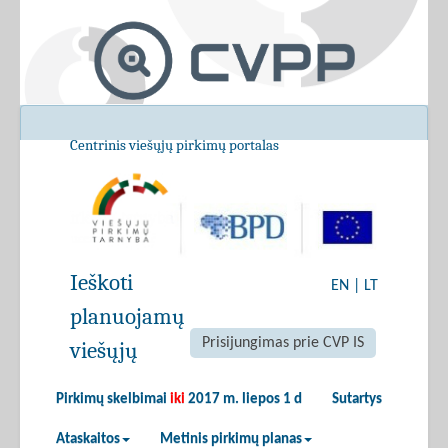
Centrinis viešųjų pirkimų portalas
Ieškoti
EN
|
LT
planuojamų
Prisijungimas prie CVP IS
viešųjų
Pirkimų skelbimai
iki
2017 m. liepos 1 d
Sutartys
Ataskaitos
Metinis pirkimų planas