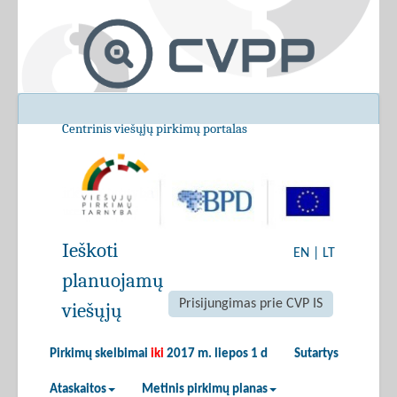
Centrinis viešųjų pirkimų portalas
Ieškoti
EN
|
LT
planuojamų
Prisijungimas prie CVP IS
viešųjų
Pirkimų skelbimai
iki
2017 m. liepos 1 d
Sutartys
Ataskaitos
Metinis pirkimų planas