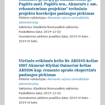
Papilės mstl. Papilės sen., Akmenės r. sav.,
rekonstravimo projektas“ techninio
projekto korekcijos paslaugos pirkimas
Pirkimo vykdytojas:
Akmenės rajono savivaldybės
administracija
Sektorius: Klasikinis/Komunalinis sektorius
Paskelbimo data: 2019-12-02
Numatomos pirkimo pradžios data: 2019-IV ketv. -
2019-IV ketv.
Vietinės reikšmės kelio Nr. AK0145-kelias
1007 Akmenė-Klyšiai-Dainoriai-kelias
AK0106 kap. remonto aprašo ekspertizės
paslaugos pirkimas
Pirkimo vykdytojas:
Akmenės rajono savivaldybės
administracija
Sektorius: Klasikinis/Komunalinis sektorius
Paskelbimo data: 2019-12-02
Numatomos pirkimo pradžios data: 2019-IV ketv. -
2019-IV ketv.