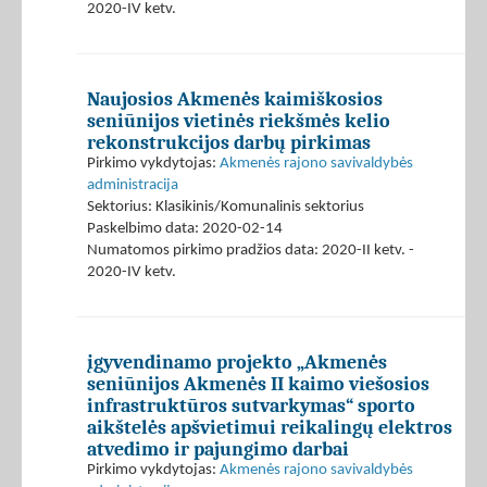
2020-IV ketv.
Naujosios Akmenės kaimiškosios
seniūnijos vietinės riekšmės kelio
rekonstrukcijos darbų pirkimas
Pirkimo vykdytojas:
Akmenės rajono savivaldybės
administracija
Sektorius: Klasikinis/Komunalinis sektorius
Paskelbimo data: 2020-02-14
Numatomos pirkimo pradžios data: 2020-II ketv. -
2020-IV ketv.
įgyvendinamo projekto „Akmenės
seniūnijos Akmenės II kaimo viešosios
infrastruktūros sutvarkymas“ sporto
aikštelės apšvietimui reikalingų elektros
atvedimo ir pajungimo darbai
Pirkimo vykdytojas:
Akmenės rajono savivaldybės