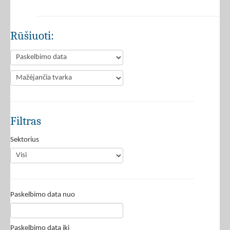
Rūšiuoti:
Filtras
Sektorius
Paskelbimo data nuo
Paskelbimo data iki