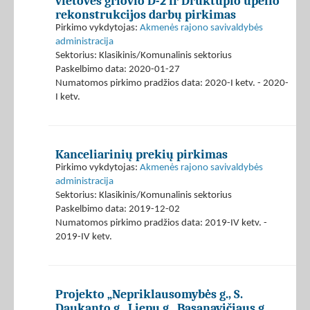
vietovės griovio D-2 ir Drūktupio upelio
rekonstrukcijos darbų pirkimas
Pirkimo vykdytojas:
Akmenės rajono savivaldybės
administracija
Sektorius: Klasikinis/Komunalinis sektorius
Paskelbimo data: 2020-01-27
Numatomos pirkimo pradžios data: 2020-I ketv. - 2020-
I ketv.
Kanceliarinių prekių pirkimas
Pirkimo vykdytojas:
Akmenės rajono savivaldybės
administracija
Sektorius: Klasikinis/Komunalinis sektorius
Paskelbimo data: 2019-12-02
Numatomos pirkimo pradžios data: 2019-IV ketv. -
2019-IV ketv.
Projekto „Nepriklausomybės g., S.
Daukanto g., Liepų g., Basanavičiaus g.,