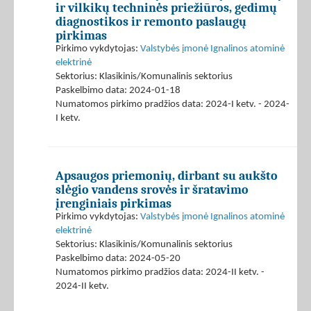
ir vilkikų techninės priežiūros, gedimų
diagnostikos ir remonto paslaugų
pirkimas
Pirkimo vykdytojas:
Valstybės įmonė Ignalinos atominė
elektrinė
Sektorius: Klasikinis/Komunalinis sektorius
Paskelbimo data: 2024-01-18
Numatomos pirkimo pradžios data: 2024-I ketv. - 2024-
I ketv.
Apsaugos priemonių, dirbant su aukšto
slėgio vandens srovės ir šratavimo
įrenginiais pirkimas
Pirkimo vykdytojas:
Valstybės įmonė Ignalinos atominė
elektrinė
Sektorius: Klasikinis/Komunalinis sektorius
Paskelbimo data: 2024-05-20
Numatomos pirkimo pradžios data: 2024-II ketv. -
2024-II ketv.