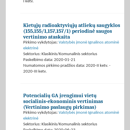
I ketv.
Kietųjų radioaktyviųjų atliekų saugyklos
(155,155/1,157,157/1) periodinė saugos
vertinimo ataskaita
Pirkimo vykdytojas:
Valstybės įmonė Ignalinos atominė
elektrinė
Sektorius: Klasikinis/Komunalinis sektorius
Paskelbimo data: 2020-01-21
Numatomos pirkimo pradžios data: 2020-II ketv. -
2020-III ketv.
Potencialių GA įrengimui vietų
socialinis-ekonominis vertinimas
(Vertinimo paslaugų pirkimas)
Pirkimo vykdytojas:
Valstybės įmonė Ignalinos atominė
elektrinė
Sektorius: Klasikinis/Komunalinis sektorius