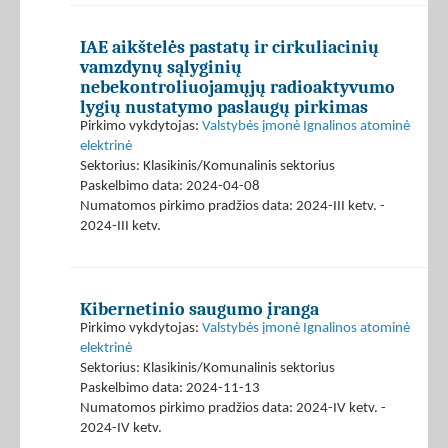
IAE aikštelės pastatų ir cirkuliacinių
vamzdynų sąlyginių
nebekontroliuojamųjų radioaktyvumo
lygių nustatymo paslaugų pirkimas
Pirkimo vykdytojas:
Valstybės įmonė Ignalinos atominė
elektrinė
Sektorius: Klasikinis/Komunalinis sektorius
Paskelbimo data: 2024-04-08
Numatomos pirkimo pradžios data: 2024-III ketv. -
2024-III ketv.
Kibernetinio saugumo įranga
Pirkimo vykdytojas:
Valstybės įmonė Ignalinos atominė
elektrinė
Sektorius: Klasikinis/Komunalinis sektorius
Paskelbimo data: 2024-11-13
Numatomos pirkimo pradžios data: 2024-IV ketv. -
2024-IV ketv.