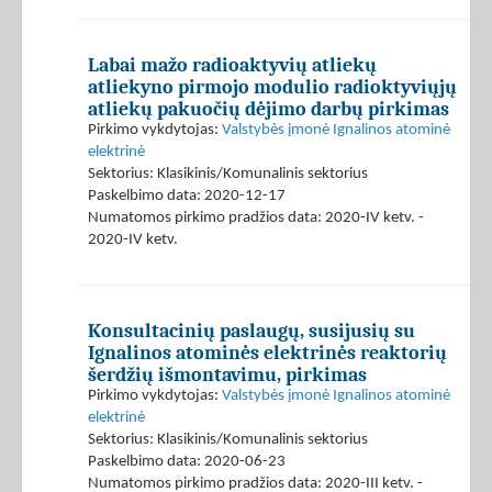
Labai mažo radioaktyvių atliekų
atliekyno pirmojo modulio radioktyviųjų
atliekų pakuočių dėjimo darbų pirkimas
Pirkimo vykdytojas:
Valstybės įmonė Ignalinos atominė
elektrinė
Sektorius: Klasikinis/Komunalinis sektorius
Paskelbimo data: 2020-12-17
Numatomos pirkimo pradžios data: 2020-IV ketv. -
2020-IV ketv.
Konsultacinių paslaugų, susijusių su
Ignalinos atominės elektrinės reaktorių
šerdžių išmontavimu, pirkimas
Pirkimo vykdytojas:
Valstybės įmonė Ignalinos atominė
elektrinė
Sektorius: Klasikinis/Komunalinis sektorius
Paskelbimo data: 2020-06-23
Numatomos pirkimo pradžios data: 2020-III ketv. -