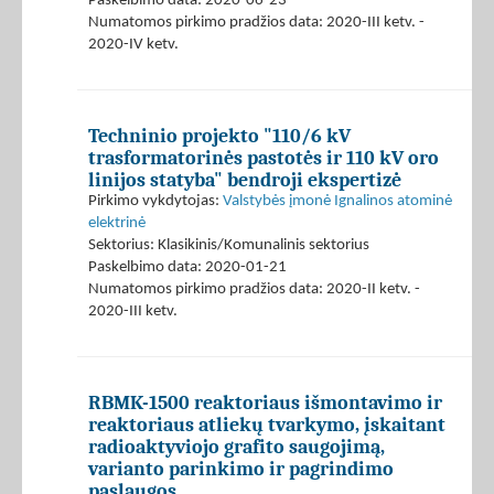
Paskelbimo data: 2020-06-23
Numatomos pirkimo pradžios data: 2020-III ketv. -
2020-IV ketv.
Techninio projekto "110/6 kV
trasformatorinės pastotės ir 110 kV oro
linijos statyba" bendroji ekspertizė
Pirkimo vykdytojas:
Valstybės įmonė Ignalinos atominė
elektrinė
Sektorius: Klasikinis/Komunalinis sektorius
Paskelbimo data: 2020-01-21
Numatomos pirkimo pradžios data: 2020-II ketv. -
2020-III ketv.
RBMK-1500 reaktoriaus išmontavimo ir
reaktoriaus atliekų tvarkymo, įskaitant
radioaktyviojo grafito saugojimą,
varianto parinkimo ir pagrindimo
paslaugos