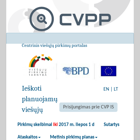
Centrinis viešųjų pirkimų portalas
Ieškoti
EN
|
LT
planuojamų
Prisijungimas prie CVP IS
viešųjų
Pirkimų skelbimai
iki
2017 m. liepos 1 d
Sutartys
Ataskaitos
Metinis pirkimų planas