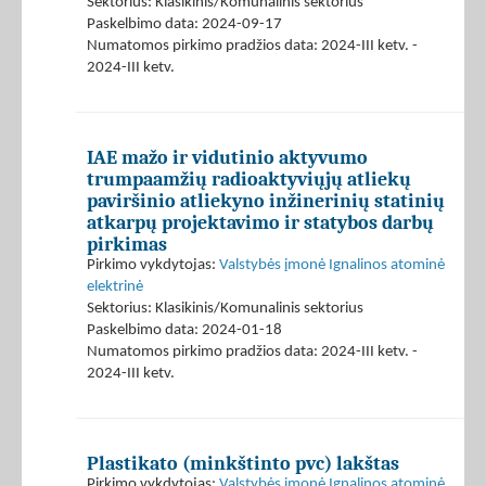
Sektorius: Klasikinis/Komunalinis sektorius
Paskelbimo data: 2024-09-17
Numatomos pirkimo pradžios data: 2024-III ketv. -
2024-III ketv.
IAE mažo ir vidutinio aktyvumo
trumpaamžių radioaktyviųjų atliekų
paviršinio atliekyno inžinerinių statinių
atkarpų projektavimo ir statybos darbų
pirkimas
Pirkimo vykdytojas:
Valstybės įmonė Ignalinos atominė
elektrinė
Sektorius: Klasikinis/Komunalinis sektorius
Paskelbimo data: 2024-01-18
Numatomos pirkimo pradžios data: 2024-III ketv. -
2024-III ketv.
Plastikato (minkštinto pvc) lakštas
Pirkimo vykdytojas:
Valstybės įmonė Ignalinos atominė