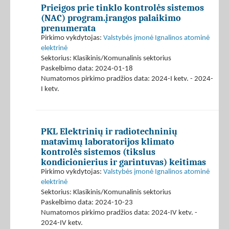
Prieigos prie tinklo kontrolės sistemos
(NAC) program.įrangos palaikimo
prenumerata
Pirkimo vykdytojas:
Valstybės įmonė Ignalinos atominė
elektrinė
Sektorius: Klasikinis/Komunalinis sektorius
Paskelbimo data: 2024-01-18
Numatomos pirkimo pradžios data: 2024-I ketv. - 2024-
I ketv.
PKL Elektrinių ir radiotechninių
matavimų laboratorijos klimato
kontrolės sistemos (tikslus
kondicionierius ir garintuvas) keitimas
Pirkimo vykdytojas:
Valstybės įmonė Ignalinos atominė
elektrinė
Sektorius: Klasikinis/Komunalinis sektorius
Paskelbimo data: 2024-10-23
Numatomos pirkimo pradžios data: 2024-IV ketv. -
2024-IV ketv.