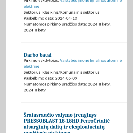
Pirkimo vykdytojas:
Valstybės įmonė Ignalinos atominė
elektrinė
Sektorius: Klasikinis/Komunalinis sektorius
Paskelbimo data: 2024-04-10
Numatomos pirkimo pradžios data: 2024-II ketv. -
2024-II ketv.
Darbo batai
Pirkimo vykdytojas:
Valstybės įmonė Ignalinos atominė
elektrinė
Sektorius: Klasikinis/Komunalinis sektorius
Paskelbimo data: 2024-05-09
Numatomos pirkimo pradžios data: 2024-II ketv. -
2024-II ketv.
Šratasraučio valymo įrenginys
PRESSOBLAST 18-18HD,FerroČrtalič
atsarginių dalių ir eksploatacinių
medžiagų pirkimas