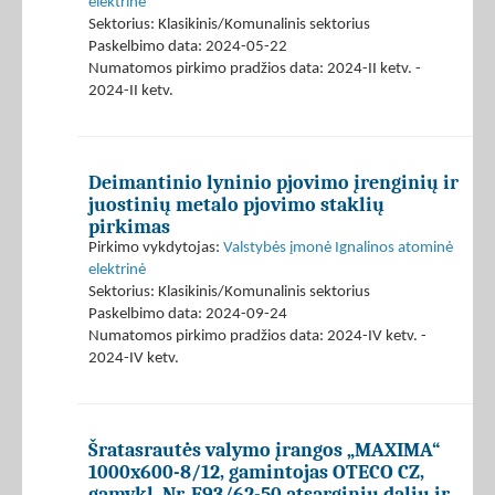
elektrinė
Sektorius: Klasikinis/Komunalinis sektorius
Paskelbimo data: 2024-05-22
Numatomos pirkimo pradžios data: 2024-II ketv. -
2024-II ketv.
Deimantinio lyninio pjovimo įrenginių ir
juostinių metalo pjovimo staklių
pirkimas
Pirkimo vykdytojas:
Valstybės įmonė Ignalinos atominė
elektrinė
Sektorius: Klasikinis/Komunalinis sektorius
Paskelbimo data: 2024-09-24
Numatomos pirkimo pradžios data: 2024-IV ketv. -
2024-IV ketv.
Šratasrautės valymo įrangos „MAXIMA“
1000x600-8/12, gamintojas OTECO CZ,
gamykl. Nr. F93/62-50 atsarginių dalių ir