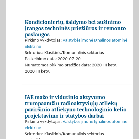
Kondicionierių, šaldymo bei aušinimo
įrangos techninės priežiūros ir remonto
paslaugos
Pirkimo vykdytojas:
Valstybės įmonė Ignalinos atominė
elektrinė
Sektorius: Klasikinis/Komunalinis sektorius
Paskelbimo data: 2020-07-20
Numatomos pirkimo pradžios data: 2020-III ketv. -
2020-III ketv.
IAE mažo ir vidutinio aktyvumo
trumpaamžių radioaktyviųjų atliekų
paviršinio atliekyno technologinio kelio
projektavimo ir statybos darbai
Pirkimo vykdytojas:
Valstybės įmonė Ignalinos atominė
elektrinė
Sektorius: Klasikinis/Komunalinis sektorius