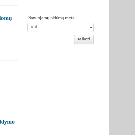
ldomų
Planuojamų pirkimų metai
Ieškoti
aldymo