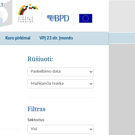
LT
Kuro pirkimai
VPĮ 23 str. įmonės
Rūšiuoti:
Filtras
Sektorius