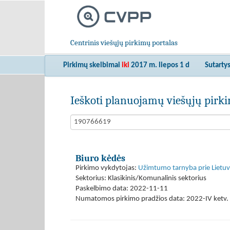
Centrinis viešųjų pirkimų portalas
Pirkimų skelbimai
iki
2017 m. liepos 1 d
Sutarty
Ieškoti planuojamų viešųjų pir
Biuro kėdės
Pirkimo vykdytojas:
Užimtumo tarnyba prie Lietuvo
Sektorius: Klasikinis/Komunalinis sektorius
Paskelbimo data: 2022-11-11
Numatomos pirkimo pradžios data: 2022-IV ketv. 