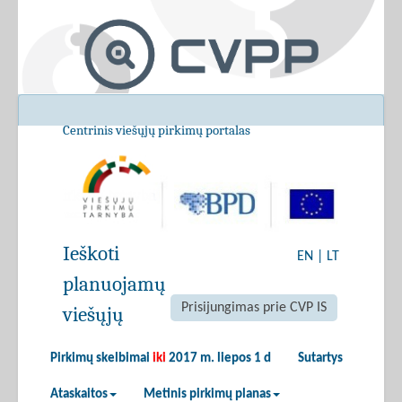
Centrinis viešųjų pirkimų portalas
Ieškoti
EN
|
LT
planuojamų
Prisijungimas prie CVP IS
viešųjų
Pirkimų skelbimai
iki
2017 m. liepos 1 d
Sutartys
Ataskaitos
Metinis pirkimų planas