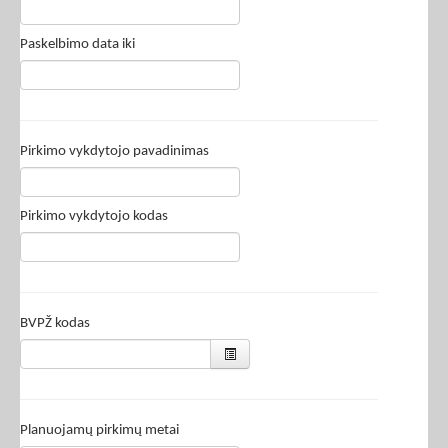
Paskelbimo data iki
Pirkimo vykdytojo pavadinimas
Pirkimo vykdytojo kodas
BVPŽ kodas
Planuojamų pirkimų metai