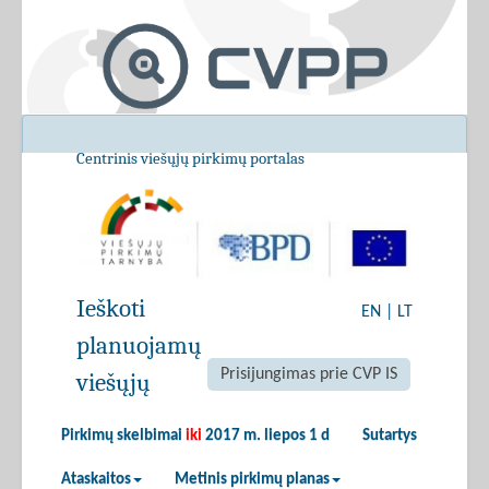
Centrinis viešųjų pirkimų portalas
Ieškoti
EN
|
LT
planuojamų
Prisijungimas prie CVP IS
viešųjų
Pirkimų skelbimai
iki
2017 m. liepos 1 d
Sutartys
Ataskaitos
Metinis pirkimų planas