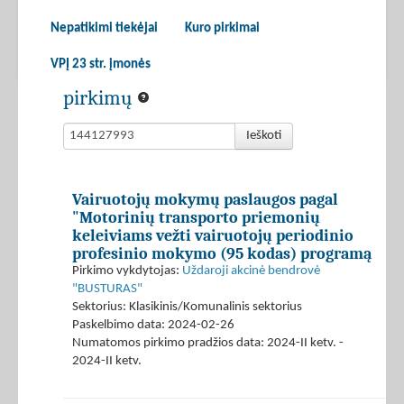
Nepatikimi tiekėjai
Kuro pirkimai
VPĮ 23 str. įmonės
pirkimų
Ieškoti
Vairuotojų mokymų paslaugos pagal
"Motorinių transporto priemonių
keleiviams vežti vairuotojų periodinio
profesinio mokymo (95 kodas) programą
Pirkimo vykdytojas:
Uždaroji akcinė bendrovė
"BUSTURAS"
Sektorius: Klasikinis/Komunalinis sektorius
Paskelbimo data: 2024-02-26
Numatomos pirkimo pradžios data: 2024-II ketv. -
2024-II ketv.