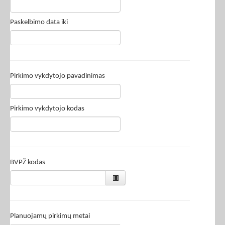
Paskelbimo data iki
Pirkimo vykdytojo pavadinimas
Pirkimo vykdytojo kodas
BVPŽ kodas
Planuojamų pirkimų metai