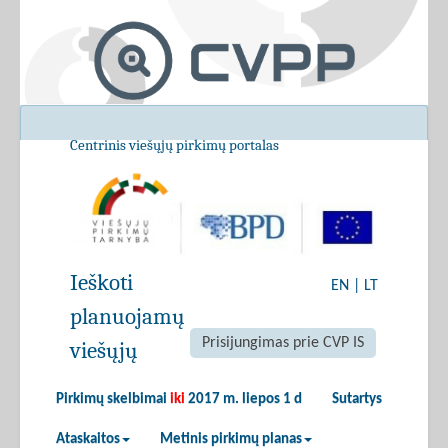
Centrinis viešųjų pirkimų portalas
Ieškoti
EN
|
LT
planuojamų
Prisijungimas prie CVP IS
viešųjų
Pirkimų skelbimai
iki
2017 m. liepos 1 d
Sutartys
Ataskaitos
Metinis pirkimų planas