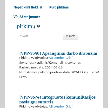
Nepatikimi tiekėjai
Kuro pirkimai
VPĮ 23 str. įmonės
pirkimų
Ieškoti
(VPP-3540) Apsauginiai darbo drabužiai
Pirkimo vykdytojas:
AB „Amber Grid”
Sektorius: Klasikinis/Komunalinis sektorius
Paskelbimo data: 2024-01-16
Numatomos pirkimo pradžios data: 2024-I ketv. - 2024-
I ketv.
(VPP-3674) Integruotos komunikacijos
paslaugų sutartis
Pirkimo vykdytojas:
AB „Amber Grid”