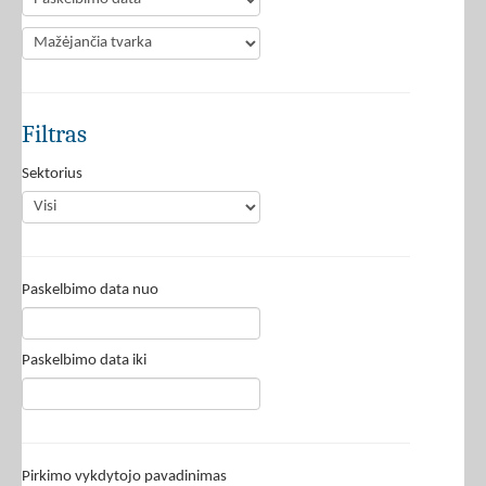
Filtras
Sektorius
Paskelbimo data nuo
Paskelbimo data iki
Pirkimo vykdytojo pavadinimas