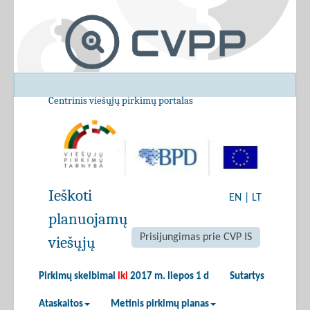
Centrinis viešųjų pirkimų portalas
Ieškoti
EN
|
LT
planuojamų
Prisijungimas prie CVP IS
viešųjų
Pirkimų skelbimai
iki
2017 m. liepos 1 d
Sutartys
Ataskaitos
Metinis pirkimų planas