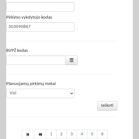
Pirkimo vykdytojo kodas
BVPŽ kodas
Planuojamų pirkimų metai
Ieškoti
1
2
3
4
5
6