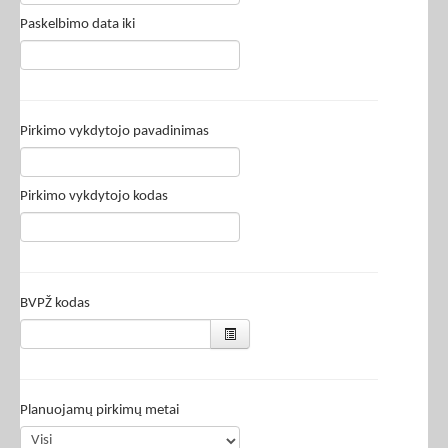
Paskelbimo data iki
Pirkimo vykdytojo pavadinimas
Pirkimo vykdytojo kodas
BVPŽ kodas
Planuojamų pirkimų metai