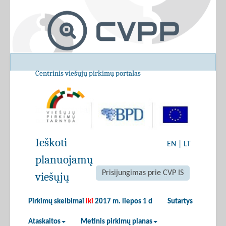
Centrinis viešųjų pirkimų portalas
Ieškoti
EN
|
LT
planuojamų
Prisijungimas prie CVP IS
viešųjų
Pirkimų skelbimai
iki
2017 m. liepos 1 d
Sutartys
Ataskaitos
Metinis pirkimų planas