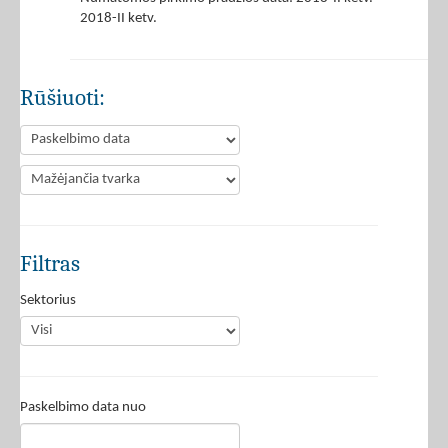
2018-II ketv.
Rūšiuoti:
Filtras
Sektorius
Paskelbimo data nuo