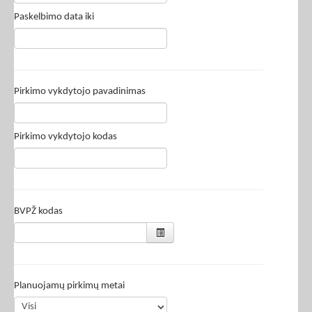
Paskelbimo data iki
Pirkimo vykdytojo pavadinimas
Pirkimo vykdytojo kodas
BVPŽ kodas
Planuojamų pirkimų metai