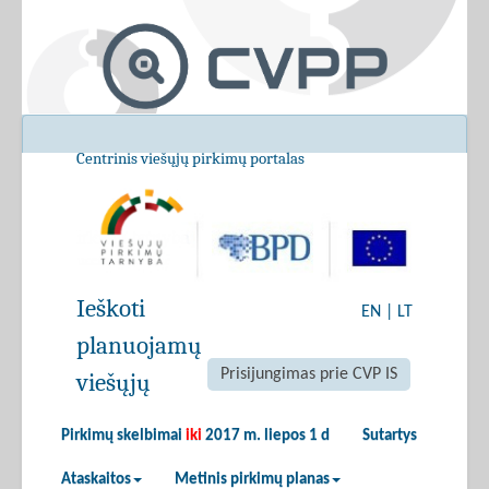
Centrinis viešųjų pirkimų portalas
Ieškoti
EN
|
LT
planuojamų
Prisijungimas prie CVP IS
viešųjų
Pirkimų skelbimai
iki
2017 m. liepos 1 d
Sutartys
Ataskaitos
Metinis pirkimų planas