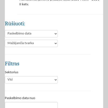
II ketv.
Rūšiuoti:
Filtras
Sektorius
Paskelbimo data nuo