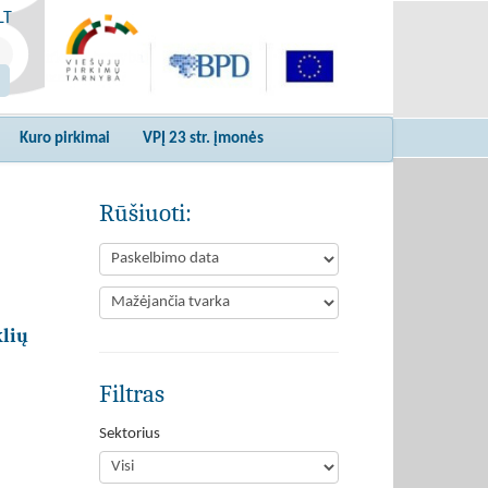
LT
Kuro pirkimai
VPĮ 23 str. įmonės
Rūšiuoti:
klių
Filtras
Sektorius