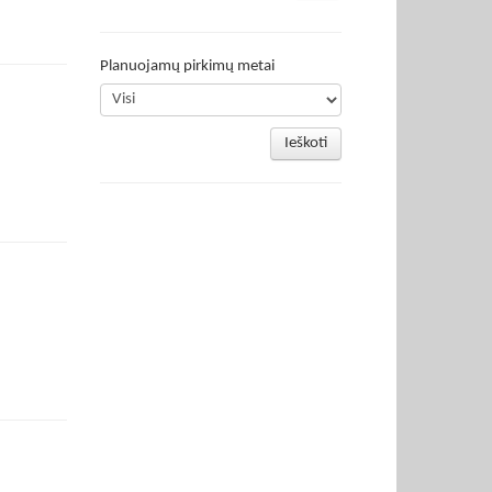
Planuojamų pirkimų metai
Ieškoti