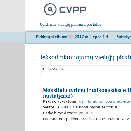
Centrinis viešųjų pirkimų portalas
Pirkimų skelbimai
iki
2017 m. liepos 1 d
Sutarty
Ieškoti planuojamų viešųjų pir
Mokslinių tyrimų ir taikomosios vei
nustatymui)
Pirkimo vykdytojas:
Užimtumo tarnyba prie Lietuvo
Sektorius: Klasikinis/Komunalinis sektorius
Paskelbimo data: 2023-03-15
Numatomos pirkimo pradžios data: 2023-III ketv. -