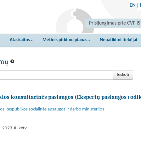
EN
|
Prisijungimas prie CVP IS
s
Ataskaitos
Metinis pirkimų planas
Nepatikimi tiekėjai
kimų
Ieškoti
klos konsultacinės paslaugos (Ekspertų paslaugos rodi
s Respublikos socialinės apsaugos ir darbo ministerijos
 2023-III ketv.