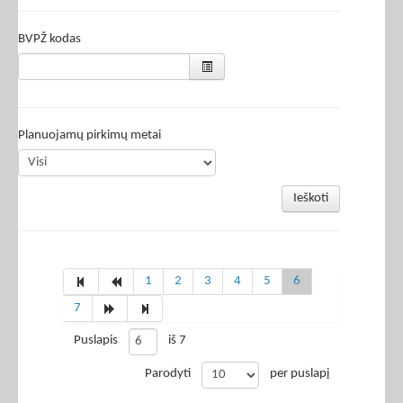
BVPŽ kodas
Planuojamų pirkimų metai
Ieškoti
1
2
3
4
5
6
7
Puslapis
iš 7
Parodyti
per puslapį