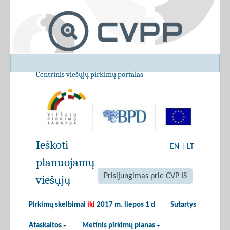
Centrinis viešųjų pirkimų portalas
Ieškoti
EN
|
LT
planuojamų
Prisijungimas prie CVP IS
viešųjų
Pirkimų skelbimai
iki
2017 m. liepos 1 d
Sutartys
Ataskaitos
Metinis pirkimų planas