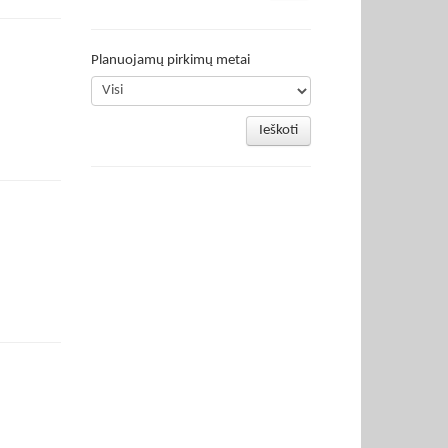
Planuojamų pirkimų metai
Ieškoti