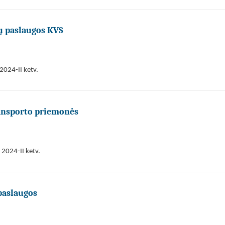
tų paslaugos KVS
2024-II ketv.
ansporto priemonės
 2024-II ketv.
paslaugos