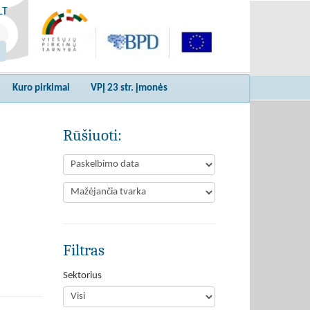
LT
Kuro pirkimai
VPĮ 23 str. įmonės
Rūšiuoti:
Filtras
Sektorius