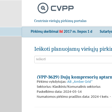
Centrinis viešųjų pirkimų portalas
Pirkimų skelbimai
iki
2017 m. liepos 1 d
Sutarty
Ieškoti planuojamų viešųjų pir
(VPP-3629) Dujų kompresorių aptar
Pirkimo vykdytojas:
AB „Amber Grid”
Sektorius: Klasikinis/Komunalinis sektorius
Paskelbimo data: 2024-05-14
Numatomos pirkimo pradžios data: 2024-I ketv. - 