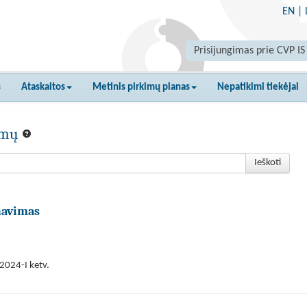
EN
|
Prisijungimas prie CVP IS
s
Ataskaitos
Metinis pirkimų planas
Nepatikimi tiekėjai
kimų
Ieškoti
navimas
2024-I ketv.