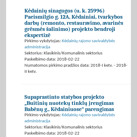
Kėdainių sinagogos (u. k. 25996)
Paeismilgio g. 12A, Kėdainiai, tvarkybos
darbų (remonto, restauravimo, avarinės
grėsmės šalinimo) projekto bendroji
ekspertizė
Pirkimo vykdytojas:
Kėdainių rajono savivaldybės
administracija
Sektorius: Klasikinis/Komunalinis sektorius
Paskelbimo data: 2018-02-22
Numatomos pirkimo pradžios data: 2018-I ketv. - 2018-
II ketv.
Supaprastinto statybos projekto
„Buitinių nuotekų tinklų įrengimas
Babėnų g., Kėdainiuose“ parengimas
Pirkimo vykdytojas:
Kėdainių rajono savivaldybės
administracija
Sektorius: Klasikinis/Komunalinis sektorius
Paskelbimo data: 2018-02-22