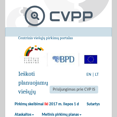
Centrinis viešųjų pirkimų portalas
Ieškoti
EN
|
LT
planuojamų
Prisijungimas prie CVP IS
viešųjų
Pirkimų skelbimai
iki
2017 m. liepos 1 d
Sutartys
Ataskaitos
Metinis pirkimų planas