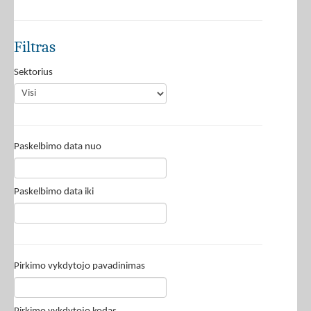
Filtras
Sektorius
Paskelbimo data nuo
Paskelbimo data iki
Pirkimo vykdytojo pavadinimas