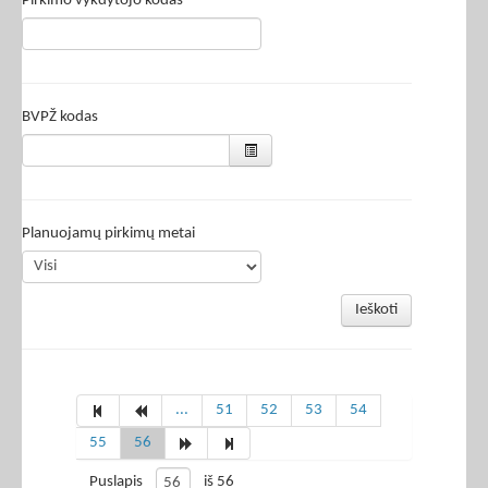
Pirkimo vykdytojo kodas
BVPŽ kodas
Planuojamų pirkimų metai
Ieškoti
...
51
52
53
54
55
56
Puslapis
iš 56