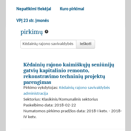
Nepatikimi tiekėjai
Kuro pirkimai
VPĮ 23 str. įmonės
pirkimų
Ieškoti
Kėdainių rajono kaimiškųjų seniūnijų
gatvių kapitalinio remonto,
rekonstravimo techninių projektų
parengimas
Pirkimo vykdytojas:
Kėdainių rajono savivaldybės
administracija
Sektorius: Klasikinis/Komunalinis sektorius
Paskelbimo data: 2018-02-22
Numatomos pirkimo pradžios data: 2018-I ketv. - 2018-
IV ketv.